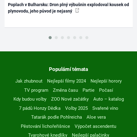
Poplach v Bulharsku: Dron plný výbušnin explodoval kousek od
plynovodu, jeho původ je nejasný
Populární témata
Jak zhubnout
Nejlepší filmy 2024
Nejlepší horory
TV program
Změna času
Partie
Počasí
Kdy budou volby
ZOO Nové začátky
Auto – katalog
7 pádů Honzy Dědka
Volby 2025
Svařené víno
Tatarák podle Pohlreicha
Aloe vera
Pěstování lichořeřišnice
Výpočet ascendentu
Tvarohové knedlíky
Nejlepší palačinky