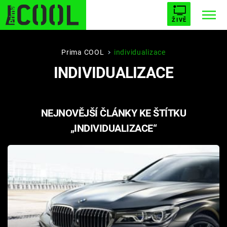
ŽIVĚ
STARHOUSE
BUFFY, PŘEMOŽITELKA UPÍRŮ
Trendy:
Prima COOL
individualizace
INDIVIDUALIZACE
ESCAPE
PLNEJ KOTEL
AVENGERS 5
NEJNOVĚJŠÍ ČLÁNKY KE ŠTÍTKU
„INDIVIDUALIZACE“
Témata
Filmy
Seriály
Hry