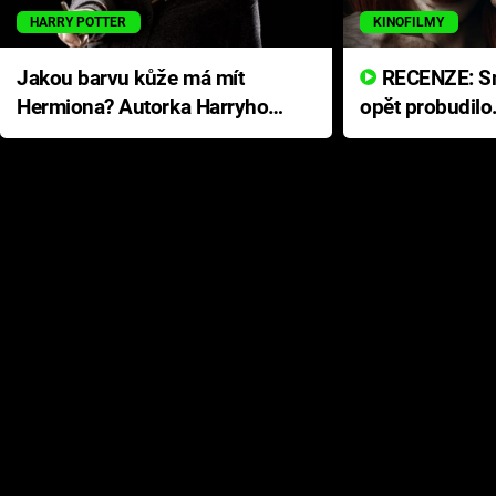
HARRY POTTER
KINOFILMY
Jakou barvu kůže má mít
RECENZE: Smrtelné zlo se
Hermiona? Autorka Harryho
opět probudilo
Pottera přišla s ráznou
přichází s neo
odpovědí
hororovou nab