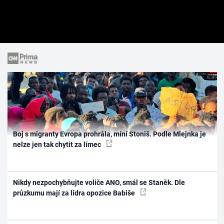
Boj s migranty Evropa prohrála, míní Stoniš. Podle Mlejnka je
nelze jen tak chytit za límec
Nikdy nezpochybňujte voliče ANO, smál se Staněk. Dle
průzkumu mají za lídra opozice Babiše