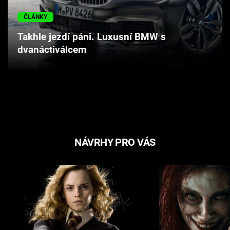
Cool Esport
ČLÁNKY
Pořady
Takhle jezdí páni. Luxusní BMW s
dvanáctiválcem
TV Program
Sledujte prima+
Přihlášení
NÁVRHY PRO VÁS
Sledujte nás