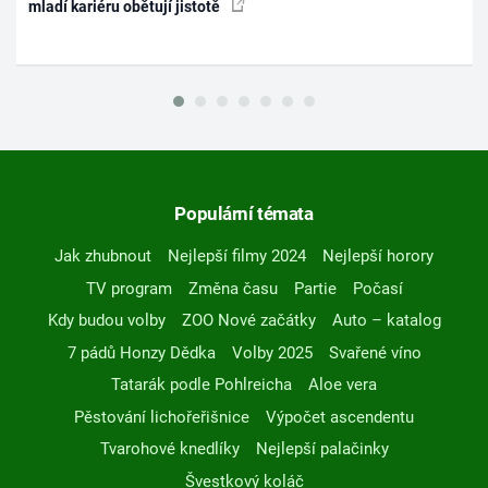
mladí kariéru obětují jistotě
Populární témata
Jak zhubnout
Nejlepší filmy 2024
Nejlepší horory
TV program
Změna času
Partie
Počasí
Kdy budou volby
ZOO Nové začátky
Auto – katalog
7 pádů Honzy Dědka
Volby 2025
Svařené víno
Tatarák podle Pohlreicha
Aloe vera
Pěstování lichořeřišnice
Výpočet ascendentu
Tvarohové knedlíky
Nejlepší palačinky
Švestkový koláč