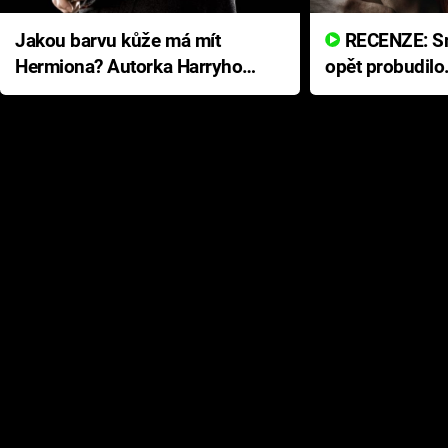
Jakou barvu kůže má mít
RECENZE: Smrtelné zlo se
Hermiona? Autorka Harryho
opět probudilo
Pottera přišla s ráznou
přichází s neo
odpovědí
hororovou nab