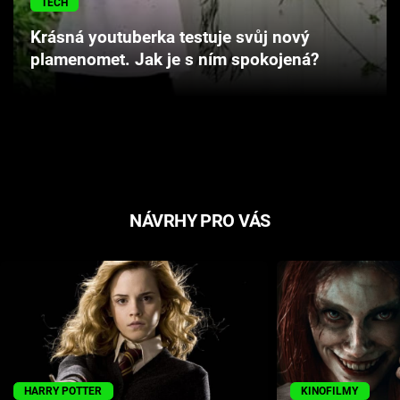
TECH
Cool Esport
Krásná youtuberka testuje svůj nový
plamenomet. Jak je s ním spokojená?
Pořady
TV Program
Sledujte prima+
Přihlášení
NÁVRHY PRO VÁS
Sledujte nás
HARRY POTTER
KINOFILMY