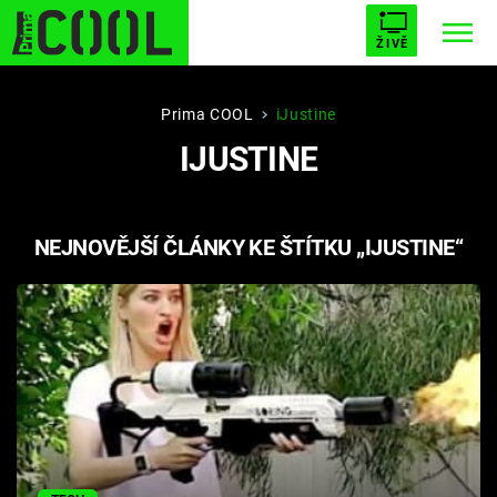
ŽIVĚ
STARHOUSE
BUFFY, PŘEMOŽITELKA UPÍRŮ
Trendy:
Prima COOL
iJustine
IJUSTINE
ESCAPE
PLNEJ KOTEL
AVENGERS 5
NEJNOVĚJŠÍ ČLÁNKY KE ŠTÍTKU „IJUSTINE“
Témata
Filmy
Seriály
Hry