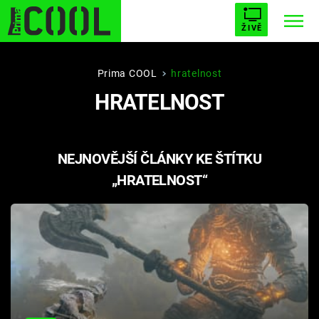
ŽIVĚ
STARHOUSE
BUFFY, PŘEMOŽITELKA UPÍRŮ
Trendy:
Prima COOL
hratelnost
HRATELNOST
ESCAPE
PLNEJ KOTEL
AVENGERS 5
NEJNOVĚJŠÍ ČLÁNKY KE ŠTÍTKU
„HRATELNOST“
Témata
Filmy
Seriály
Hry