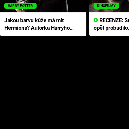
HARRY POTTER
KINOFILMY
Jakou barvu kůže má mít
RECENZE: Smrtelné zlo se
Hermiona? Autorka Harryho
opět probudilo
Pottera přišla s ráznou
přichází s neo
odpovědí
hororovou nab