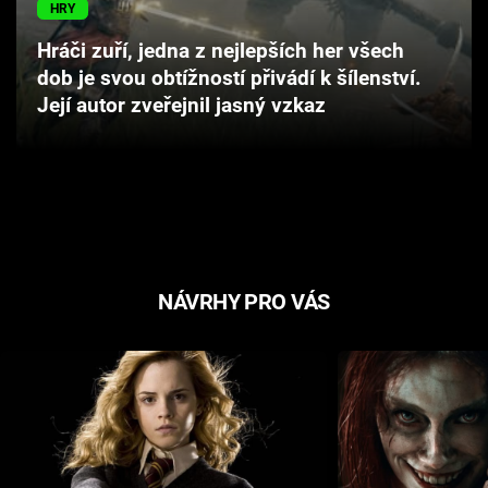
HRY
Cool Esport
Hráči zuří, jedna z nejlepších her všech
Pořady
dob je svou obtížností přivádí k šílenství.
Její autor zveřejnil jasný vzkaz
TV Program
Sledujte prima+
Přihlášení
NÁVRHY PRO VÁS
Sledujte nás