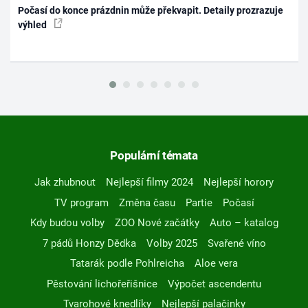
Počasí do konce prázdnin může překvapit. Detaily prozrazuje
výhled
Populární témata
Jak zhubnout
Nejlepší filmy 2024
Nejlepší horory
TV program
Změna času
Partie
Počasí
Kdy budou volby
ZOO Nové začátky
Auto – katalog
7 pádů Honzy Dědka
Volby 2025
Svařené víno
Tatarák podle Pohlreicha
Aloe vera
Pěstování lichořeřišnice
Výpočet ascendentu
Tvarohové knedlíky
Nejlepší palačinky