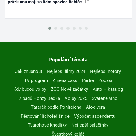
průzkumu mají za lídra opozice Babiše
Populární témata
Jak zhubnout
Nejlepší filmy 2024
Nejlepší horory
TV program
Změna času
Partie
Počasí
Kdy budou volby
ZOO Nové začátky
Auto – katalog
7 pádů Honzy Dědka
Volby 2025
Svařené víno
Tatarák podle Pohlreicha
Aloe vera
Pěstování lichořeřišnice
Výpočet ascendentu
Tvarohové knedlíky
Nejlepší palačinky
Švestkový koláč