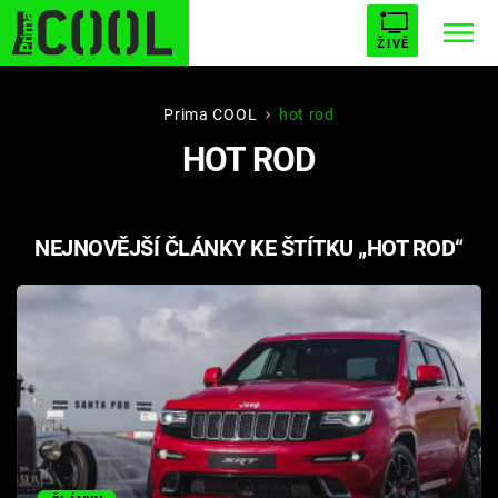
ŽIVĚ
STARHOUSE
BUFFY, PŘEMOŽITELKA UPÍRŮ
Trendy:
Prima COOL
hot rod
HOT ROD
ESCAPE
PLNEJ KOTEL
AVENGERS 5
NEJNOVĚJŠÍ ČLÁNKY KE ŠTÍTKU „HOT ROD“
Témata
Filmy
Seriály
Hry