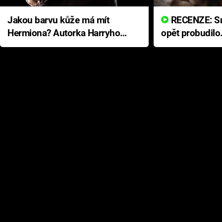
Jakou barvu kůže má mít
RECENZE: Smrtelné zlo se
Hermiona? Autorka Harryho
opět probudilo
Pottera přišla s ráznou
přichází s neo
odpovědí
hororovou nab