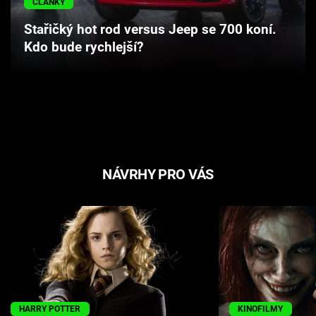
ČLÁNKY
Cool Esport
Stařičký hot rod versus Jeep se 700 koní.
Kdo bude rychlejší?
Pořady
TV Program
Sledujte prima+
Přihlášení
NÁVRHY PRO VÁS
Sledujte nás
HARRY POTTER
KINOFILMY