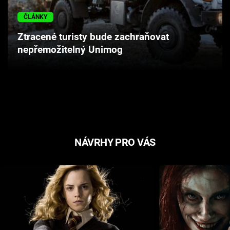
Cool Esport
ČLÁNKY
Pořady
Ztracené turisty bude zachraňovat
nepřemožitelný Unimog
TV Program
Sledujte prima+
Přihlášení
NÁVRHY PRO VÁS
Sledujte nás