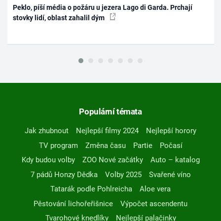
Peklo, píší média o požáru u jezera Lago di Garda. Prchají
stovky lidí, oblast zahalil dým
Populární témata
Jak zhubnout
Nejlepší filmy 2024
Nejlepší horory
TV program
Změna času
Partie
Počasí
Kdy budou volby
ZOO Nové začátky
Auto – katalog
7 pádů Honzy Dědka
Volby 2025
Svařené víno
Tatarák podle Pohlreicha
Aloe vera
Pěstování lichořeřišnice
Výpočet ascendentu
Tvarohové knedlíky
Nejlepší palačinky