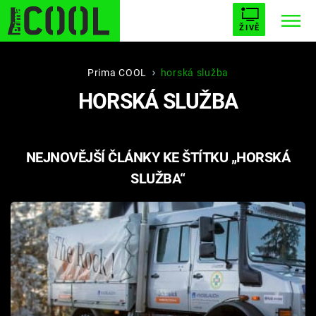
ŽIVĚ
STARHOUSE
BUFFY, PŘEMOŽITELKA UPÍRŮ
Trendy:
Prima COOL
horská služba
HORSKÁ SLUŽBA
ESCAPE
PLNEJ KOTEL
AVENGERS 5
NEJNOVĚJŠÍ ČLÁNKY KE ŠTÍTKU „HORSKÁ
SLUŽBA“
Témata
Filmy
Seriály
Hry