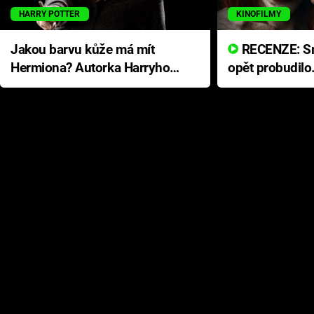
HARRY POTTER
KINOFILMY
Jakou barvu kůže má mít
RECENZE: Smrtelné zlo se
Hermiona? Autorka Harryho
opět probudilo
Pottera přišla s ráznou
přichází s neo
odpovědí
hororovou nab