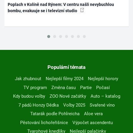
Poplach v Kolíně nad Rýnem: V centru našli nevybuchlou
bombu, evakuuje se i televizní studio
Populární témata
Jak zhubnout
Nejlepší filmy 2024
Nejlepší horory
TV program
Změna času
Partie
Počasí
Kdy budou volby
ZOO Nové začátky
Auto – katalog
7 pádů Honzy Dědka
Volby 2025
Svařené víno
Tatarák podle Pohlreicha
Aloe vera
Pěstování lichořeřišnice
Výpočet ascendentu
Tvarohové knedlíky
Nejlepší palačinky