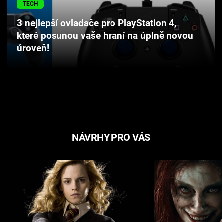
TECH
Cool Esport
3 nejlepší ovladače pro PlayStation 4,
Pořady
které posunou vaše hraní na úplně novou
úroveň!
TV Program
Sledujte prima+
Přihlášení
NÁVRHY PRO VÁS
Sledujte nás