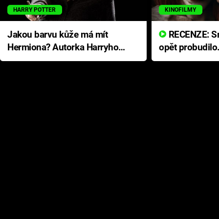
HARRY POTTER
KINOFILMY
Jakou barvu kůže má mít
RECENZE: Smrtelné zlo se
Hermiona? Autorka Harryho
opět probudilo
Pottera přišla s ráznou
přichází s neo
odpovědí
hororovou nab