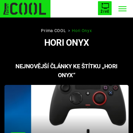
ŽIVĚ
STARHOUSE
BUFFY, PŘEMOŽITELKA UPÍRŮ
Trendy:
Prima COOL
Hori Onyx
HORI ONYX
ESCAPE
PLNEJ KOTEL
AVENGERS 5
NEJNOVĚJŠÍ ČLÁNKY KE ŠTÍTKU „HORI
ONYX“
Témata
Filmy
Seriály
Hry