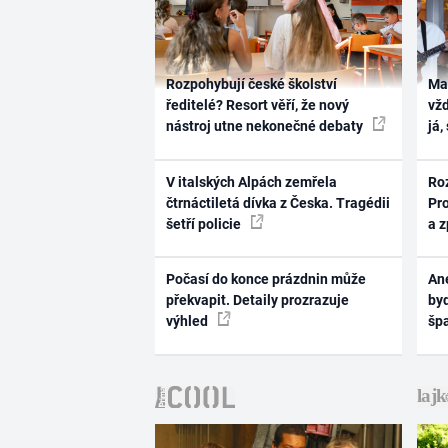
Rozpohybují české školství
Ma
ředitelé? Resort věří, že nový
vž
nástroj utne nekonečné debaty
já,
V italských Alpách zemřela
Ro
čtrnáctiletá dívka z Česka. Tragédii
Pr
šetří policie
a 
Počasí do konce prázdnin může
Ane
překvapit. Detaily prozrazuje
byd
výhled
šp