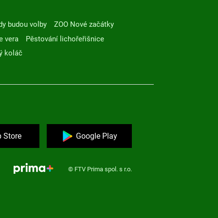
dy budou volby
ZOO Nové začátky
e vera
Pěstování lichořeřišnice
ý koláč
 Store
Google Play
© FTV Prima spol. s r.o.