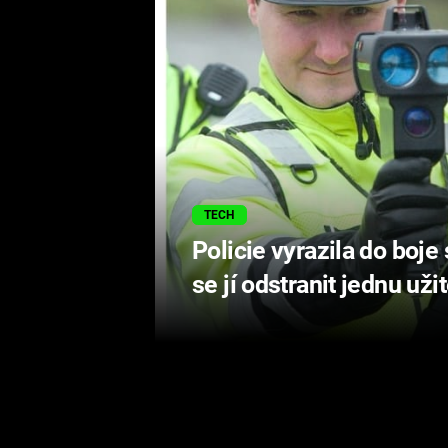
TECH
Policie vyrazila do boje
se jí odstranit jednu už