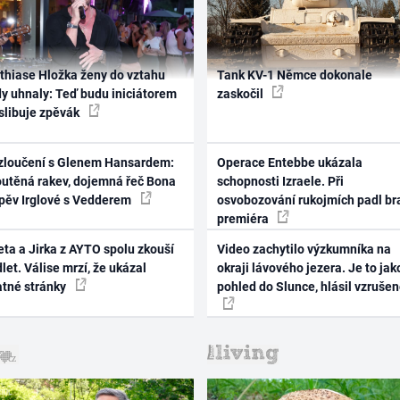
thiase Hložka ženy do vztahu
Tank KV-1 Němce dokonale
dy uhnaly: Teď budu iniciátorem
zaskočil
 slibuje zpěvák
zloučení s Glenem Hansardem:
Operace Entebbe ukázala
outěná rakev, dojemná řeč Bona
schopnosti Izraele. Při
zpěv Irglové s Vedderem
osvobozování rukojmích padl br
premiéra
ta a Jirka z AYTO spolu zkouší
Video zachytilo výzkumníka na
let. Válise mrzí, že ukázal
okraji lávového jezera. Je to jak
atné stránky
pohled do Slunce, hlásil vzruše