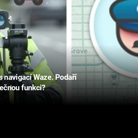
 s navigací Waze. Podaří
itečnou funkci?