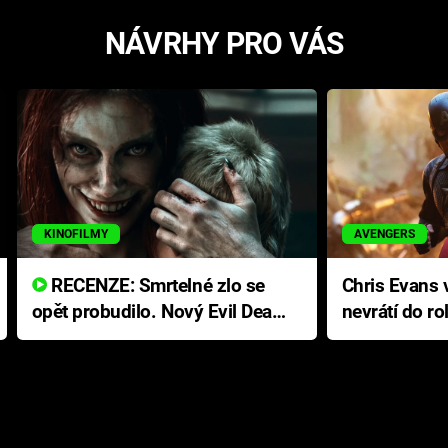
NÁVRHY PRO VÁS
KINOFILMY
AVENGERS
RECENZE: Smrtelné zlo se
Chris Evans v
opět probudilo. Nový Evil Dead
nevrátí do ro
přichází s neodolatelnou
Ameriky
hororovou nabídkou