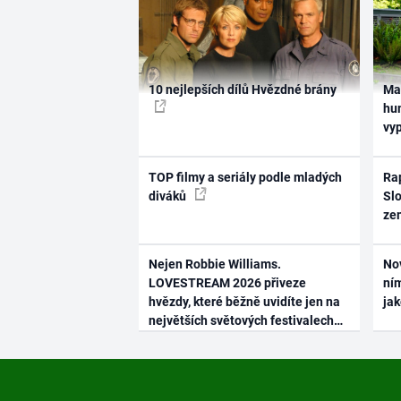
10 nejlepších dílů Hvězdné brány
Ma
hum
vy
TOP filmy a seriály podle mladých
Rap
diváků
Slo
ze
Nejen Robbie Williams.
No
LOVESTREAM 2026 přiveze
ním
hvězdy, které běžně uvidíte jen na
ja
největších světových festivalech