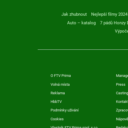
Jak zhubnout
Nejlepší filmy 2024
Auto – katalog
7 pádů Honzy 
Výpoče
O FTV Prima
Manag
Volná místa
Press
Reklama
Casting
HbbTV
Kontak
Podmínky užívání
Zpraco
Cookies
Nápov
Vlastník FTV Prima spol. s r.o.
Redak