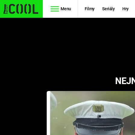
Menu
Filmy
Seriály
Hry
Seriály
Filmy
SIMPSONOVI
STAR WARS
HVĚZDNÁ
AVENGERS
BRÁNA
NEJN
RYCHLE A
TEORIE
ZBĚSILE 10
VELKÉHO
PREDÁTOR
TŘESKU
FUTURAMA