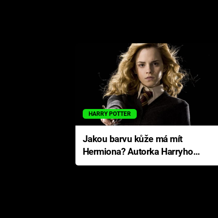
HARRY POTTER
Jakou barvu kůže má mít
Hermiona? Autorka Harryho
Pottera přišla s ráznou
odpovědí