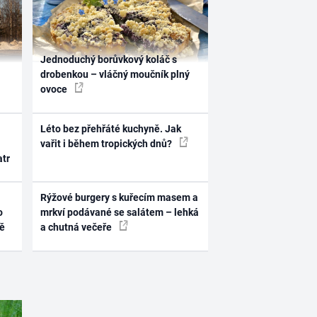
Jednoduchý borůvkový koláč s
drobenkou – vláčný moučník plný
ovoce
Léto bez přehřáté kuchyně. Jak
vařit i během tropických dnů?
atr
Rýžové burgery s kuřecím masem a
o
mrkví podávané se salátem – lehká
ně
a chutná večeře