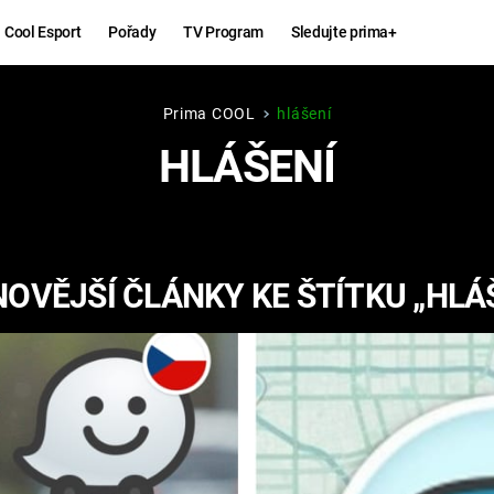
Cool Esport
Pořady
TV Program
Sledujte prima+
Prima COOL
hlášení
Hry
Zábava
HLÁŠENÍ
MAFIA
ZÁBAVN
GALERI
GTA 6
NEJLEP
OVĚJŠÍ ČLÁNKY KE ŠTÍTKU „HLÁ
KINGDOM
KOMEDI
COME:
DELIVERANCE
CHUCK
NORRIS
ESPORT
DEADP