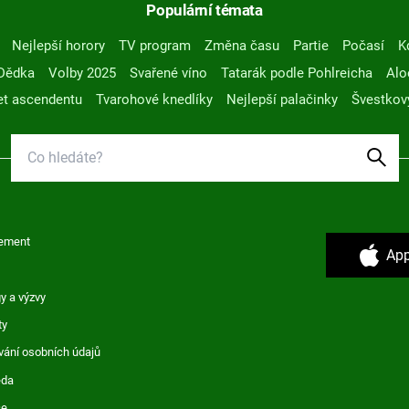
Populární témata
Nejlepší horory
TV program
Změna času
Partie
Počasí
K
Dědka
Volby 2025
Svařené víno
Tatarák podle Pohlreicha
Alo
t ascendentu
Tvarohové knedlíky
Nejlepší palačinky
Švestkov
ement
App
y a výzvy
ty
vání osobních údajů
ěda
ce