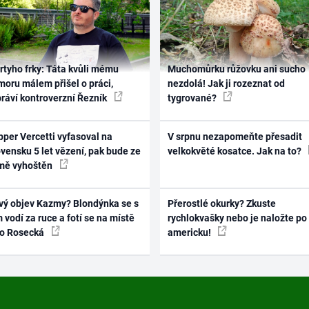
rtyho frky: Táta kvůli mému
Muchomůrku růžovku ani sucho
oru málem přišel o práci,
nezdolá! Jak ji rozeznat od
práví kontroverzní Řezník
tygrované?
per Vercetti vyfasoval na
V srpnu nezapomeňte přesadit
vensku 5 let vězení, pak bude ze
velkokvěté kosatce. Jak na to?
mě vyhoštěn
vý objev Kazmy? Blondýnka se s
Přerostlé okurky? Zkuste
 vodí za ruce a fotí se na místě
rychlokvašky nebo je naložte po
ko Rosecká
americku!