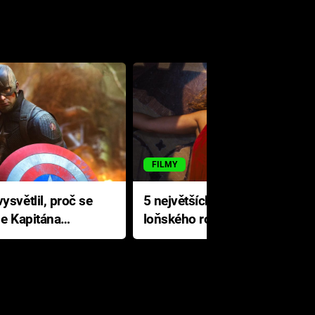
FILMY
ysvětlil, proč se
5 největších propadáků
le Kapitána
loňského roku: Disney na
jediné katastrofě prodělal 200
milionů dolarů