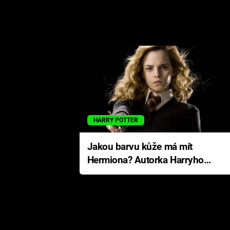
HARRY POTTER
Jakou barvu kůže má mít
Hermiona? Autorka Harryho
Pottera přišla s ráznou
odpovědí