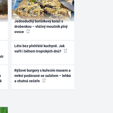
Jednoduchý borůvkový koláč s
drobenkou – vláčný moučník plný
ovoce
Léto bez přehřáté kuchyně. Jak
vařit i během tropických dnů?
atr
Rýžové burgery s kuřecím masem a
o
mrkví podávané se salátem – lehká
ně
a chutná večeře