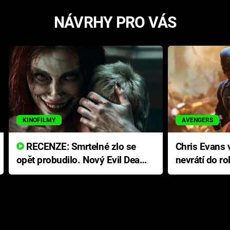
NÁVRHY PRO VÁS
KINOFILMY
AVENGERS
RECENZE: Smrtelné zlo se
Chris Evans v
opět probudilo. Nový Evil Dead
nevrátí do ro
přichází s neodolatelnou
Ameriky
hororovou nabídkou