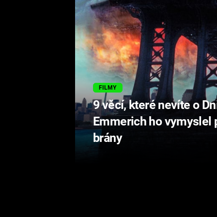
FILMY
9 věcí, které nevíte o Dn
Emmerich ho vymyslel 
brány