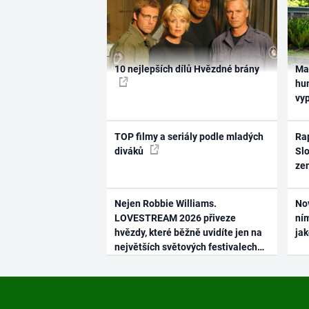
10 nejlepších dílů Hvězdné brány
Ma
hum
vy
TOP filmy a seriály podle mladých
Rap
diváků
Slo
ze
Nejen Robbie Williams.
No
LOVESTREAM 2026 přiveze
ním
hvězdy, které běžně uvidíte jen na
ja
největších světových festivalech