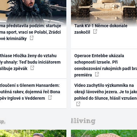
ma představila podzim: startuje
Tank KV-1 Němce dokonale
ma sport, vrací se Polabí, Zrádci
zaskočil
ové kriminálky
thiase Hložka ženy do vztahu
Operace Entebbe ukázala
dy uhnaly: Teď budu iniciátorem
schopnosti Izraele. Při
 slibuje zpěvák
osvobozování rukojmích padl br
premiéra
zloučení s Glenem Hansardem:
Video zachytilo výzkumníka na
outěná rakev, dojemná řeč Bona
okraji lávového jezera. Je to jak
zpěv Irglové s Vedderem
pohled do Slunce, hlásil vzruše