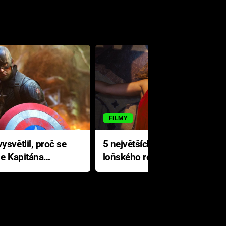
FILMY
ysvětlil, proč se
5 největších propadáků
le Kapitána
loňského roku: Disney na
jediné katastrofě prodělal 200
milionů dolarů