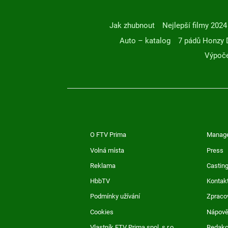
Jak zhubnout
Nejlepší filmy 2024
Auto – katalog
7 pádů Honzy 
Výpoče
O FTV Prima
Manag
Volná místa
Press
Reklama
Casting
HbbTV
Kontak
Podmínky užívání
Zpraco
Cookies
Nápov
Vlastník FTV Prima spol. s r.o.
Redak