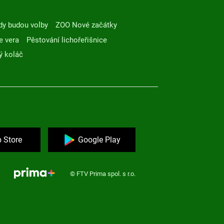
dy budou volby
ZOO Nové začátky
e vera
Pěstování lichořeřišnice
ý koláč
 Store
Google Play
© FTV Prima spol. s r.o.