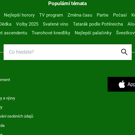
Populární témata
Nejlepší horory
TV program
Změna času
Partie
Počasí
K
Dědka
Volby 2025
Svařené víno
Tatarák podle Pohlreicha
Alo
t ascendentu
Tvarohové knedlíky
Nejlepší palačinky
Švestkov
ement
App
y a výzvy
ty
vání osobních údajů
ěda
ce