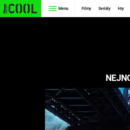
Menu
Filmy
Seriály
Hry
Seriály
Filmy
SIMPSONOVI
STAR WARS
HVĚZDNÁ
AVENGERS
BRÁNA
NEJNO
RYCHLE A
TEORIE
ZBĚSILE 10
VELKÉHO
PREDÁTOR
TŘESKU
FUTURAMA