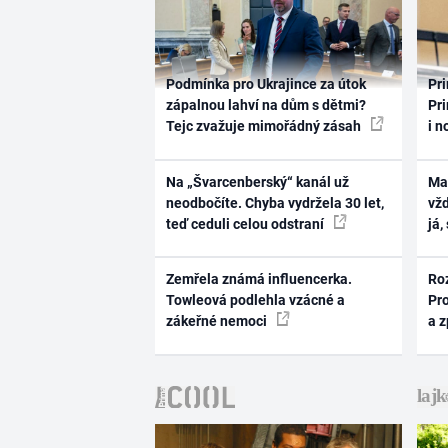
Podmínka pro Ukrajince za útok
Pri
zápalnou lahví na dům s dětmi?
Pri
Tejc zvažuje mimořádný zásah
i n
Na „Švarcenberský“ kanál už
Ma
neodbočíte. Chyba vydržela 30 let,
vž
teď ceduli celou odstraní
já,
Zemřela známá influencerka.
Ro
Towleová podlehla vzácné a
Pr
zákeřné nemoci
a 