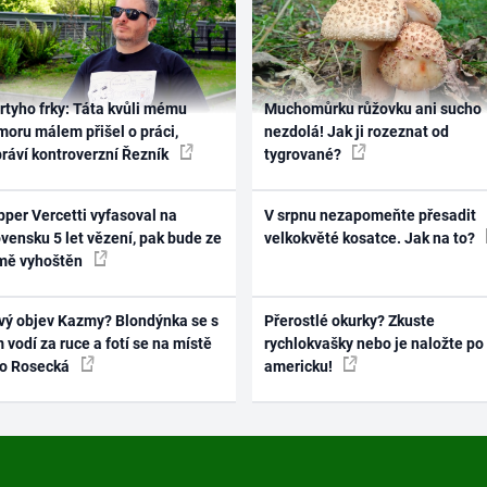
rtyho frky: Táta kvůli mému
Muchomůrku růžovku ani sucho
oru málem přišel o práci,
nezdolá! Jak ji rozeznat od
práví kontroverzní Řezník
tygrované?
per Vercetti vyfasoval na
V srpnu nezapomeňte přesadit
vensku 5 let vězení, pak bude ze
velkokvěté kosatce. Jak na to?
mě vyhoštěn
vý objev Kazmy? Blondýnka se s
Přerostlé okurky? Zkuste
 vodí za ruce a fotí se na místě
rychlokvašky nebo je naložte po
ko Rosecká
americku!