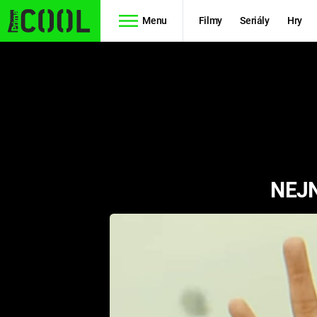
Menu
Filmy
Seriály
Hry
Seriály
Filmy
SIMPSONOVI
STAR WARS
HVĚZDNÁ
AVENGERS
BRÁNA
NEJN
RYCHLE A
TEORIE
ZBĚSILE 10
VELKÉHO
PREDÁTOR
TŘESKU
FUTURAMA