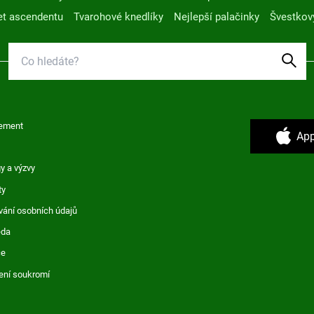
t ascendentu
Tvarohové knedlíky
Nejlepší palačinky
Švestkov
ement
App
y a výzvy
ty
vání osobních údajů
ěda
ce
ení soukromí