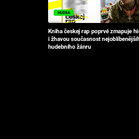
HUDBA
Kniha českej rap poprvé zmapuje his
i žhavou současnost nejoblíbenější
hudebního žánru