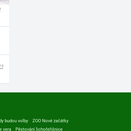
dy budou volby
ZOO Nové začátky
e vera
Pěstování lichořeřišnice