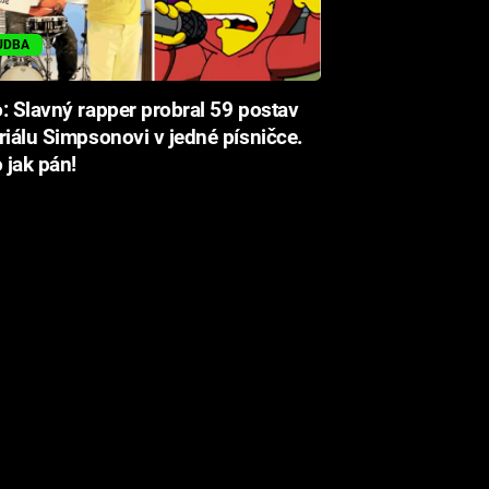
UDBA
: Slavný rapper probral 59 postav
riálu Simpsonovi v jedné písničce.
o jak pán!