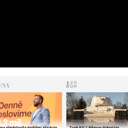
ma představila podzim: startuje
Tank KV-1 Němce dokonale