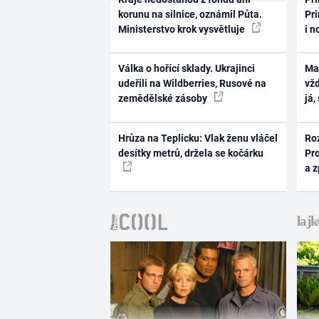
korunu na silnice, oznámil Půta.
Pri
Ministerstvo krok vysvětluje
i n
Válka o hořící sklady. Ukrajinci
Ma
udeřili na Wildberries, Rusové na
vž
zemědělské zásoby
já,
Hrůza na Teplicku: Vlak ženu vláčel
Ro
desítky metrů, držela se kočárku
Pr
a 