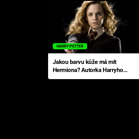
HARRY POTTER
Jakou barvu kůže má mít
Hermiona? Autorka Harryho
Pottera přišla s ráznou
odpovědí