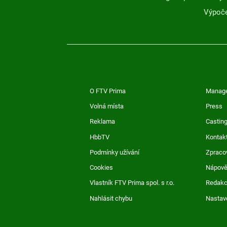
Výpoče
O FTV Prima
Manag
Volná místa
Press
Reklama
Casting
HbbTV
Kontak
Podmínky užívání
Zpraco
Cookies
Nápov
Vlastník FTV Prima spol. s r.o.
Redak
Nahlásit chybu
Nastav