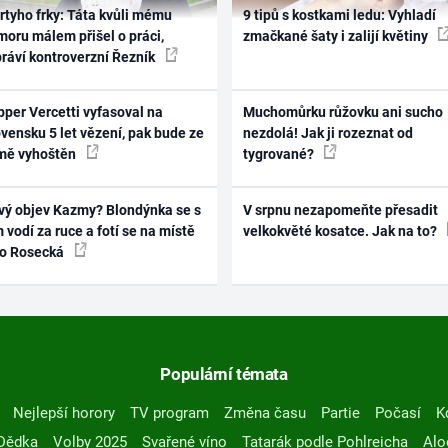
rtyho frky: Táta kvůli mému
9 tipů s kostkami ledu: Vyhladí
oru málem přišel o práci,
zmačkané šaty i zalijí květiny
práví kontroverzní Řezník
per Vercetti vyfasoval na
Muchomůrku růžovku ani sucho
vensku 5 let vězení, pak bude ze
nezdolá! Jak ji rozeznat od
mě vyhoštěn
tygrované?
vý objev Kazmy? Blondýnka se s
V srpnu nezapomeňte přesadit
 vodí za ruce a fotí se na místě
velkokvěté kosatce. Jak na to?
ko Rosecká
Populární témata
Nejlepší horory
TV program
Změna času
Partie
Počasí
K
Dědka
Volby 2025
Svařené víno
Tatarák podle Pohlreicha
Alo