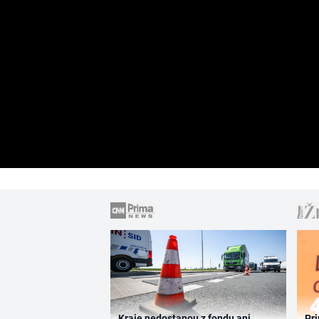
Kraje nedostanou z fondu ani
Pri