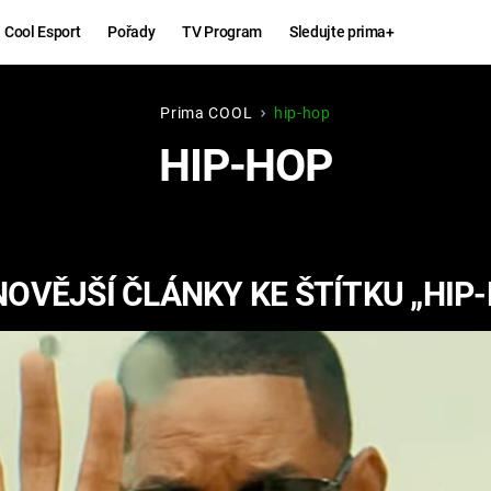
Cool Esport
Pořady
TV Program
Sledujte prima+
Prima COOL
hip-hop
Hry
Zábava
HIP-HOP
MAFIA
ZÁBAVN
GALERI
GTA 6
NEJLEP
OVĚJŠÍ ČLÁNKY KE ŠTÍTKU „HIP
KINGDOM
KOMEDI
COME:
DELIVERANCE
CHUCK
NORRIS
ESPORT
DEADP