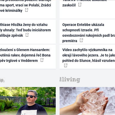
ma sport, vrací se Polabí, Zrádci
zaskočil
ové kriminálky
thiase Hložka ženy do vztahu
Operace Entebbe ukázala
dy uhnaly: Teď budu iniciátorem
schopnosti Izraele. Při
 slibuje zpěvák
osvobozování rukojmích padl br
premiéra
zloučení s Glenem Hansardem:
Video zachytilo výzkumníka na
outěná rakev, dojemná řeč Bona
okraji lávového jezera. Je to jak
zpěv Irglové s Vedderem
pohled do Slunce, hlásil vzruše