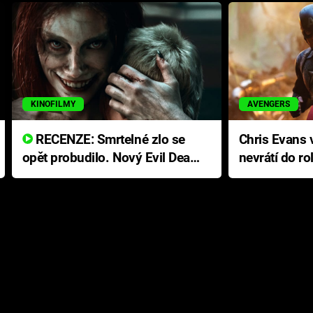
KINOFILMY
AVENGERS
RECENZE: Smrtelné zlo se
Chris Evans v
opět probudilo. Nový Evil Dead
nevrátí do ro
přichází s neodolatelnou
Ameriky
hororovou nabídkou