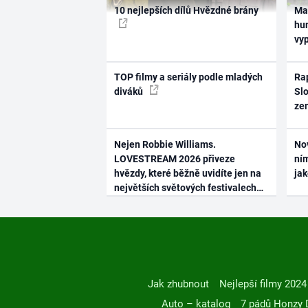
10 nejlepších dílů Hvězdné brány
Ma
hum
vy
TOP filmy a seriály podle mladých
Rap
diváků
Slo
ze
Nejen Robbie Williams.
No
LOVESTREAM 2026 přiveze
ním
hvězdy, které běžně uvidíte jen na
ja
největších světových festivalech
Jak zhubnout
Nejlepší filmy 2024
Auto – katalog
7 pádů Honzy 