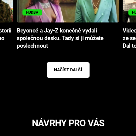
HUDBA
H
torii
Beyoncé a Jay-Z konečně vydali
Video
ho
společnou desku. Tady si ji můžete
ze se
poslechnout
Dal t
NAČÍST DALŠÍ
NÁVRHY PRO VÁS