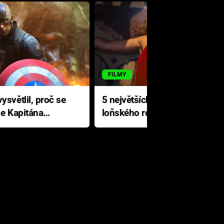
FILMY
ysvětlil, proč se
5 největších propadáků
le Kapitána
loňského roku: Disney na
jediné katastrofě prodělal 200
milionů dolarů