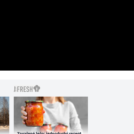
Zavařené lečo: jednoduchý recept,