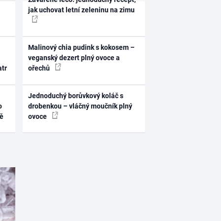
jak uchovat letní zeleninu na zimu
Malinový chia pudink s kokosem –
veganský dezert plný ovoce a
atr
ořechů
Jednoduchý borůvkový koláč s
o
drobenkou – vláčný moučník plný
ně
ovoce