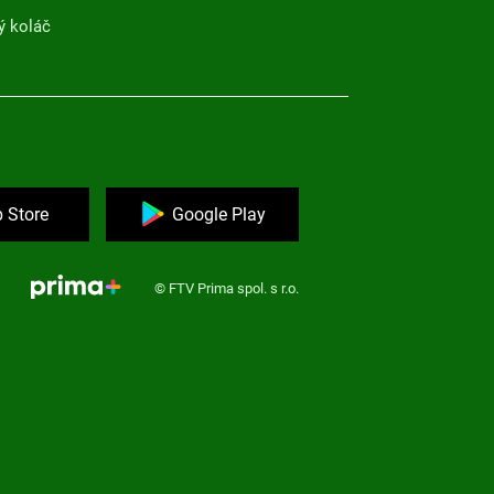
ý koláč
 Store
Google Play
© FTV Prima spol. s r.o.