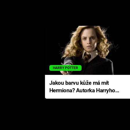
HARRY POTTER
Jakou barvu kůže má mít
Hermiona? Autorka Harryho
Pottera přišla s ráznou
odpovědí