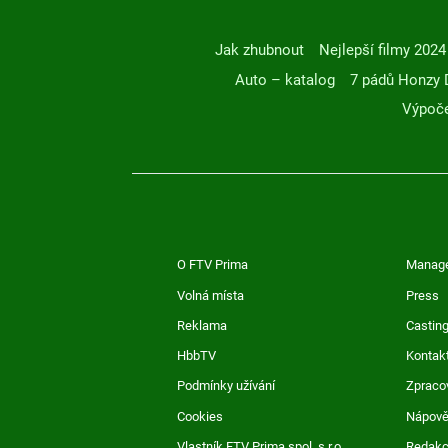
Jak zhubnout
Nejlepší filmy 2024
Auto – katalog
7 pádů Honzy 
Výpoče
O FTV Prima
Manag
Volná místa
Press
Reklama
Casting
HbbTV
Kontak
Podmínky užívání
Zpraco
Cookies
Nápov
Vlastník FTV Prima spol. s r.o.
Redak