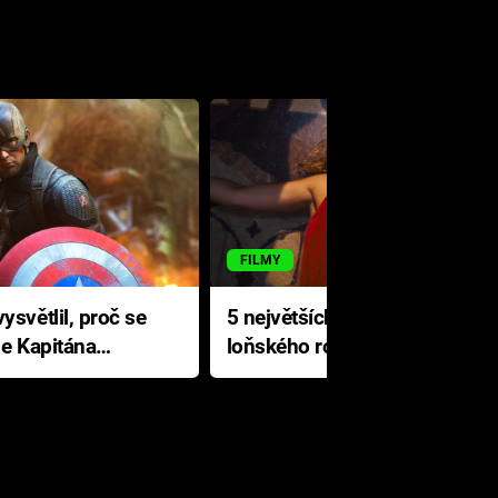
FILMY
ysvětlil, proč se
5 největších propadáků
le Kapitána
loňského roku: Disney na
jediné katastrofě prodělal 200
milionů dolarů