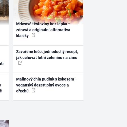
Mrkvové těstoviny bez lepku –
zdravá a originální alternativa
klasiky
Zavařené lečo: jednoduchý recept,
jak uchovat letní zeleninu na zimu
atr
Malinový chia pudink s kokosem –
o
veganský dezert plný ovoce a
ně
ořechů