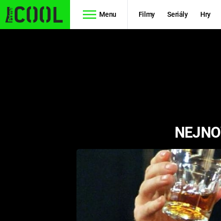
Menu
Filmy
Seriály
Hry
Seriály
Filmy
SIMPSONOVI
STAR WARS
HVĚZDNÁ
AVENGERS
BRÁNA
NEJNOV
RYCHLE A
TEORIE
ZBĚSILE 10
VELKÉHO
PREDÁTOR
TŘESKU
FUTURAMA