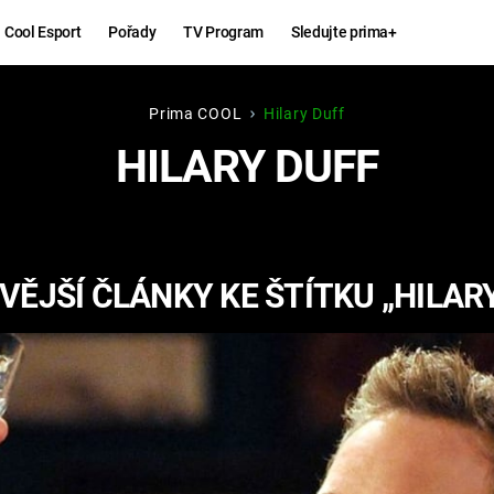
Cool Esport
Pořady
TV Program
Sledujte prima+
Prima COOL
Hilary Duff
Hry
Zábava
HILARY DUFF
MAFIA
ZÁBAVN
GALERI
GTA 6
NEJLEP
ĚJŠÍ ČLÁNKY KE ŠTÍTKU „HILAR
KINGDOM
KOMEDI
COME:
DELIVERANCE
CHUCK
NORRIS
ESPORT
DEADP