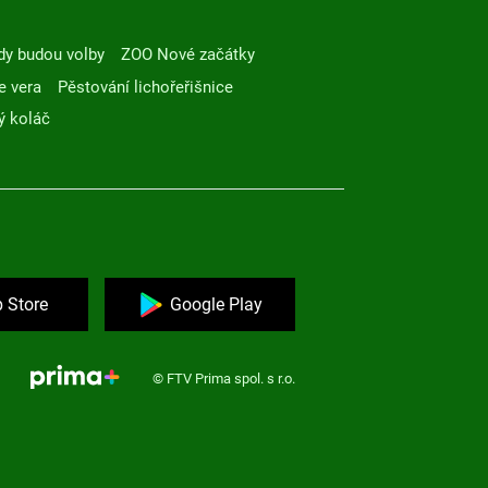
dy budou volby
ZOO Nové začátky
e vera
Pěstování lichořeřišnice
ý koláč
 Store
Google Play
© FTV Prima spol. s r.o.