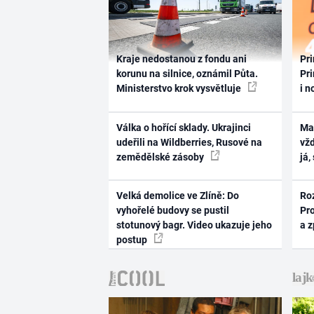
Kraje nedostanou z fondu ani
Pri
korunu na silnice, oznámil Půta.
Pri
Ministerstvo krok vysvětluje
i n
Válka o hořící sklady. Ukrajinci
Ma
udeřili na Wildberries, Rusové na
vž
zemědělské zásoby
já,
Velká demolice ve Zlíně: Do
Ro
vyhořelé budovy se pustil
Pr
stotunový bagr. Video ukazuje jeho
a 
postup