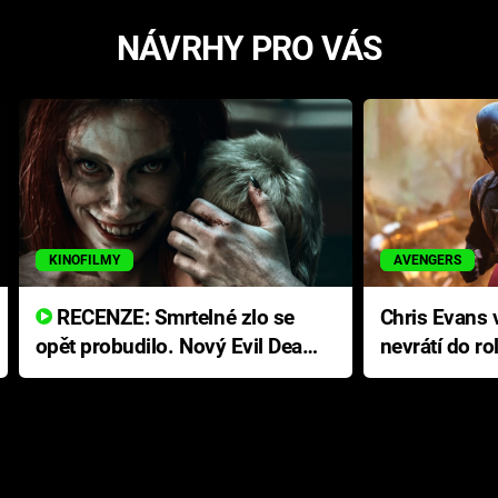
NÁVRHY PRO VÁS
KINOFILMY
AVENGERS
RECENZE: Smrtelné zlo se
Chris Evans v
opět probudilo. Nový Evil Dead
nevrátí do ro
přichází s neodolatelnou
Ameriky
hororovou nabídkou