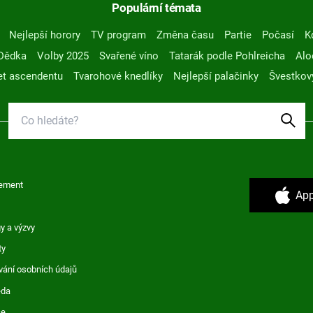
Populární témata
Nejlepší horory
TV program
Změna času
Partie
Počasí
K
Dědka
Volby 2025
Svařené víno
Tatarák podle Pohlreicha
Alo
t ascendentu
Tvarohové knedlíky
Nejlepší palačinky
Švestkov
ement
App
y a výzvy
ty
vání osobních údajů
ěda
ce