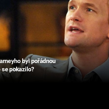
Barneyho byl pořádnou
 se pokazilo?