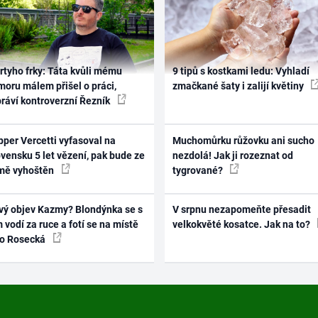
rtyho frky: Táta kvůli mému
9 tipů s kostkami ledu: Vyhladí
oru málem přišel o práci,
zmačkané šaty i zalijí květiny
práví kontroverzní Řezník
per Vercetti vyfasoval na
Muchomůrku růžovku ani sucho
vensku 5 let vězení, pak bude ze
nezdolá! Jak ji rozeznat od
mě vyhoštěn
tygrované?
vý objev Kazmy? Blondýnka se s
V srpnu nezapomeňte přesadit
 vodí za ruce a fotí se na místě
velkokvěté kosatce. Jak na to?
ko Rosecká