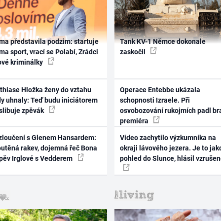
ma představila podzim: startuje
Tank KV-1 Němce dokonale
ma sport, vrací se Polabí, Zrádci
zaskočil
ové kriminálky
thiase Hložka ženy do vztahu
Operace Entebbe ukázala
dy uhnaly: Teď budu iniciátorem
schopnosti Izraele. Při
 slibuje zpěvák
osvobozování rukojmích padl br
premiéra
zloučení s Glenem Hansardem:
Video zachytilo výzkumníka na
outěná rakev, dojemná řeč Bona
okraji lávového jezera. Je to jak
zpěv Irglové s Vedderem
pohled do Slunce, hlásil vzruše