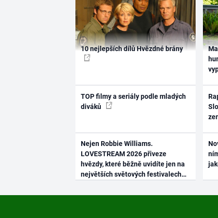
10 nejlepších dílů Hvězdné brány
Ma
hum
vy
TOP filmy a seriály podle mladých
Rap
diváků
Slo
ze
Nejen Robbie Williams.
No
LOVESTREAM 2026 přiveze
ním
hvězdy, které běžně uvidíte jen na
ja
největších světových festivalech