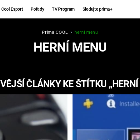
Cool Esport
Pořady
TV Program
Sledujte prima+
Prima COOL
herní menu
Hry
Zábava
HERNÍ MENU
MAFIA
ZÁBAVN
GALERI
GTA 6
NEJLEP
VĚJŠÍ ČLÁNKY KE ŠTÍTKU „HERNÍ
KINGDOM
KOMEDI
COME:
DELIVERANCE
CHUCK
NORRIS
ESPORT
DEADP