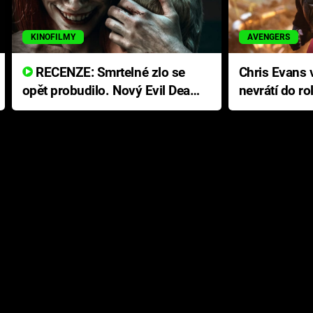
KINOFILMY
AVENGERS
RECENZE: Smrtelné zlo se
Chris Evans v
opět probudilo. Nový Evil Dead
nevrátí do ro
přichází s neodolatelnou
Ameriky
hororovou nabídkou