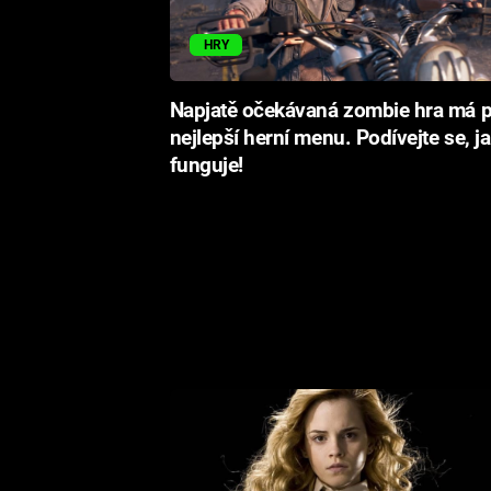
HRY
Napjatě očekávaná zombie hra má p
nejlepší herní menu. Podívejte se, j
funguje!