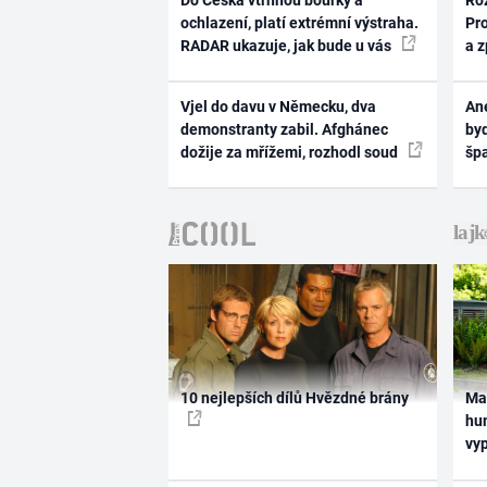
Do Česka vtrhnou bouřky a
Ro
ochlazení, platí extrémní výstraha.
Pr
RADAR ukazuje, jak bude u vás
a 
Vjel do davu v Německu, dva
Ane
demonstranty zabil. Afghánec
byd
dožije za mřížemi, rozhodl soud
šp
10 nejlepších dílů Hvězdné brány
Ma
hum
vy