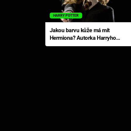
HARRY POTTER
Jakou barvu kůže má mít
Hermiona? Autorka Harryho
Pottera přišla s ráznou
odpovědí