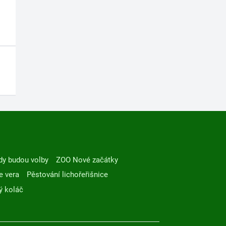
dy budou volby
ZOO Nové začátky
e vera
Pěstování lichořeřišnice
ý koláč