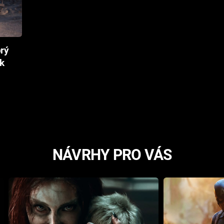
rý
ak
NÁVRHY PRO VÁS