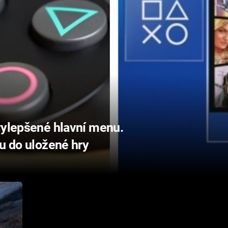
vylepšené hlavní menu.
ou do uložené hry