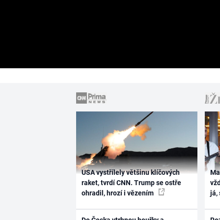
USA vystřílely většinu klíčových
Ma
raket, tvrdí CNN. Trump se ostře
vž
ohradil, hrozí i vězením
já,