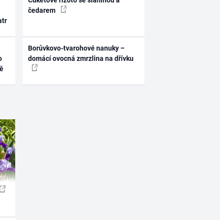
Cuketové rizoto se slaninou a
čedarem
atr
Borůvkovo-tvarohové nanuky –
o
domácí ovocná zmrzlina na dřívku
ně