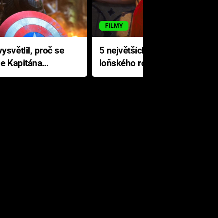
FILMY
ysvětlil, proč se
5 největších propadáků
le Kapitána
loňského roku: Disney na
jediné katastrofě prodělal 200
milionů dolarů