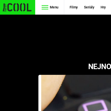
Menu
Filmy
Seriály
Hry
Seriály
Filmy
SIMPSONOVI
STAR WARS
HVĚZDNÁ
AVENGERS
BRÁNA
NEJNO
RYCHLE A
TEORIE
ZBĚSILE 10
VELKÉHO
PREDÁTOR
TŘESKU
FUTURAMA