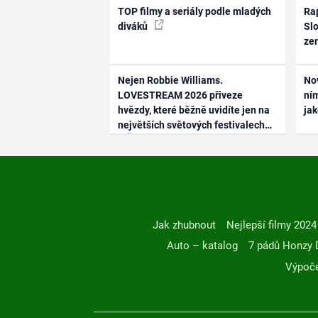
TOP filmy a seriály podle mladých
Rap
diváků
Slo
ze
Nejen Robbie Williams.
No
LOVESTREAM 2026 přiveze
ním
hvězdy, které běžně uvidíte jen na
ja
největších světových festivalech
Jak zhubnout
Nejlepší filmy 2024
Auto – katalog
7 pádů Honzy 
Výpoče