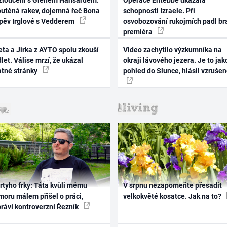
zloučení s Glenem Hansardem:
Operace Entebbe ukázala
outěná rakev, dojemná řeč Bona
schopnosti Izraele. Při
zpěv Irglové s Vedderem
osvobozování rukojmích padl br
premiéra
ta a Jirka z AYTO spolu zkouší
Video zachytilo výzkumníka na
let. Válise mrzí, že ukázal
okraji lávového jezera. Je to jak
atné stránky
pohled do Slunce, hlásil vzruše
rtyho frky: Táta kvůli mému
V srpnu nezapomeňte přesadit
oru málem přišel o práci,
velkokvěté kosatce. Jak na to?
práví kontroverzní Řezník