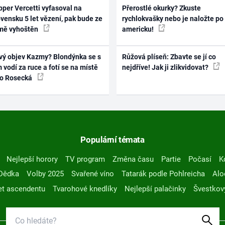
per Vercetti vyfasoval na
Přerostlé okurky? Zkuste
vensku 5 let vězení, pak bude ze
rychlokvašky nebo je naložte po
mě vyhoštěn
americku!
vý objev Kazmy? Blondýnka se s
Růžová plíseň: Zbavte se jí co
 vodí za ruce a fotí se na místě
nejdříve! Jak ji zlikvidovat?
ko Rosecká
Populární témata
Nejlepší horory
TV program
Změna času
Partie
Počasí
K
Dědka
Volby 2025
Svařené víno
Tatarák podle Pohlreicha
Alo
t ascendentu
Tvarohové knedlíky
Nejlepší palačinky
Švestkov