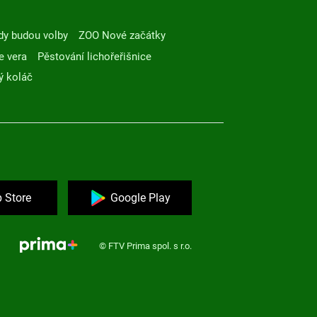
dy budou volby
ZOO Nové začátky
e vera
Pěstování lichořeřišnice
ý koláč
 Store
Google Play
© FTV Prima spol. s r.o.