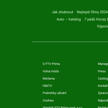
Jak zhubnout
Nejlepší filmy 2024
Auto – katalog
7 pádů Honzy 
Výpoče
O FTV Prima
Manag
Volná místa
Press
Reklama
Casting
HbbTV
Kontak
Podmínky užívání
Zpraco
Cookies
Nápov
Vlastník FTV Prima spol. s r.o.
Redak