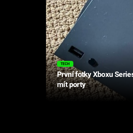
TECH
První fotky Xboxu Series
mít porty