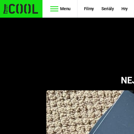
Menu
Filmy
Seriály
Hry
Seriály
Filmy
SIMPSONOVI
STAR WARS
HVĚZDNÁ
AVENGERS
BRÁNA
NE
RYCHLE A
TEORIE
ZBĚSILE 10
VELKÉHO
PREDÁTOR
TŘESKU
FUTURAMA