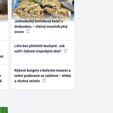
Jednoduchý borůvkový koláč s
drobenkou – vláčný moučník plný
ovoce
Léto bez přehřáté kuchyně. Jak
vařit i během tropických dnů?
atr
Rýžové burgery s kuřecím masem a
o
mrkví podávané se salátem – lehká
ně
a chutná večeře