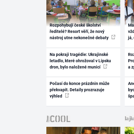
Rozpohybují české školství
Ma
ředitelé? Resort věří, že nový
vž
nástroj utne nekonečné debaty
já,
Na pokraji tragédie: Ukrajinské
Ro
letadlo, které ohrožoval v Lipsku
Pr
dron, bylo naložené municí
a 
Počasí do konce prázdnin může
Ane
překvapit. Detaily prozrazuje
byd
výhled
šp