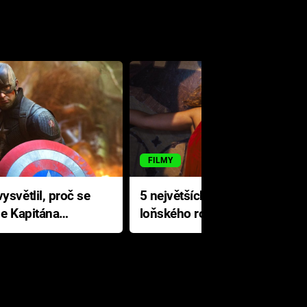
FILMY
ysvětlil, proč se
5 největších propadáků
le Kapitána
loňského roku: Disney na
jediné katastrofě prodělal 200
milionů dolarů