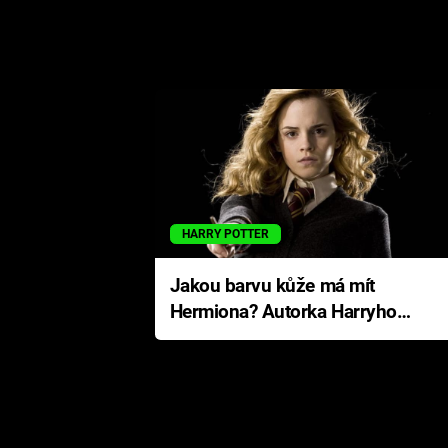
HARRY POTTER
Jakou barvu kůže má mít
Hermiona? Autorka Harryho
Pottera přišla s ráznou
odpovědí