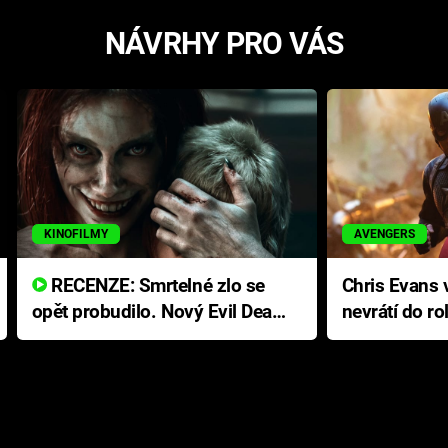
NÁVRHY PRO VÁS
KINOFILMY
AVENGERS
RECENZE: Smrtelné zlo se
Chris Evans v
opět probudilo. Nový Evil Dead
nevrátí do ro
přichází s neodolatelnou
Ameriky
hororovou nabídkou