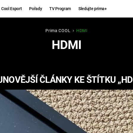
Cool Esport
Pořady
TV Program
Sledujte prima+
Prima COOL
HDMI
Hry
Zábava
HDMI
MAFIA
ZÁBAVN
GALERI
GTA 6
NEJLEP
JNOVĚJŠÍ ČLÁNKY KE ŠTÍTKU „HD
KINGDOM
KOMEDI
COME:
DELIVERANCE
CHUCK
NORRIS
ESPORT
DEADP