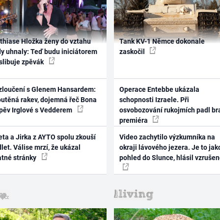
thiase Hložka ženy do vztahu
Tank KV-1 Němce dokonale
dy uhnaly: Teď budu iniciátorem
zaskočil
 slibuje zpěvák
zloučení s Glenem Hansardem:
Operace Entebbe ukázala
outěná rakev, dojemná řeč Bona
schopnosti Izraele. Při
zpěv Irglové s Vedderem
osvobozování rukojmích padl br
premiéra
ta a Jirka z AYTO spolu zkouší
Video zachytilo výzkumníka na
let. Válise mrzí, že ukázal
okraji lávového jezera. Je to jak
atné stránky
pohled do Slunce, hlásil vzruše