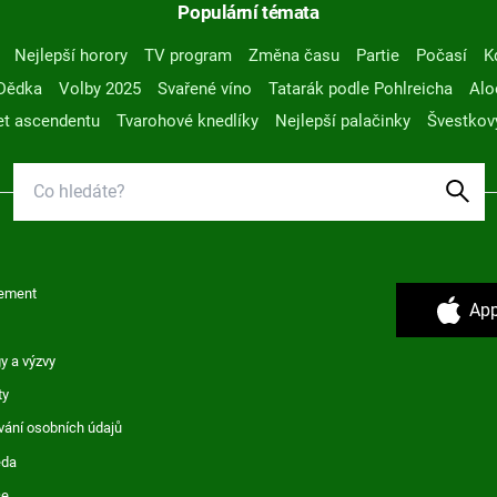
Populární témata
Nejlepší horory
TV program
Změna času
Partie
Počasí
K
Dědka
Volby 2025
Svařené víno
Tatarák podle Pohlreicha
Alo
t ascendentu
Tvarohové knedlíky
Nejlepší palačinky
Švestkov
ement
App
y a výzvy
ty
vání osobních údajů
ěda
ce