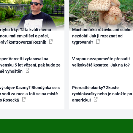
rtyho frky: Táta kvůli mému
Muchomůrku růžovku ani sucho
oru málem přišel o práci,
nezdolá! Jak ji rozeznat od
práví kontroverzní Řezník
tygrované?
per Vercetti vyfasoval na
V srpnu nezapomeňte přesadit
vensku 5 let vězení, pak bude ze
velkokvěté kosatce. Jak na to?
mě vyhoštěn
vý objev Kazmy? Blondýnka se s
Přerostlé okurky? Zkuste
 vodí za ruce a fotí se na místě
rychlokvašky nebo je naložte po
ko Rosecká
americku!