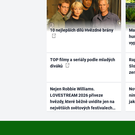
10 nejlepších dílů Hvězdné brány
Ma
hum
vy
TOP filmy a seriály podle mladých
Rap
diváků
Slo
ze
Nejen Robbie Williams.
No
LOVESTREAM 2026 přiveze
ním
hvězdy, které běžně uvidíte jen na
ja
největších světových festivalech