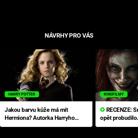
NÁVRHY PRO VÁS
HARRY POTTER
KINOFILMY
Jakou barvu kůže má mít
RECENZE: Smrtelné zlo se
Hermiona? Autorka Harryho
opět probudilo
Pottera přišla s ráznou
přichází s neo
odpovědí
hororovou nab