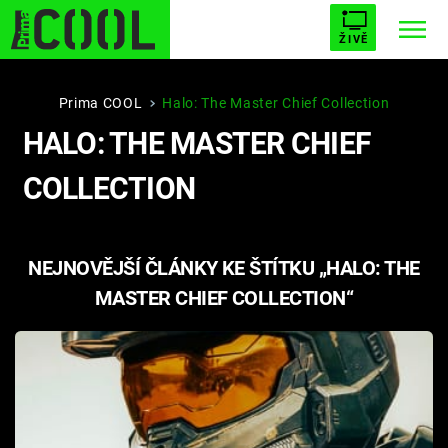
ŽIVĚ
STARHOUSE
BUFFY, PŘEMOŽITELKA UPÍRŮ
Trendy:
Prima COOL
Halo: The Master Chief Collection
HALO: THE MASTER CHIEF
ESCAPE
PLNEJ KOTEL
AVENGERS 5
COLLECTION
NEJNOVĚJŠÍ ČLÁNKY KE ŠTÍTKU „HALO: THE
Témata
MASTER CHIEF COLLECTION“
Filmy
Seriály
Hry