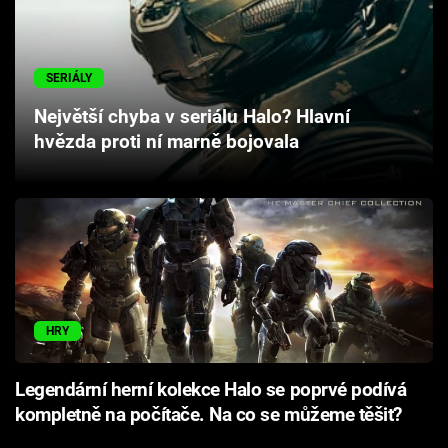
Cool Esport
Pořady
SERIÁLY
Největší chyba v seriálu Halo? Hlavní
TV Program
hvězda proti ní marně bojovala
Sledujte prima+
Přihlášení
Sledujte nás
HRY
Legendární herní kolekce Halo se poprvé podívá
kompletně na počítače. Na co se můžeme těšit?