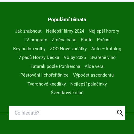
Populární témata
Jak zhubnout
Nejlepší filmy 2024
Nejlepší horory
TV program
Změna času
Partie
Počasí
Kdy budou volby
ZOO Nové začátky
Auto – katalog
7 pádů Honzy Dědka
Volby 2025
Svařené víno
Tatarák podle Pohlreicha
Aloe vera
Pěstování lichořeřišnice
Výpočet ascendentu
Tvarohové knedlíky
Nejlepší palačinky
Švestkový koláč