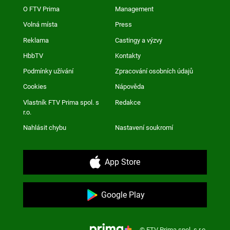
O FTV Prima
Management
Volná místa
Press
Reklama
Castingy a výzvy
HbbTV
Kontakty
Podmínky užívání
Zpracování osobních údajů
Cookies
Nápověda
Vlastník FTV Prima spol. s
Redakce
r.o.
Nahlásit chybu
Nastavení soukromí
App Store
Google Play
© FTV Prima spol. s r.o.