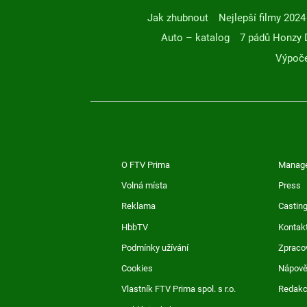
Jak zhubnout
Nejlepší filmy 2024
Auto – katalog
7 pádů Honzy 
Výpoče
O FTV Prima
Manag
Volná místa
Press
Reklama
Casting
HbbTV
Kontak
Podmínky užívání
Zpraco
Cookies
Nápov
Vlastník FTV Prima spol. s r.o.
Redak