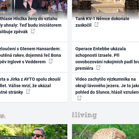
thiase Hložka ženy do vztahu
Tank KV-1 Němce dokonale
dy uhnaly: Teď budu iniciátorem
zaskočil
 slibuje zpěvák
zloučení s Glenem Hansardem:
Operace Entebbe ukázala
outěná rakev, dojemná řeč Bona
schopnosti Izraele. Při
zpěv Irglové s Vedderem
osvobozování rukojmích padl br
premiéra
ta a Jirka z AYTO spolu zkouší
Video zachytilo výzkumníka na
let. Válise mrzí, že ukázal
okraji lávového jezera. Je to jak
atné stránky
pohled do Slunce, hlásil vzruše