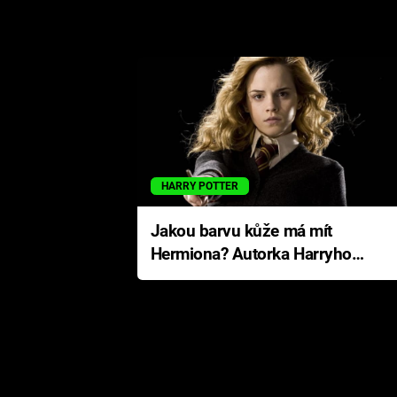
HARRY POTTER
Jakou barvu kůže má mít
Hermiona? Autorka Harryho
Pottera přišla s ráznou
odpovědí