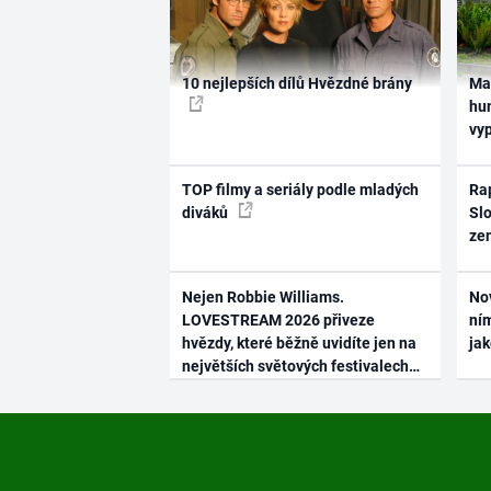
10 nejlepších dílů Hvězdné brány
Ma
hum
vy
TOP filmy a seriály podle mladých
Rap
diváků
Slo
ze
Nejen Robbie Williams.
No
LOVESTREAM 2026 přiveze
ním
hvězdy, které běžně uvidíte jen na
ja
největších světových festivalech