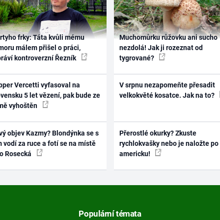
rtyho frky: Táta kvůli mému
Muchomůrku růžovku ani sucho
oru málem přišel o práci,
nezdolá! Jak ji rozeznat od
práví kontroverzní Řezník
tygrované?
per Vercetti vyfasoval na
V srpnu nezapomeňte přesadit
vensku 5 let vězení, pak bude ze
velkokvěté kosatce. Jak na to?
mě vyhoštěn
vý objev Kazmy? Blondýnka se s
Přerostlé okurky? Zkuste
 vodí za ruce a fotí se na místě
rychlokvašky nebo je naložte po
ko Rosecká
americku!
Populární témata