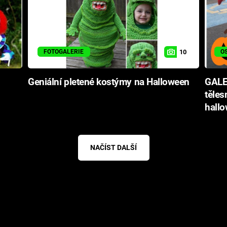
10
FOTOGALERIE
O
Geniální pletené kostýmy na Halloween
GALER
těles
hall
NAČÍST DALŠÍ