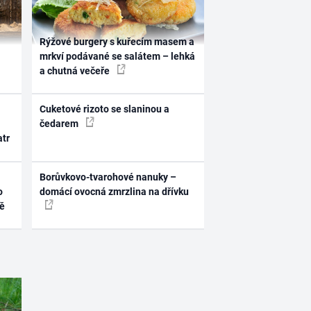
Rýžové burgery s kuřecím masem a
mrkví podávané se salátem – lehká
a chutná večeře
Cuketové rizoto se slaninou a
čedarem
atr
Borůvkovo-tvarohové nanuky –
o
domácí ovocná zmrzlina na dřívku
ně