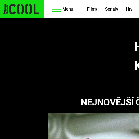
Menu
Filmy
Seriály
Hry
Seriály
Filmy
SIMPSONOVI
STAR WARS
HVĚZDNÁ
AVENGERS
BRÁNA
RYCHLE A
TEORIE
ZBĚSILE 10
NEJNOVĚJŠÍ 
VELKÉHO
PREDÁTOR
TŘESKU
FUTURAMA