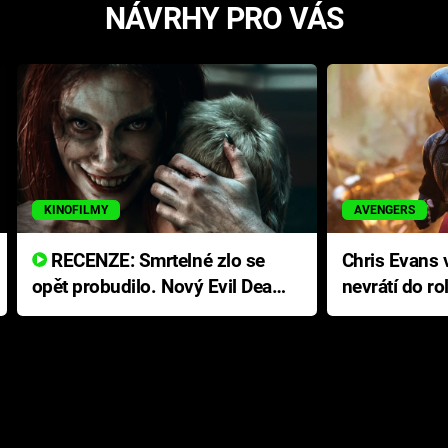
NÁVRHY PRO VÁS
KINOFILMY
AVENGERS
RECENZE: Smrtelné zlo se
Chris Evans v
opět probudilo. Nový Evil Dead
nevrátí do ro
přichází s neodolatelnou
Ameriky
hororovou nabídkou