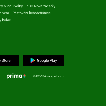
dy budou volby
ZOO Nové začátky
e vera
Pěstování lichořeřišnice
ý koláč
 Store
Google Play
© FTV Prima spol. s r.o.