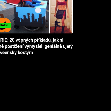
STATNÍ
IE: 20 vtipných příkladů, jak si
ně postižení vymysleli geniálně ujetý
oweenský kostým