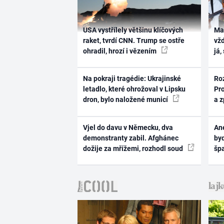
USA vystřílely většinu klíčových
Ma
raket, tvrdí CNN. Trump se ostře
vž
ohradil, hrozí i vězením
já,
Na pokraji tragédie: Ukrajinské
Ro
letadlo, které ohrožoval v Lipsku
Pr
dron, bylo naložené municí
a 
Vjel do davu v Německu, dva
Ane
demonstranty zabil. Afghánec
byd
dožije za mřížemi, rozhodl soud
šp