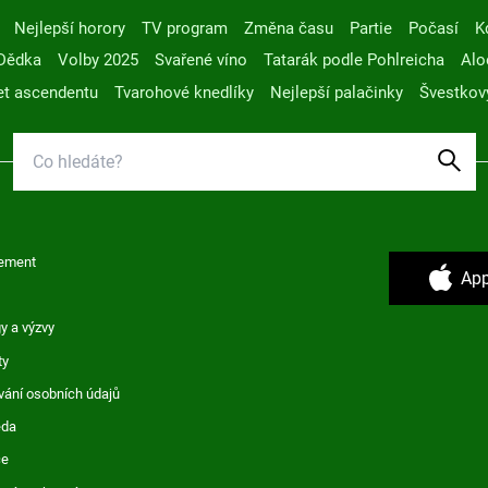
Nejlepší horory
TV program
Změna času
Partie
Počasí
K
Dědka
Volby 2025
Svařené víno
Tatarák podle Pohlreicha
Alo
t ascendentu
Tvarohové knedlíky
Nejlepší palačinky
Švestkov
ement
App
y a výzvy
ty
vání osobních údajů
ěda
ce