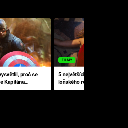
FILMY
ysvětlil, proč se
5 největších propadáků
le Kapitána
loňského roku: Disney na
jediné katastrofě prodělal 200
milionů dolarů