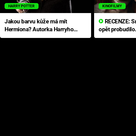
HARRY POTTER
KINOFILMY
Jakou barvu kůže má mít
RECENZE: Smrtelné zlo se
Hermiona? Autorka Harryho
opět probudilo
Pottera přišla s ráznou
přichází s neo
odpovědí
hororovou nab