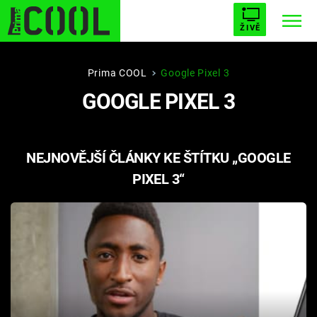
ŽIVĚ
STARHOUSE
BUFFY, PŘEMOŽITELKA UPÍRŮ
Trendy:
Prima COOL
Google Pixel 3
GOOGLE PIXEL 3
ESCAPE
PLNEJ KOTEL
AVENGERS 5
NEJNOVĚJŠÍ ČLÁNKY KE ŠTÍTKU „GOOGLE
PIXEL 3“
Témata
Filmy
Seriály
Hry