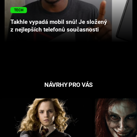
Cool Esport
TECH
Pořady
Takhle vypadá mobil snů! Je složený
z nejlepších telefonů současnosti
TV Program
Sledujte prima+
Přihlášení
NÁVRHY PRO VÁS
Sledujte nás