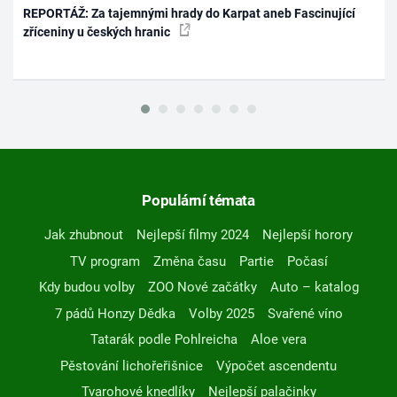
REPORTÁŽ: Za tajemnými hrady do Karpat aneb Fascinující
zříceniny u českých hranic
Populární témata
Jak zhubnout
Nejlepší filmy 2024
Nejlepší horory
TV program
Změna času
Partie
Počasí
Kdy budou volby
ZOO Nové začátky
Auto – katalog
7 pádů Honzy Dědka
Volby 2025
Svařené víno
Tatarák podle Pohlreicha
Aloe vera
Pěstování lichořeřišnice
Výpočet ascendentu
Tvarohové knedlíky
Nejlepší palačinky