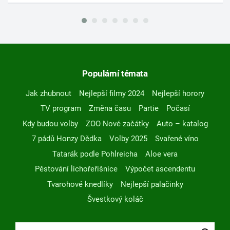
Populární témata
Jak zhubnout
Nejlepší filmy 2024
Nejlepší horory
TV program
Změna času
Partie
Počasí
Kdy budou volby
ZOO Nové začátky
Auto – katalog
7 pádů Honzy Dědka
Volby 2025
Svařené víno
Tatarák podle Pohlreicha
Aloe vera
Pěstování lichořeřišnice
Výpočet ascendentu
Tvarohové knedlíky
Nejlepší palačinky
Švestkový koláč