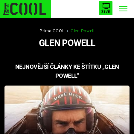
ŽIVĚ
STARHOUSE
BUFFY, PŘEMOŽITELKA UPÍRŮ
Trendy:
Prima COOL
Glen Powell
GLEN POWELL
ESCAPE
PLNEJ KOTEL
AVENGERS 5
NEJNOVĚJŠÍ ČLÁNKY KE ŠTÍTKU „GLEN
POWELL“
Témata
Filmy
Seriály
Hry