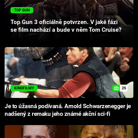
Cool Esport
TOP GUN
Pořady
Top Gun 3 oficiálně potvrzen. V jaké fázi
se film nachází a bude v něm Tom Cruise?
TV Program
Sledujte prima+
Přihlášení
25
KINOFILMY
Sledujte nás
Je to úžasná podívaná. Arnold Schwarzenegger je
nadšený z remaku jeho známé akční sci-fi