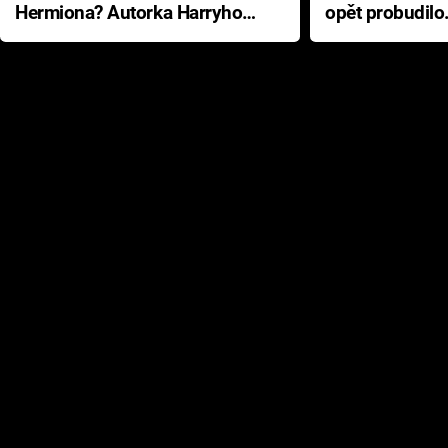
Hermiona? Autorka Harryho
opět probudilo
Pottera přišla s ráznou
přichází s neo
odpovědí
hororovou nab