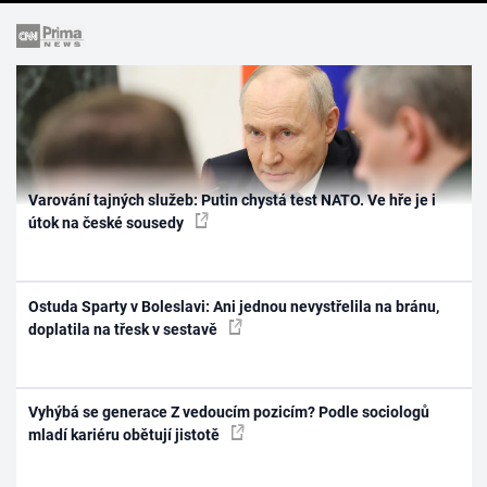
Varování tajných služeb: Putin chystá test NATO. Ve hře je i
útok na české sousedy
Ostuda Sparty v Boleslavi: Ani jednou nevystřelila na bránu,
doplatila na třesk v sestavě
Vyhýbá se generace Z vedoucím pozicím? Podle sociologů
mladí kariéru obětují jistotě