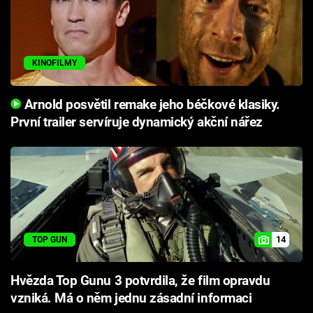
KINOFILMY
Arnold posvětil remake jeho béčkové klasiky.
První trailer servíruje dynamický akční nářez
14
TOP GUN
Hvězda Top Gunu 3 potvrdila, že film opravdu
vzniká. Má o něm jednu zásadní informaci