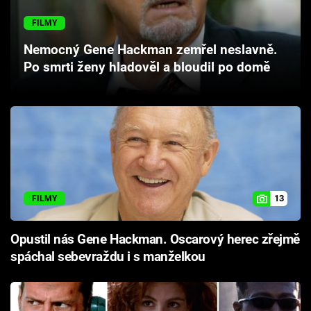
Cool Esport
FILMY
Pořady
Nemocný Gene Hackman zemřel neslavně.
Po smrti ženy hladověl a bloudil po domě
TV Program
Sledujte prima+
Přihlášení
13
FILMY
Sledujte nás
Opustil nás Gene Hackman. Oscarový herec zřejmě
spáchal sebevraždu i s manželkou