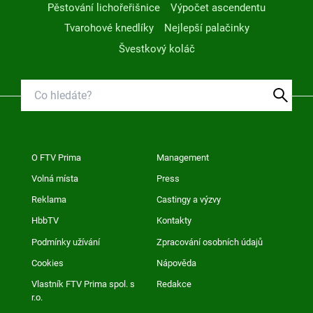
Pěstování lichořeřišnice
Výpočet ascendentu
Tvarohové knedlíky
Nejlepší palačinky
Švestkový koláč
O FTV Prima
Management
Volná místa
Press
Reklama
Castingy a výzvy
HbbTV
Kontakty
Podmínky užívání
Zpracování osobních údajů
Cookies
Nápověda
Vlastník FTV Prima spol. s
Redakce
r.o.