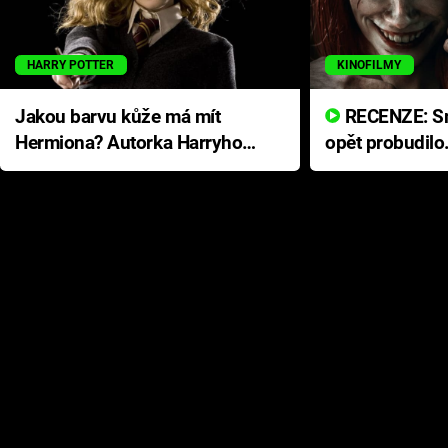
HARRY POTTER
KINOFILMY
Jakou barvu kůže má mít
RECENZE: Smrtelné zlo se
Hermiona? Autorka Harryho
opět probudilo
Pottera přišla s ráznou
přichází s neo
odpovědí
hororovou nab