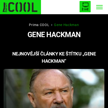
ŽIVĚ
STARHOUSE
BUFFY, PŘEMOŽITELKA UPÍRŮ
Trendy:
Prima COOL
Gene Hackman
GENE HACKMAN
ESCAPE
PLNEJ KOTEL
AVENGERS 5
NEJNOVĚJŠÍ ČLÁNKY KE ŠTÍTKU „GENE
HACKMAN“
Témata
Filmy
Seriály
Hry