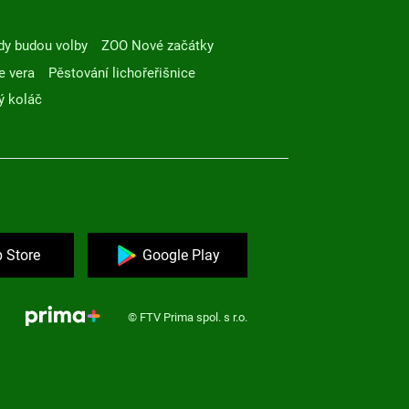
dy budou volby
ZOO Nové začátky
e vera
Pěstování lichořeřišnice
ý koláč
 Store
Google Play
© FTV Prima spol. s r.o.