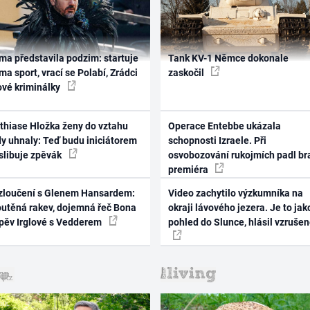
ma představila podzim: startuje
Tank KV-1 Němce dokonale
ma sport, vrací se Polabí, Zrádci
zaskočil
ové kriminálky
thiase Hložka ženy do vztahu
Operace Entebbe ukázala
dy uhnaly: Teď budu iniciátorem
schopnosti Izraele. Při
 slibuje zpěvák
osvobozování rukojmích padl br
premiéra
zloučení s Glenem Hansardem:
Video zachytilo výzkumníka na
outěná rakev, dojemná řeč Bona
okraji lávového jezera. Je to jak
zpěv Irglové s Vedderem
pohled do Slunce, hlásil vzruše