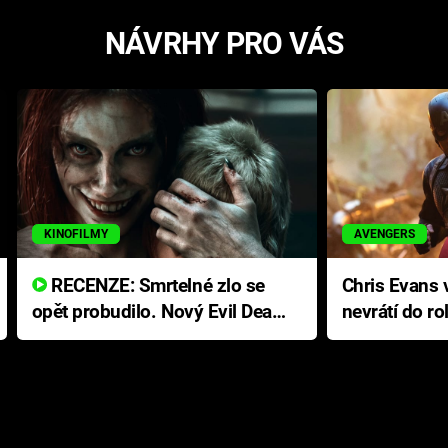
NÁVRHY PRO VÁS
KINOFILMY
AVENGERS
RECENZE: Smrtelné zlo se
Chris Evans v
opět probudilo. Nový Evil Dead
nevrátí do ro
přichází s neodolatelnou
Ameriky
hororovou nabídkou