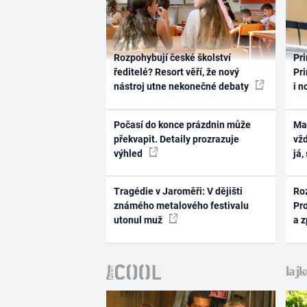
Rozpohybují české školství
Pri
ředitelé? Resort věří, že nový
Pri
nástroj utne nekonečné debaty
i n
Počasí do konce prázdnin může
Ma
překvapit. Detaily prozrazuje
vž
výhled
já,
Tragédie v Jaroměři: V dějišti
Ro
známého metalového festivalu
Pr
utonul muž
a 