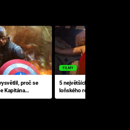
FILMY
ysvětlil, proč se
5 největších propadáků
le Kapitána
loňského roku: Disney na
jediné katastrofě prodělal 200
milionů dolarů