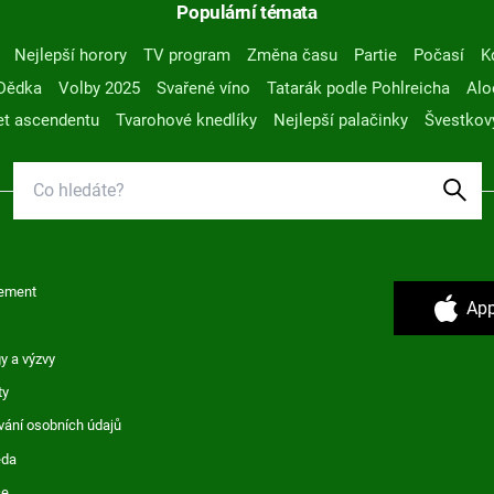
Populární témata
Nejlepší horory
TV program
Změna času
Partie
Počasí
K
Dědka
Volby 2025
Svařené víno
Tatarák podle Pohlreicha
Alo
t ascendentu
Tvarohové knedlíky
Nejlepší palačinky
Švestkov
ement
App
y a výzvy
ty
vání osobních údajů
ěda
ce