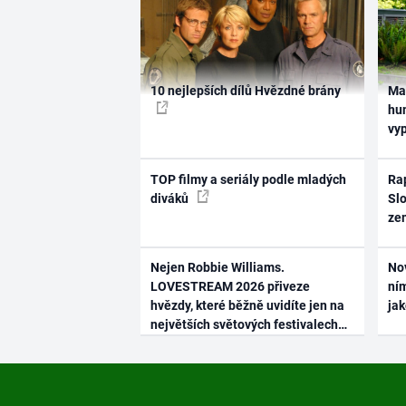
10 nejlepších dílů Hvězdné brány
Ma
hum
vy
TOP filmy a seriály podle mladých
Rap
diváků
Slo
ze
Nejen Robbie Williams.
No
LOVESTREAM 2026 přiveze
ním
hvězdy, které běžně uvidíte jen na
ja
největších světových festivalech