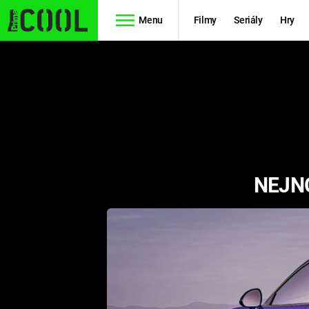
Menu
Filmy
Seriály
Hry
Seriály
Filmy
SIMPSONOVI
STAR WARS
HVĚZDNÁ
AVENGERS
BRÁNA
NEJNO
RYCHLE A
TEORIE
ZBĚSILE 10
VELKÉHO
PREDÁTOR
TŘESKU
FUTURAMA