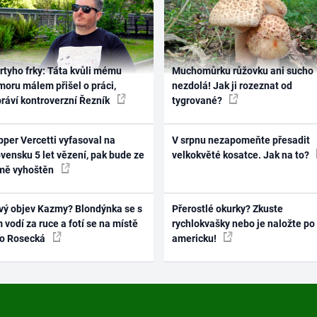
rtyho frky: Táta kvůli mému
Muchomůrku růžovku ani sucho
oru málem přišel o práci,
nezdolá! Jak ji rozeznat od
práví kontroverzní Řezník
tygrované?
per Vercetti vyfasoval na
V srpnu nezapomeňte přesadit
vensku 5 let vězení, pak bude ze
velkokvěté kosatce. Jak na to?
mě vyhoštěn
vý objev Kazmy? Blondýnka se s
Přerostlé okurky? Zkuste
 vodí za ruce a fotí se na místě
rychlokvašky nebo je naložte po
ko Rosecká
americku!