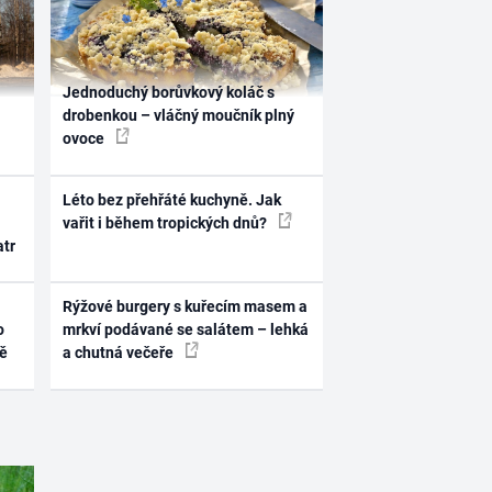
Jednoduchý borůvkový koláč s
drobenkou – vláčný moučník plný
ovoce
Léto bez přehřáté kuchyně. Jak
vařit i během tropických dnů?
atr
Rýžové burgery s kuřecím masem a
o
mrkví podávané se salátem – lehká
ně
a chutná večeře