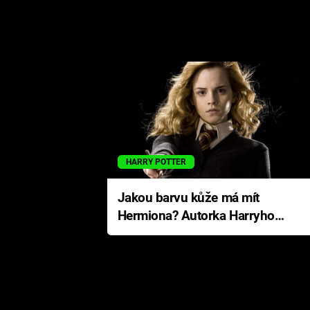
HARRY POTTER
Jakou barvu kůže má mít
Hermiona? Autorka Harryho
Pottera přišla s ráznou
odpovědí