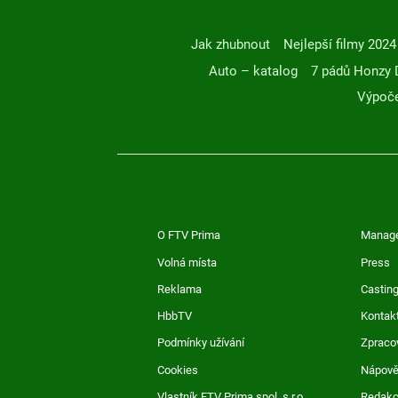
Jak zhubnout
Nejlepší filmy 2024
Auto – katalog
7 pádů Honzy 
Výpoče
O FTV Prima
Manag
Volná místa
Press
Reklama
Casting
HbbTV
Kontak
Podmínky užívání
Zpraco
Cookies
Nápov
Vlastník FTV Prima spol. s r.o.
Redak