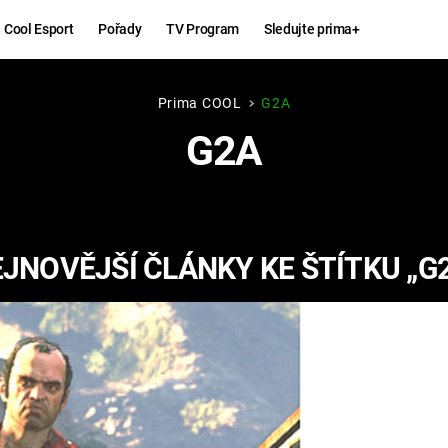
Cool Esport
Pořady
TV Program
Sledujte prima+
Prima COOL
G2A
Hry
Zábava
G2A
MAFIA
ZÁBAVN
GALERI
GTA 6
NEJLEP
JNOVĚJŠÍ ČLÁNKY KE ŠTÍTKU „G
KINGDOM
KOMEDI
COME:
DELIVERANCE
CHUCK
NORRIS
ESPORT
DEADP