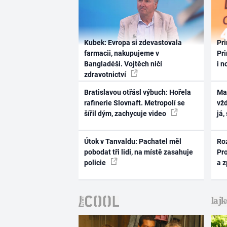
Kubek: Evropa si zdevastovala
Pri
farmacii, nakupujeme v
Pri
Bangladéši. Vojtěch ničí
i n
zdravotnictví
Bratislavou otřásl výbuch: Hořela
Ma
rafinerie Slovnaft. Metropolí se
vž
šířil dým, zachycuje video
já,
Útok v Tanvaldu: Pachatel měl
Ro
pobodat tři lidi, na místě zasahuje
Pr
policie
a 