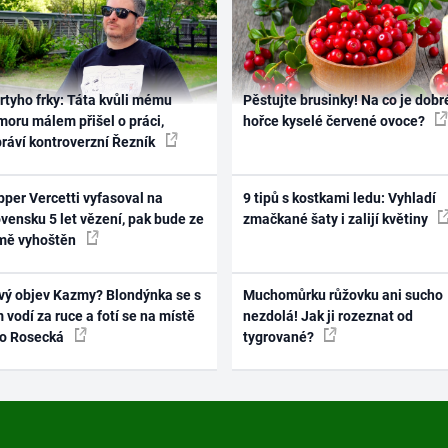
rtyho frky: Táta kvůli mému
Pěstujte brusinky! Na co je dobr
oru málem přišel o práci,
hořce kyselé červené ovoce?
práví kontroverzní Řezník
per Vercetti vyfasoval na
9 tipů s kostkami ledu: Vyhladí
vensku 5 let vězení, pak bude ze
zmačkané šaty i zalijí květiny
mě vyhoštěn
vý objev Kazmy? Blondýnka se s
Muchomůrku růžovku ani sucho
 vodí za ruce a fotí se na místě
nezdolá! Jak ji rozeznat od
ko Rosecká
tygrované?