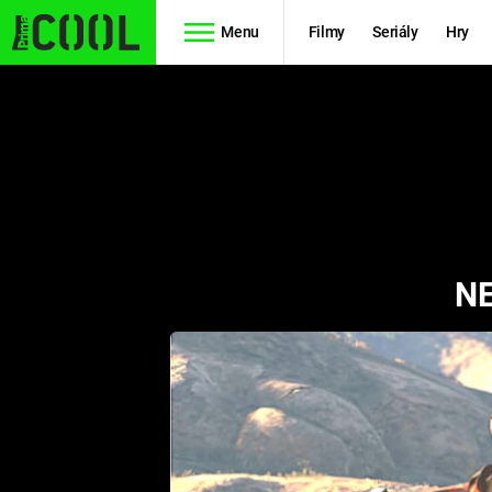
Menu
Filmy
Seriály
Hry
Seriály
Filmy
SIMPSONOVI
STAR WARS
HVĚZDNÁ
AVENGERS
BRÁNA
NE
RYCHLE A
TEORIE
ZBĚSILE 10
VELKÉHO
PREDÁTOR
TŘESKU
FUTURAMA