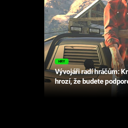
HRY
Vývojáři radí hráčům: Kr
hrozí, že budete podpor