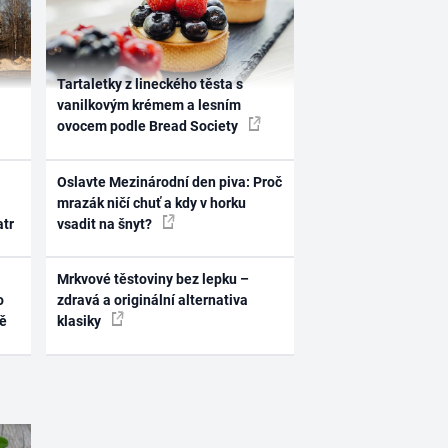
Tartaletky z lineckého těsta s
vanilkovým krémem a lesním
ovocem podle Bread Society
Oslavte Mezinárodní den piva: Proč
mrazák ničí chuť a kdy v horku
atr
vsadit na šnyt?
Mrkvové těstoviny bez lepku –
o
zdravá a originální alternativa
ně
klasiky