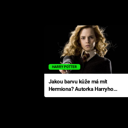
HARRY POTTER
Jakou barvu kůže má mít
Hermiona? Autorka Harryho
Pottera přišla s ráznou
odpovědí