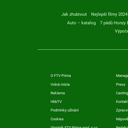
Jak zhubnout
Nejlepší filmy 2024
Auto – katalog
7 pádů Honzy 
Výpoče
O FTV Prima
Manag
Volná místa
Press
Reklama
Casting
HbbTV
Kontak
Podmínky užívání
Zpraco
Cookies
Nápov
Vlastník FTV Prima spol. s r.o.
Redak