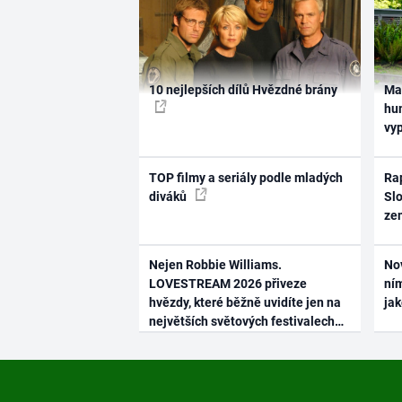
10 nejlepších dílů Hvězdné brány
Ma
hum
vy
TOP filmy a seriály podle mladých
Rap
diváků
Slo
ze
Nejen Robbie Williams.
No
LOVESTREAM 2026 přiveze
ním
hvězdy, které běžně uvidíte jen na
ja
největších světových festivalech