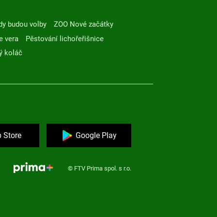
dy budou volby
ZOO Nové začátky
e vera
Pěstování lichořeřišnice
ý koláč
 Store
Google Play
© FTV Prima spol. s r.o.