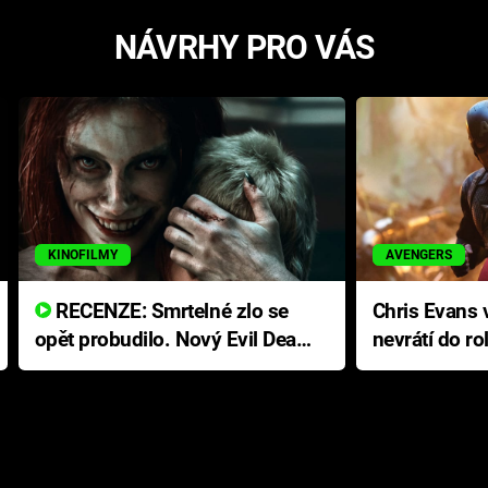
NÁVRHY PRO VÁS
KINOFILMY
AVENGERS
RECENZE: Smrtelné zlo se
Chris Evans v
opět probudilo. Nový Evil Dead
nevrátí do ro
přichází s neodolatelnou
Ameriky
hororovou nabídkou