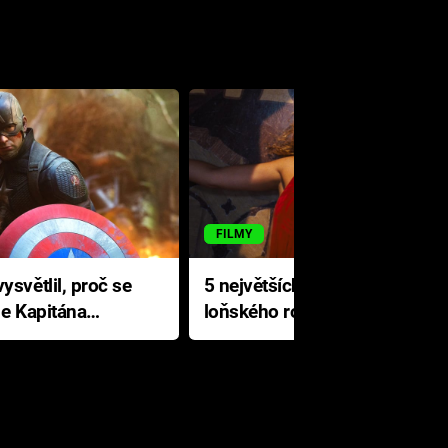
FILMY
ysvětlil, proč se
5 největších propadáků
le Kapitána
loňského roku: Disney na
jediné katastrofě prodělal 200
milionů dolarů