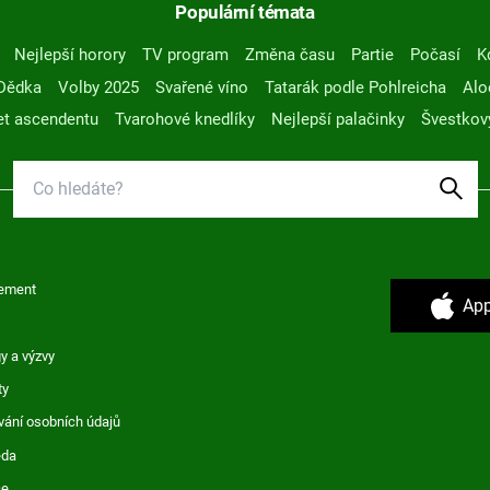
Populární témata
Nejlepší horory
TV program
Změna času
Partie
Počasí
K
Dědka
Volby 2025
Svařené víno
Tatarák podle Pohlreicha
Alo
t ascendentu
Tvarohové knedlíky
Nejlepší palačinky
Švestkov
ement
App
y a výzvy
ty
vání osobních údajů
ěda
ce