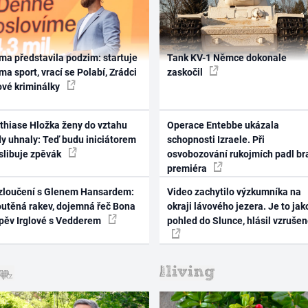
ma představila podzim: startuje
Tank KV-1 Němce dokonale
ma sport, vrací se Polabí, Zrádci
zaskočil
ové kriminálky
thiase Hložka ženy do vztahu
Operace Entebbe ukázala
dy uhnaly: Teď budu iniciátorem
schopnosti Izraele. Při
 slibuje zpěvák
osvobozování rukojmích padl br
premiéra
zloučení s Glenem Hansardem:
Video zachytilo výzkumníka na
outěná rakev, dojemná řeč Bona
okraji lávového jezera. Je to jak
zpěv Irglové s Vedderem
pohled do Slunce, hlásil vzruše