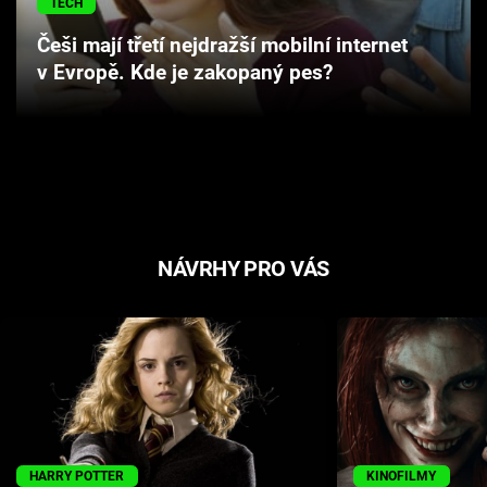
TECH
Cool Esport
Češi mají třetí nejdražší mobilní internet
v Evropě. Kde je zakopaný pes?
Pořady
TV Program
Sledujte prima+
Přihlášení
NÁVRHY PRO VÁS
Sledujte nás
HARRY POTTER
KINOFILMY