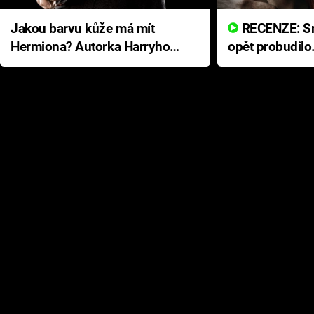
Jakou barvu kůže má mít
RECENZE: Smrtelné zlo se
Hermiona? Autorka Harryho
opět probudilo
Pottera přišla s ráznou
přichází s neo
odpovědí
hororovou nab