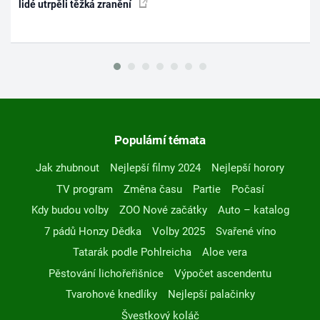
lidé utrpěli těžká zranění
Populární témata
Jak zhubnout
Nejlepší filmy 2024
Nejlepší horory
TV program
Změna času
Partie
Počasí
Kdy budou volby
ZOO Nové začátky
Auto – katalog
7 pádů Honzy Dědka
Volby 2025
Svařené víno
Tatarák podle Pohlreicha
Aloe vera
Pěstování lichořeřišnice
Výpočet ascendentu
Tvarohové knedlíky
Nejlepší palačinky
Švestkový koláč