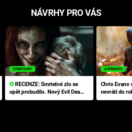
NÁVRHY PRO VÁS
KINOFILMY
AVENGERS
RECENZE: Smrtelné zlo se
Chris Evans v
opět probudilo. Nový Evil Dead
nevrátí do ro
přichází s neodolatelnou
Ameriky
hororovou nabídkou