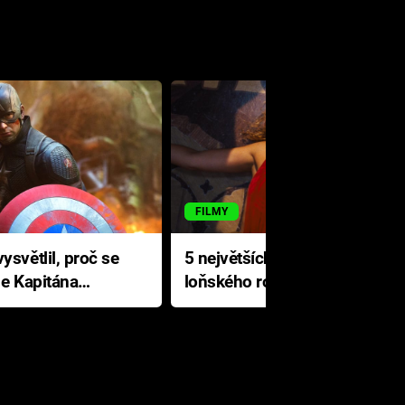
FILMY
ysvětlil, proč se
5 největších propadáků
le Kapitána
loňského roku: Disney na
jediné katastrofě prodělal 200
milionů dolarů