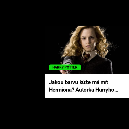
HARRY POTTER
Jakou barvu kůže má mít
Hermiona? Autorka Harryho
Pottera přišla s ráznou
odpovědí