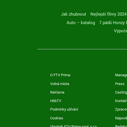
Jak zhubnout
Nejlepší filmy 2024
Auto – katalog
7 pádů Honzy 
Výpoče
O FTV Prima
Manag
Volná místa
Press
Reklama
Casting
HbbTV
Kontak
Podmínky užívání
Zpraco
Cookies
Nápov
Vlastník FTV Prima spol. s r.o.
Redak