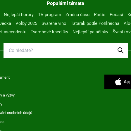
Populární témata
Nejlepší horory
TV program
Změna času
Partie
Počasí
K
Dědka
Volby 2025
Svařené víno
Tatarák podle Pohlreicha
Alo
t ascendentu
Tvarohové knedlíky
Nejlepší palačinky
Švestkov
ement
App
y a výzvy
ty
vání osobních údajů
ěda
ce