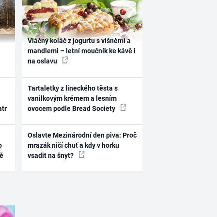
Vláčný koláč z jogurtu s višněmi a
mandlemi – letní moučník ke kávě i
na oslavu
Tartaletky z lineckého těsta s
vanilkovým krémem a lesním
atr
ovocem podle Bread Society
Oslavte Mezinárodní den piva: Proč
o
mrazák ničí chuť a kdy v horku
ně
vsadit na šnyt?