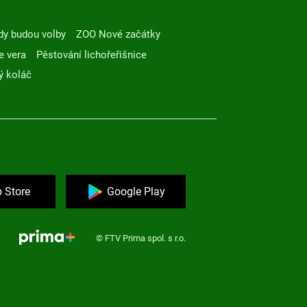
dy budou volby
ZOO Nové začátky
e vera
Pěstování lichořeřišnice
ý koláč
 Store
Google Play
© FTV Prima spol. s r.o.