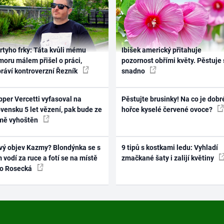
rtyho frky: Táta kvůli mému
Ibišek americký přitahuje
oru málem přišel o práci,
pozornost obřími květy. Pěstuje 
práví kontroverzní Řezník
snadno
per Vercetti vyfasoval na
Pěstujte brusinky! Na co je dobr
vensku 5 let vězení, pak bude ze
hořce kyselé červené ovoce?
mě vyhoštěn
vý objev Kazmy? Blondýnka se s
9 tipů s kostkami ledu: Vyhladí
 vodí za ruce a fotí se na místě
zmačkané šaty i zalijí květiny
ko Rosecká