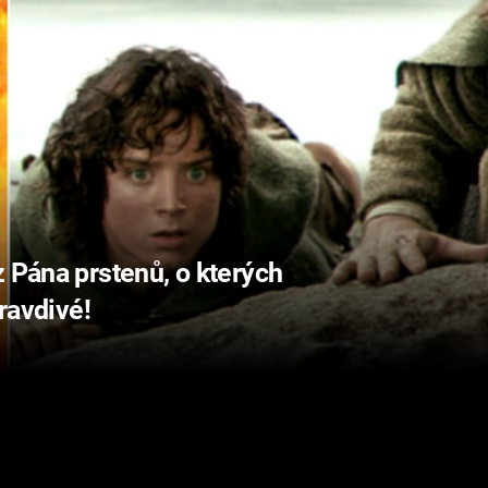
z Pána prstenů, o kterých
pravdivé!