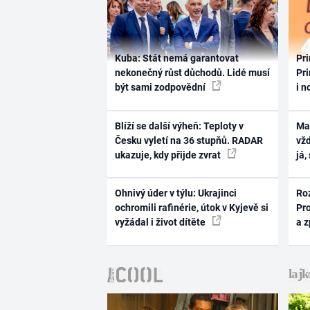
Kuba: Stát nemá garantovat
Pri
nekonečný růst důchodů. Lidé musí
Pri
být sami zodpovědní
i n
Blíží se další výheň: Teploty v
Ma
Česku vyletí na 36 stupňů. RADAR
vž
ukazuje, kdy přijde zvrat
já,
Ohnivý úder v týlu: Ukrajinci
Ro
ochromili rafinérie, útok v Kyjevě si
Pr
vyžádal i život dítěte
a 