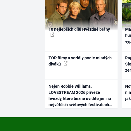
10 nejlepších dílů Hvězdné brány
Ma
hum
vy
TOP filmy a seriály podle mladých
Rap
diváků
Slo
ze
Nejen Robbie Williams.
No
LOVESTREAM 2026 přiveze
ním
hvězdy, které běžně uvidíte jen na
ja
největších světových festivalech