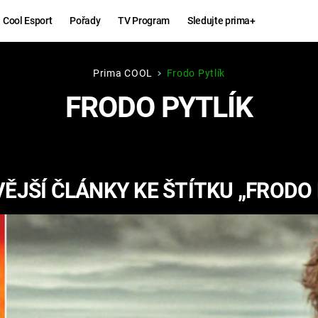
Cool Esport
Pořady
TV Program
Sledujte prima+
Prima COOL
Frodo Pytlík
Hry
Zábava
FRODO PYTLÍK
MAFIA
ZÁBAVN
GALERI
GTA 6
NEJLEP
ĚJŠÍ ČLÁNKY KE ŠTÍTKU „FRODO 
KINGDOM
KOMEDI
COME:
DELIVERANCE
CHUCK
NORRIS
ESPORT
DEADP