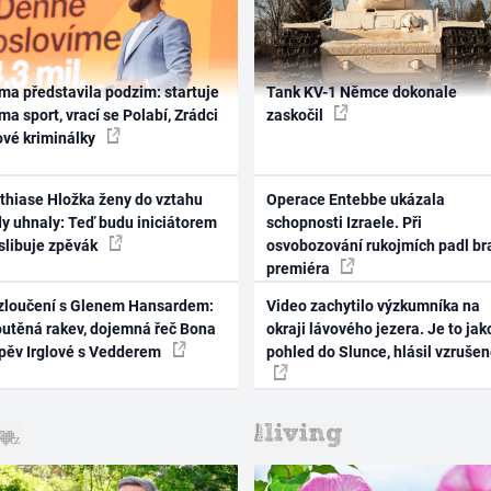
ma představila podzim: startuje
Tank KV-1 Němce dokonale
ma sport, vrací se Polabí, Zrádci
zaskočil
ové kriminálky
thiase Hložka ženy do vztahu
Operace Entebbe ukázala
dy uhnaly: Teď budu iniciátorem
schopnosti Izraele. Při
 slibuje zpěvák
osvobozování rukojmích padl br
premiéra
zloučení s Glenem Hansardem:
Video zachytilo výzkumníka na
outěná rakev, dojemná řeč Bona
okraji lávového jezera. Je to jak
zpěv Irglové s Vedderem
pohled do Slunce, hlásil vzruše