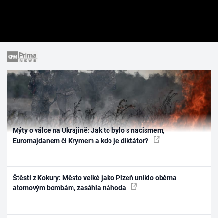
Mýty o válce na Ukrajině: Jak to bylo s nacismem,
Euromajdanem či Krymem a kdo je diktátor?
Štěstí z Kokury: Město velké jako Plzeň uniklo oběma
atomovým bombám, zasáhla náhoda