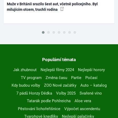
Muže v Británii srazilo šest aut, včetně policejního. Byl
milujícím otcem, truchlí rodina
Populární témata
Jak zhubnout
Nejlepší filmy 2024
Nejlepší horory
TV program
Změna času
Partie
Počasí
Kdy budou volby
ZOO Nové začátky
Auto – katalog
7 pádů Honzy Dědka
Volby 2025
Svařené víno
Tatarák podle Pohlreicha
Aloe vera
Pěstování lichořeřišnice
Výpočet ascendentu
Tvarohové knedlíky
Nejlepší palačinky