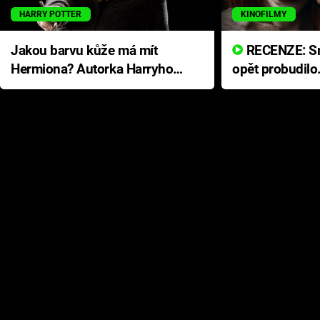
HARRY POTTER
KINOFILMY
Jakou barvu kůže má mít
RECENZE: Smrtelné zlo se
Hermiona? Autorka Harryho
opět probudilo
Pottera přišla s ráznou
přichází s neo
odpovědí
hororovou nab