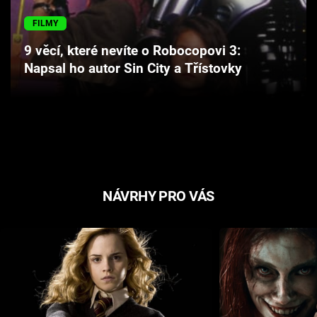
Cool Esport
FILMY
Pořady
9 věcí, které nevíte o Robocopovi 3:
Napsal ho autor Sin City a Třístovky
TV Program
Sledujte prima+
Přihlášení
NÁVRHY PRO VÁS
Sledujte nás