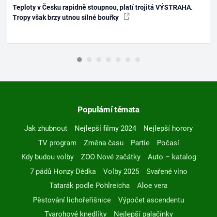
Teploty v Česku rapidně stoupnou, platí trojitá VÝSTRAHA.
Tropy však brzy utnou silné bouřky
Populární témata
Jak zhubnout
Nejlepší filmy 2024
Nejlepší horory
TV program
Změna času
Partie
Počasí
Kdy budou volby
ZOO Nové začátky
Auto – katalog
7 pádů Honzy Dědka
Volby 2025
Svařené víno
Tatarák podle Pohlreicha
Aloe vera
Pěstování lichořeřišnice
Výpočet ascendentu
Tvarohové knedlíky
Nejlepší palačinky