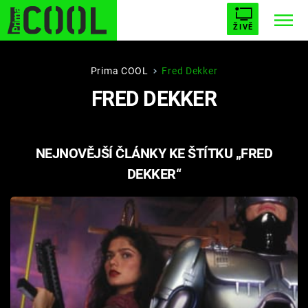
ŽIVĚ
STARHOUSE
BUFFY, PŘEMOŽITELKA UPÍRŮ
Trendy:
Prima COOL
Fred Dekker
FRED DEKKER
ESCAPE
PLNEJ KOTEL
AVENGERS 5
NEJNOVĚJŠÍ ČLÁNKY KE ŠTÍTKU „FRED
DEKKER“
Témata
Filmy
Seriály
Hry