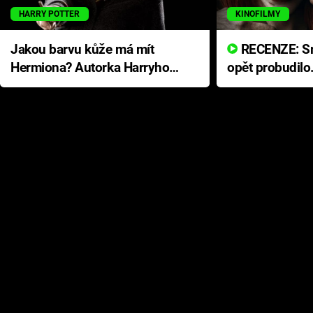
HARRY POTTER
KINOFILMY
Jakou barvu kůže má mít
RECENZE: Smrtelné zlo se
Hermiona? Autorka Harryho
opět probudilo
Pottera přišla s ráznou
přichází s neo
odpovědí
hororovou nab