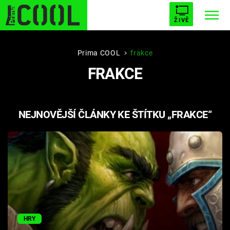
ŽIVĚ
STARHOUSE
BUFFY, PŘEMOŽITELKA UPÍRŮ
Trendy:
Prima COOL
frakce
FRAKCE
ESCAPE
PLNEJ KOTEL
AVENGERS 5
NEJNOVĚJŠÍ ČLÁNKY KE ŠTÍTKU „FRAKCE“
Témata
Filmy
Seriály
Hry
HRY