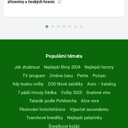
zříceniny u českých hranic
Populární témata
Jak zhubnout
Nejlepší filmy 2024
Nejlepší horory
TV program
Změna času
Partie
Počasí
Kdy budou volby
ZOO Nové začátky
Auto – katalog
7 pádů Honzy Dědka
Volby 2025
Svařené víno
Tatarák podle Pohlreicha
Aloe vera
Pěstování lichořeřišnice
Výpočet ascendentu
Tvarohové knedlíky
Nejlepší palačinky
Švestkový koláč