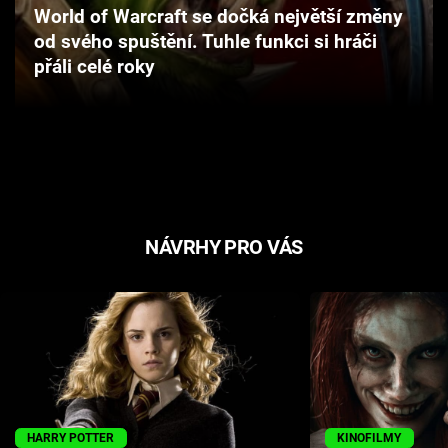
World of Warcraft se dočká největší změny
Cool Esport
od svého spuštění. Tuhle funkci si hráči
přáli celé roky
Pořady
TV Program
Sledujte prima+
Přihlášení
NÁVRHY PRO VÁS
Sledujte nás
HARRY POTTER
KINOFILMY