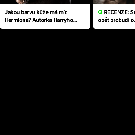
Jakou barvu kůže má mít
RECENZE: Smrtelné zlo se
Hermiona? Autorka Harryho
opět probudilo
Pottera přišla s ráznou
přichází s neo
odpovědí
hororovou nab