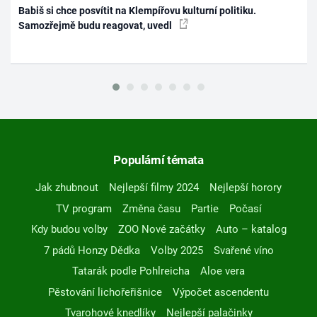
Babiš si chce posvítit na Klempířovu kulturní politiku.
Samozřejmě budu reagovat, uvedl
Populární témata
Jak zhubnout
Nejlepší filmy 2024
Nejlepší horory
TV program
Změna času
Partie
Počasí
Kdy budou volby
ZOO Nové začátky
Auto – katalog
7 pádů Honzy Dědka
Volby 2025
Svařené víno
Tatarák podle Pohlreicha
Aloe vera
Pěstování lichořeřišnice
Výpočet ascendentu
Tvarohové knedlíky
Nejlepší palačinky