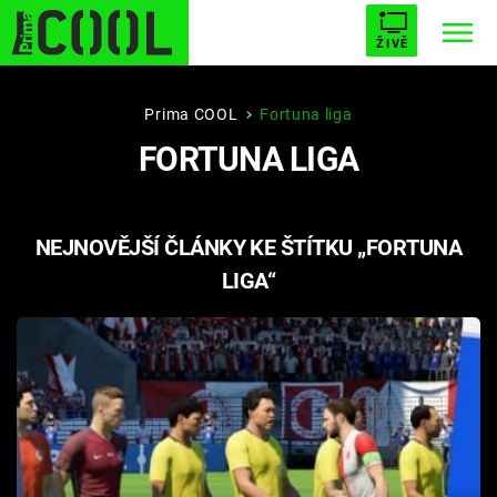
ŽIVĚ
STARHOUSE
BUFFY, PŘEMOŽITELKA UPÍRŮ
Trendy:
Prima COOL
Fortuna liga
FORTUNA LIGA
ESCAPE
PLNEJ KOTEL
AVENGERS 5
NEJNOVĚJŠÍ ČLÁNKY KE ŠTÍTKU „FORTUNA
LIGA“
Témata
Filmy
Seriály
Hry