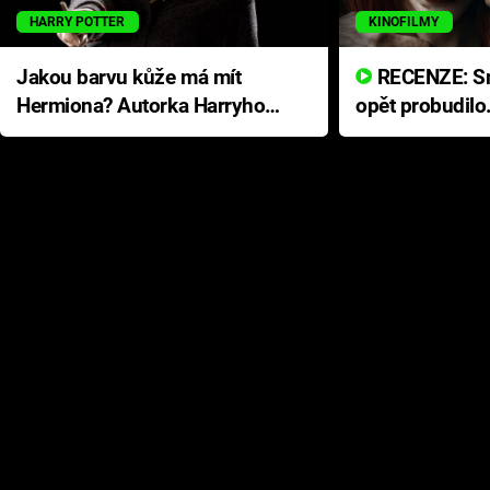
HARRY POTTER
KINOFILMY
Jakou barvu kůže má mít
RECENZE: Smrtelné zlo se
Hermiona? Autorka Harryho
opět probudilo
Pottera přišla s ráznou
přichází s neo
odpovědí
hororovou nab