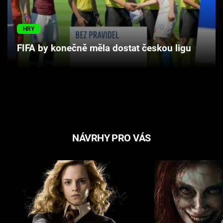
Cool Esport
HRY
Pořady
FIFA by konečně měla dostat českou ligu
TV Program
Sledujte prima+
Přihlášení
NÁVRHY PRO VÁS
Sledujte nás