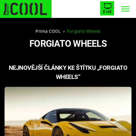
ŽIVĚ
STARHOUSE
BUFFY, PŘEMOŽITELKA UPÍRŮ
Trendy:
Prima COOL
Forgiato Wheels
FORGIATO WHEELS
ESCAPE
PLNEJ KOTEL
AVENGERS 5
NEJNOVĚJŠÍ ČLÁNKY KE ŠTÍTKU „FORGIATO
WHEELS“
Témata
Filmy
Seriály
Hry