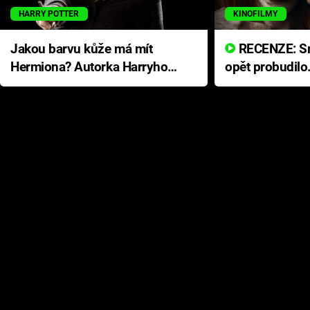
HARRY POTTER
KINOFILMY
Jakou barvu kůže má mít
RECENZE: Smrtelné zlo se
Hermiona? Autorka Harryho
opět probudilo
Pottera přišla s ráznou
přichází s neo
odpovědí
hororovou nab