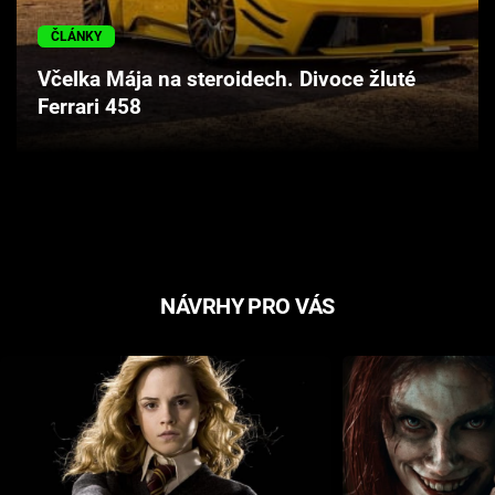
Cool Esport
ČLÁNKY
Pořady
Včelka Mája na steroidech. Divoce žluté
Ferrari 458
TV Program
Sledujte prima+
Přihlášení
NÁVRHY PRO VÁS
Sledujte nás