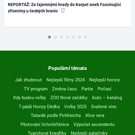
REPORTÁŽ: Za tajemnými hrady do Karpat aneb Fascinující
zříceniny u českých hranic
Populární témata
Jak zhubnout
Nejlepší filmy 2024
Nejlepší horory
TV program
Změna času
Partie
Počasí
Kdy budou volby
ZOO Nové začátky
Auto – katalog
7 pádů Honzy Dědka
Volby 2025
Svařené víno
Tatarák podle Pohlreicha
Aloe vera
Pěstování lichořeřišnice
Výpočet ascendentu
Tvarohové knedlíky
Nejlepší palačinky