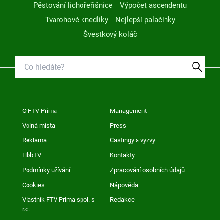
Pěstování lichořeřišnice
Výpočet ascendentu
Tvarohové knedlíky
Nejlepší palačinky
Švestkový koláč
O FTV Prima
Management
Volná místa
Press
Reklama
Castingy a výzvy
HbbTV
Kontakty
Podmínky užívání
Zpracování osobních údajů
Cookies
Nápověda
Vlastník FTV Prima spol. s
Redakce
r.o.