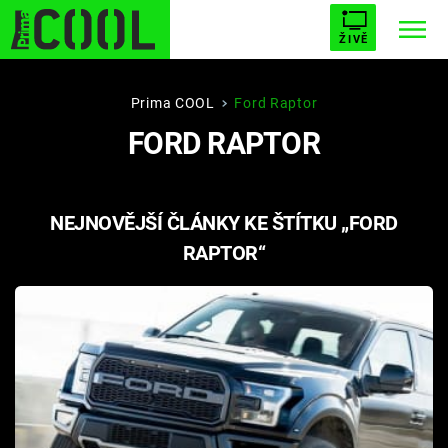
ŽIVĚ
STARHOUSE
BUFFY, PŘEMOŽITELKA UPÍRŮ
Trendy:
Prima COOL
Ford Raptor
FORD RAPTOR
ESCAPE
PLNEJ KOTEL
AVENGERS 5
NEJNOVĚJŠÍ ČLÁNKY KE ŠTÍTKU „FORD
RAPTOR“
Témata
Filmy
Seriály
Hry