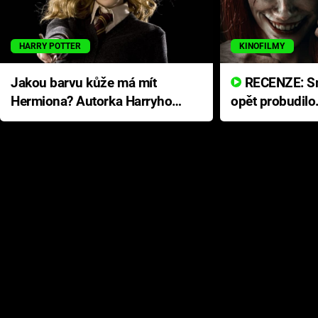
HARRY POTTER
KINOFILMY
Jakou barvu kůže má mít
RECENZE: Smrtelné zlo se
Hermiona? Autorka Harryho
opět probudilo
Pottera přišla s ráznou
přichází s neo
odpovědí
hororovou nab