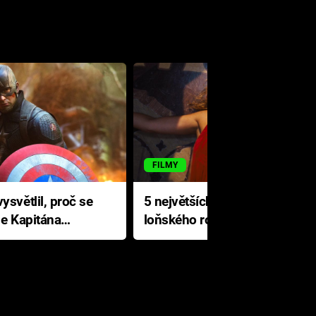
FILMY
ysvětlil, proč se
5 největších propadáků
le Kapitána
loňského roku: Disney na
jediné katastrofě prodělal 200
milionů dolarů