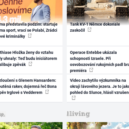
ma představila podzim: startuje
Tank KV-1 Němce dokonale
ma sport, vrací se Polabí, Zrádci
zaskočil
ové kriminálky
thiase Hložka ženy do vztahu
Operace Entebbe ukázala
dy uhnaly: Teď budu iniciátorem
schopnosti Izraele. Při
 slibuje zpěvák
osvobozování rukojmích padl br
premiéra
zloučení s Glenem Hansardem:
Video zachytilo výzkumníka na
outěná rakev, dojemná řeč Bona
okraji lávového jezera. Je to jak
zpěv Irglové s Vedderem
pohled do Slunce, hlásil vzruše