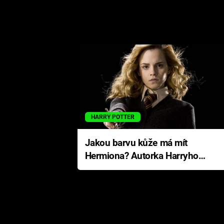
HARRY POTTER
Jakou barvu kůže má mít
Hermiona? Autorka Harryho
Pottera přišla s ráznou
odpovědí