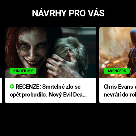
NÁVRHY PRO VÁS
KINOFILMY
AVENGERS
RECENZE: Smrtelné zlo se
Chris Evans v
opět probudilo. Nový Evil Dead
nevrátí do ro
přichází s neodolatelnou
Ameriky
hororovou nabídkou