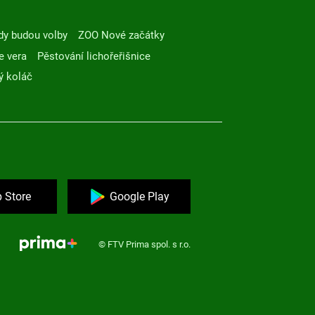
dy budou volby
ZOO Nové začátky
e vera
Pěstování lichořeřišnice
ý koláč
 Store
Google Play
© FTV Prima spol. s r.o.