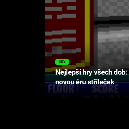
HRY
Nejlepší hry všech dob:
novou éru stříleček