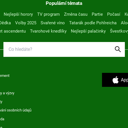
Populární témata
Nejlepší horory
TV program
Změna času
Partie
Počasí
K
Dědka
Volby 2025
Svařené víno
Tatarák podle Pohlreicha
Alo
t ascendentu
Tvarohové knedlíky
Nejlepší palačinky
Švestkov
ement
App
y a výzvy
ty
vání osobních údajů
ěda
ce