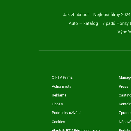
Jak zhubnout
Nejlepší filmy 2024
Auto – katalog
7 pádů Honzy 
Výpoče
O FTV Prima
Manag
Volná místa
Press
Reklama
Casting
HbbTV
Kontak
Podmínky užívání
Zpraco
Cookies
Nápov
Vlastník FTV Prima spol. s r.o.
Redak