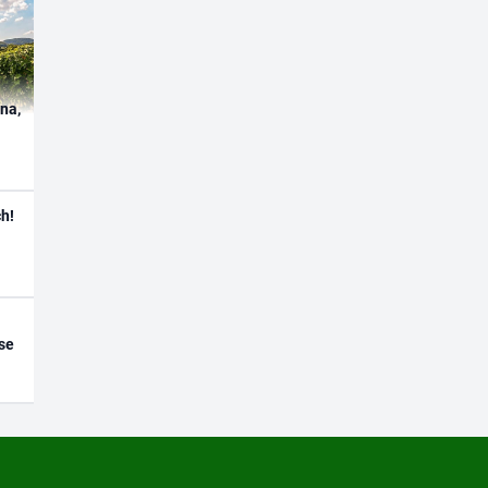
ína,
h!
se