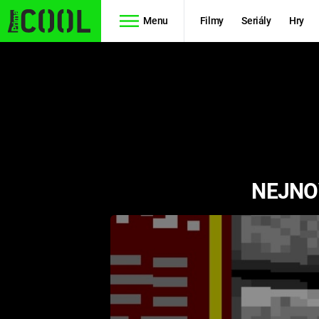
Menu
Filmy
Seriály
Hry
Seriály
Filmy
SIMPSONOVI
STAR WARS
HVĚZDNÁ
AVENGERS
BRÁNA
NEJNOV
RYCHLE A
TEORIE
ZBĚSILE 10
VELKÉHO
PREDÁTOR
TŘESKU
FUTURAMA