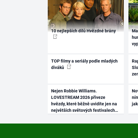
10 nejlepších dílů Hvězdné brány
Ma
hum
vy
TOP filmy a seriály podle mladých
Rap
diváků
Slo
ze
Nejen Robbie Williams.
No
LOVESTREAM 2026 přiveze
ním
hvězdy, které běžně uvidíte jen na
ja
největších světových festivalech