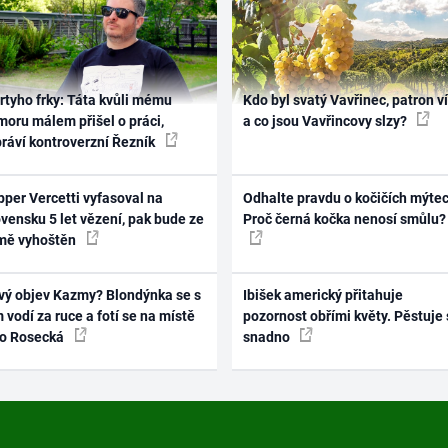
rtyho frky: Táta kvůli mému
Kdo byl svatý Vavřinec, patron v
oru málem přišel o práci,
a co jsou Vavřincovy slzy?
práví kontroverzní Řezník
per Vercetti vyfasoval na
Odhalte pravdu o kočičích mýtec
vensku 5 let vězení, pak bude ze
Proč černá kočka nenosí smůlu?
mě vyhoštěn
vý objev Kazmy? Blondýnka se s
Ibišek americký přitahuje
 vodí za ruce a fotí se na místě
pozornost obřími květy. Pěstuje 
ko Rosecká
snadno