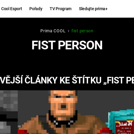
Cool Esport
Pořady
TV Program
Sledujte prima+
Prima COOL
fist person
Hry
Zábava
FIST PERSON
MAFIA
ZÁBAVN
GALERI
GTA 6
NEJLEP
ĚJŠÍ ČLÁNKY KE ŠTÍTKU „FIST 
KINGDOM
KOMEDI
COME:
DELIVERANCE
CHUCK
NORRIS
ESPORT
DEADP