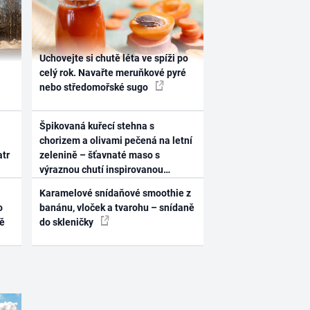
Uchovejte si chutě léta ve spíži po
celý rok. Navařte meruňkové pyré
nebo středomořské sugo
Špikovaná kuřecí stehna s
chorizem a olivami pečená na letní
atr
zelenině – šťavnaté maso s
výraznou chutí inspirovanou
Španělskem
Karamelové snídaňové smoothie z
o
banánu, vloček a tvarohu – snídaně
ně
do skleničky