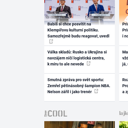
Babiš si chce posvítit na
Pri
Klempířovu kulturní politiku.
Pri
Samozřejmě budu reagovat, uvedl
i n
Válka skladů: Rusko a Ukrajina si
Ma
navzájem ničí logistická centra,
vž
k míru to ale nevede
já,
Smutná zpráva pro svět sportu:
Ro
Zemřel pětinásobný šampion NBA.
Pr
Nelson zářil i jako trenér
a 