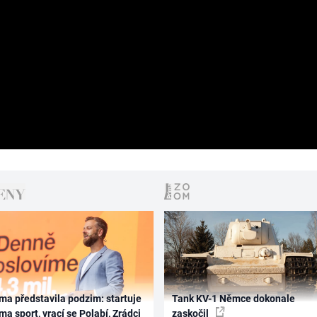
ma představila podzim: startuje
Tank KV-1 Němce dokonale
ma sport, vrací se Polabí, Zrádci
zaskočil