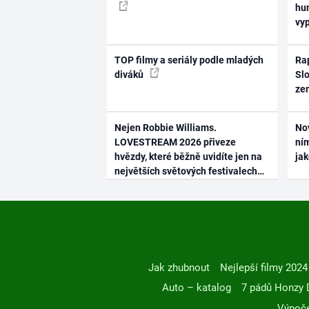
hum
vy
TOP filmy a seriály podle mladých
Rap
diváků
Slo
ze
Nejen Robbie Williams.
No
LOVESTREAM 2026 přiveze
ním
hvězdy, které běžně uvidíte jen na
ja
největších světových festivalech
Jak zhubnout
Nejlepší filmy 2024
Auto – katalog
7 pádů Honzy 
Výpoče