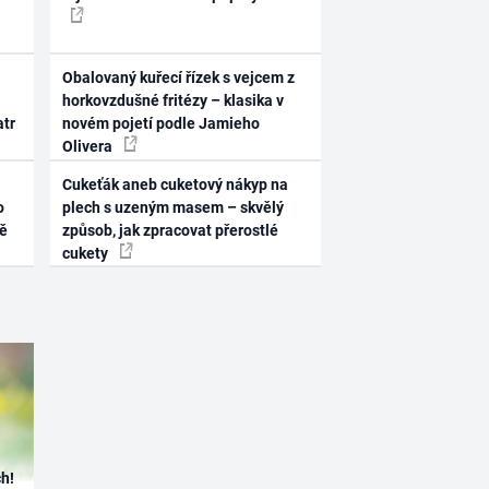
Obalovaný kuřecí řízek s vejcem z
horkovzdušné fritézy – klasika v
atr
novém pojetí podle Jamieho
Olivera
Cukeťák aneb cuketový nákyp na
o
plech s uzeným masem – skvělý
ně
způsob, jak zpracovat přerostlé
cukety
h!