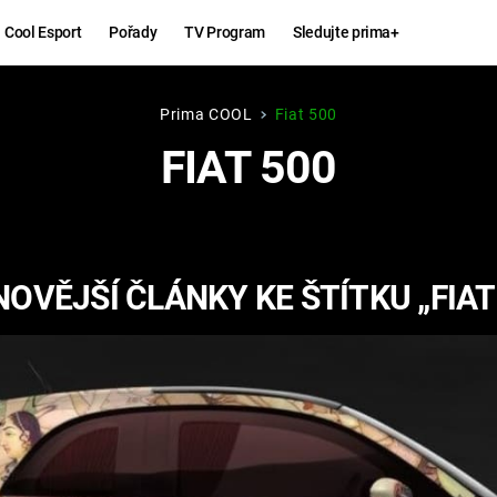
Cool Esport
Pořady
TV Program
Sledujte prima+
Prima COOL
Fiat 500
Hry
Zábava
FIAT 500
MAFIA
ZÁBAVN
GALERI
GTA 6
NEJLEP
OVĚJŠÍ ČLÁNKY KE ŠTÍTKU „FIAT
KINGDOM
KOMEDI
COME:
DELIVERANCE
CHUCK
NORRIS
ESPORT
DEADP