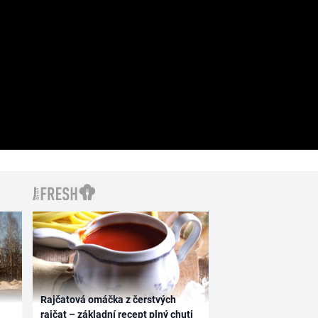
Rajčatová omáčka z čerstvých
rajčat – základní recept plný chuti