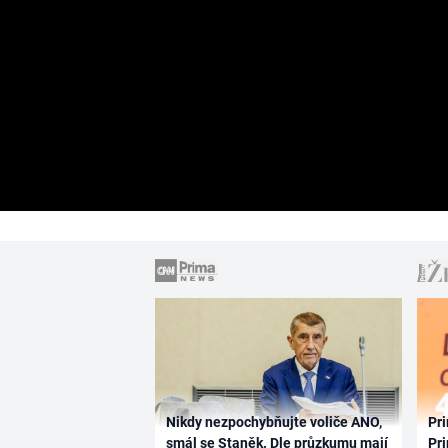
Nikdy nezpochybňujte voliče ANO,
Pri
smál se Staněk. Dle průzkumu mají
Pri