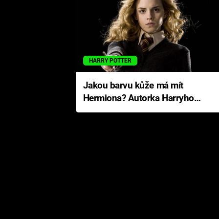
HARRY POTTER
Jakou barvu kůže má mít
Hermiona? Autorka Harryho
Pottera přišla s ráznou
odpovědí