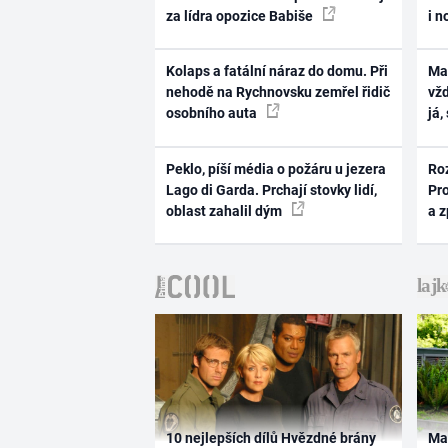
za lídra opozice Babiše
i n
Kolaps a fatální náraz do domu. Při
Ma
nehodě na Rychnovsku zemřel řidič
vž
osobního auta
já,
Peklo, píší média o požáru u jezera
Ro
Lago di Garda. Prchají stovky lidí,
Pr
oblast zahalil dým
a 
10 nejlepších dílů Hvězdné brány
Ma