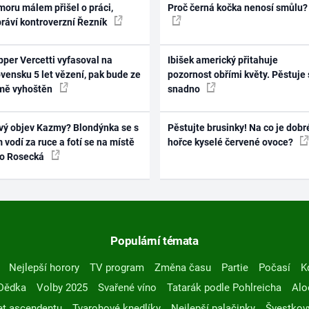
oru málem přišel o práci,
Proč černá kočka nenosí smůlu?
práví kontroverzní Řezník
per Vercetti vyfasoval na
Ibišek americký přitahuje
vensku 5 let vězení, pak bude ze
pozornost obřími květy. Pěstuje 
mě vyhoštěn
snadno
vý objev Kazmy? Blondýnka se s
Pěstujte brusinky! Na co je dobr
 vodí za ruce a fotí se na místě
hořce kyselé červené ovoce?
ko Rosecká
Populární témata
Nejlepší horory
TV program
Změna času
Partie
Počasí
K
Dědka
Volby 2025
Svařené víno
Tatarák podle Pohlreicha
Alo
t ascendentu
Tvarohové knedlíky
Nejlepší palačinky
Švestkov