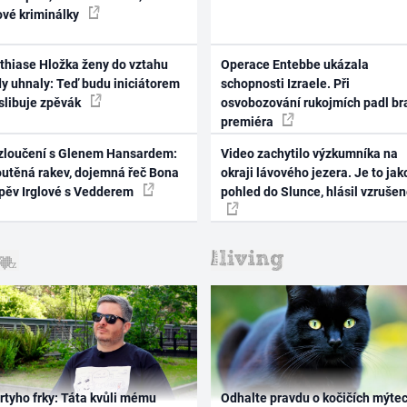
ové kriminálky
thiase Hložka ženy do vztahu
Operace Entebbe ukázala
dy uhnaly: Teď budu iniciátorem
schopnosti Izraele. Při
 slibuje zpěvák
osvobozování rukojmích padl br
premiéra
zloučení s Glenem Hansardem:
Video zachytilo výzkumníka na
outěná rakev, dojemná řeč Bona
okraji lávového jezera. Je to jak
zpěv Irglové s Vedderem
pohled do Slunce, hlásil vzruše
rtyho frky: Táta kvůli mému
Odhalte pravdu o kočičích mýtec