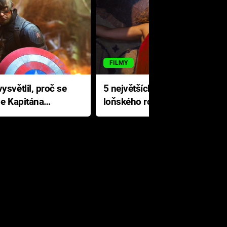
FILMY
ysvětlil, proč se
5 největších propadáků
le Kapitána
loňského roku: Disney na
jediné katastrofě prodělal 200
milionů dolarů