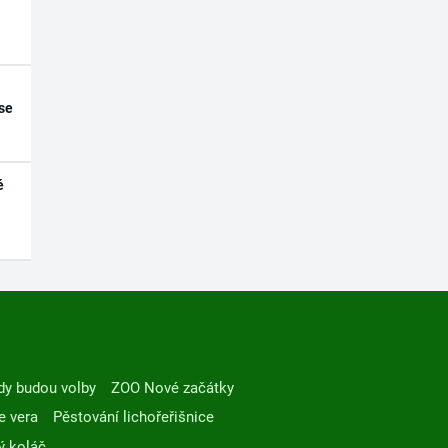
se
é
dy budou volby
ZOO Nové začátky
e vera
Pěstování lichořeřišnice
ý koláč