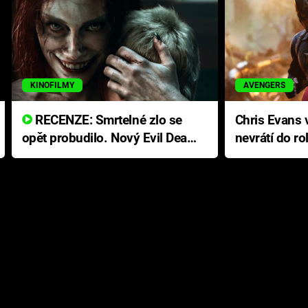
KINOFILMY
AVENGERS
RECENZE: Smrtelné zlo se
Chris Evans v
opět probudilo. Nový Evil Dead
nevrátí do ro
přichází s neodolatelnou
Ameriky
hororovou nabídkou