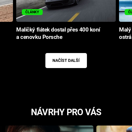
ČLÁNKY
Č
Maličký fiátek dostal přes 400 koní
Malý 
a cenovku Porsche
ostrá
NAČÍST DALŠÍ
NÁVRHY PRO VÁS