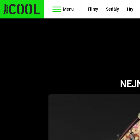
Menu
Filmy
Seriály
Hry
Seriály
Filmy
SIMPSONOVI
STAR WARS
HVĚZDNÁ
AVENGERS
BRÁNA
NEJN
RYCHLE A
TEORIE
ZBĚSILE 10
VELKÉHO
PREDÁTOR
TŘESKU
FUTURAMA