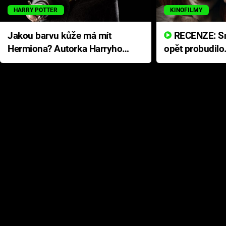
HARRY POTTER
KINOFILMY
Jakou barvu kůže má mít
RECENZE: Smrtelné zlo se
Hermiona? Autorka Harryho
opět probudilo
Pottera přišla s ráznou
přichází s neo
odpovědí
hororovou nab