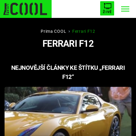
ŽIVĚ
STARHOUSE
BUFFY, PŘEMOŽITELKA UPÍRŮ
Trendy:
Prima COOL
Ferrari F12
FERRARI F12
ESCAPE
PLNEJ KOTEL
AVENGERS 5
NEJNOVĚJŠÍ ČLÁNKY KE ŠTÍTKU „FERRARI
F12“
Témata
Filmy
Seriály
Hry