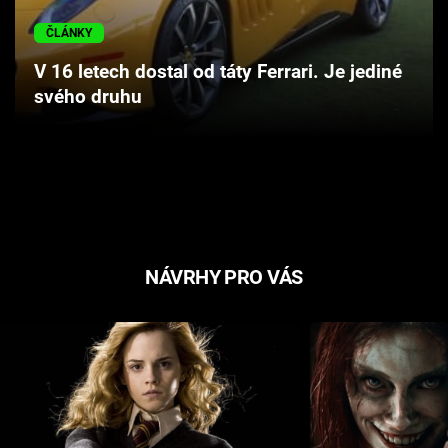
Cool Esport
ČLÁNKY
Pořady
V 16 letech dostal od táty Ferrari. Je jediné
svého druhu
TV Program
Sledujte prima+
Přihlášení
NÁVRHY PRO VÁS
Sledujte nás