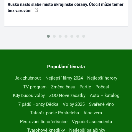
Rusko našlo slabé místo ukrajinské obrany. Útočit může téměř
bez varování
Populární témata
Jak zhubnout
Nejlepší filmy 2024
Nejlepší horory
TV program
Změna času
Partie
Počasí
Kdy budou volby
ZOO Nové začátky
Auto – katalog
7 pádů Honzy Dědka
Volby 2025
Svařené víno
Tatarák podle Pohlreicha
Aloe vera
Pěstování lichořeřišnice
Výpočet ascendentu
Tvarohové knedlíky
Nejlepší palačinky