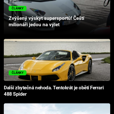
Cool Esport
ČLÁNKY
Pořady
Zvýšený výskyt supersportů! Čeští
milionáři jedou na výlet
TV Program
Sledujte prima+
Přihlášení
ČLÁNKY
Sledujte nás
Další zbytečná nehoda. Tentokrát je obětí Ferrari
488 Spider