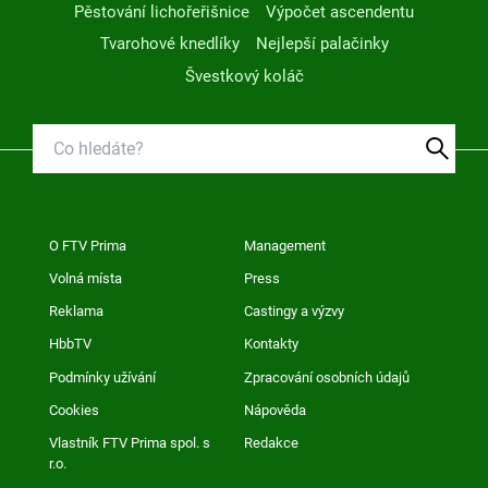
Pěstování lichořeřišnice
Výpočet ascendentu
Tvarohové knedlíky
Nejlepší palačinky
Švestkový koláč
O FTV Prima
Management
Volná místa
Press
Reklama
Castingy a výzvy
HbbTV
Kontakty
Podmínky užívání
Zpracování osobních údajů
Cookies
Nápověda
Vlastník FTV Prima spol. s
Redakce
r.o.