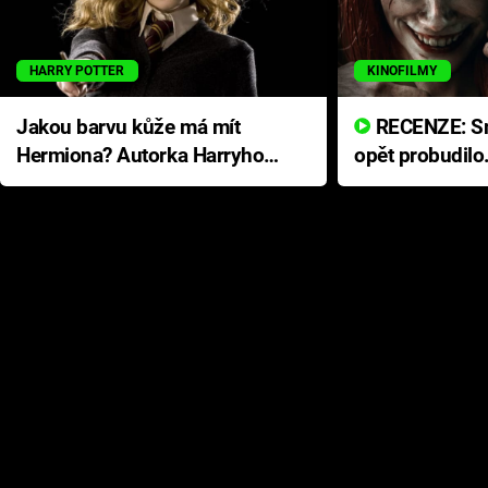
HARRY POTTER
KINOFILMY
Jakou barvu kůže má mít
RECENZE: Smrtelné zlo se
Hermiona? Autorka Harryho
opět probudilo
Pottera přišla s ráznou
přichází s neo
odpovědí
hororovou nab