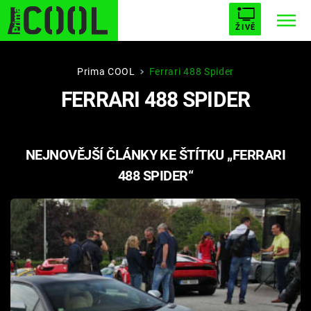
ŽIVĚ
STARHOUSE
BUFFY, PŘEMOŽITELKA UPÍRŮ
Trendy:
Prima COOL
Ferrari 488 Spider
FERRARI 488 SPIDER
ESCAPE
PLNEJ KOTEL
AVENGERS 5
NEJNOVĚJŠÍ ČLÁNKY KE ŠTÍTKU „FERRARI
488 SPIDER“
Témata
Filmy
Seriály
Hry