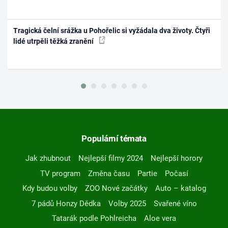
Tragická čelní srážka u Pohořelic si vyžádala dva životy. Čtyři
lidé utrpěli těžká zranění
Populární témata
Jak zhubnout
Nejlepší filmy 2024
Nejlepší horory
TV program
Změna času
Partie
Počasí
Kdy budou volby
ZOO Nové začátky
Auto – katalog
7 pádů Honzy Dědka
Volby 2025
Svařené víno
Tatarák podle Pohlreicha
Aloe vera