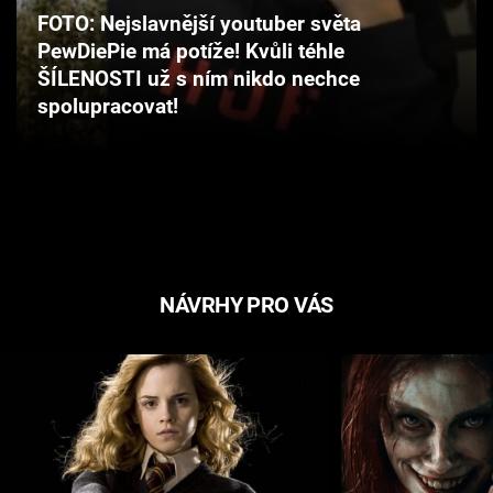
Cool Esport
FOTO: Nejslavnější youtuber světa
PewDiePie má potíže! Kvůli téhle
Pořady
ŠÍLENOSTI už s ním nikdo nechce
spolupracovat!
TV Program
Sledujte prima+
Přihlášení
NÁVRHY PRO VÁS
Sledujte nás