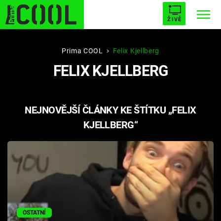
ŽIVĚ
STARHOUSE
BUFFY, PŘEMOŽITELKA UPÍRŮ
Trendy:
Prima COOL
Felix Kjellberg
FELIX KJELLBERG
ESCAPE
PLNEJ KOTEL
AVENGERS 5
NEJNOVĚJŠÍ ČLÁNKY KE ŠTÍTKU „FELIX
KJELLBERG“
Témata
Filmy
Seriály
Hry
OSTATNÍ