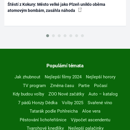
Štěstí z Kokury: Město velké jako Plzeň uniklo oběma
atomovým bombám, zasáhla náhoda
Populární témata
Jak zhubnout
Nejlepší filmy 2024
Nejlepší horory
TV program
Změna času
Partie
Počasí
Kdy budou volby
ZOO Nové začátky
Auto – katalog
7 pádů Honzy Dědka
Volby 2025
Svařené víno
Tatarák podle Pohlreicha
Aloe vera
Pěstování lichořeřišnice
Výpočet ascendentu
Tvarohové knedlíky
Nejlepší palačinky