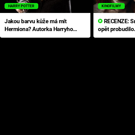
HARRY POTTER
KINOFILMY
Jakou barvu kůže má mít
RECENZE: Smrtelné zlo se
Hermiona? Autorka Harryho
opět probudilo
Pottera přišla s ráznou
přichází s neo
odpovědí
hororovou nab