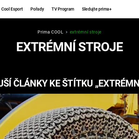
Cool Esport
Pořady
TV Program
Sledujte prima+
Prima COOL
extrémní stroje
Hry
Zábava
EXTRÉMNÍ STROJE
MAFIA
ZÁBAVN
GALERI
GTA 6
NEJLEP
ŠÍ ČLÁNKY KE ŠTÍTKU „EXTRÉMN
KINGDOM
KOMEDI
COME:
DELIVERANCE
CHUCK
NORRIS
ESPORT
DEADP