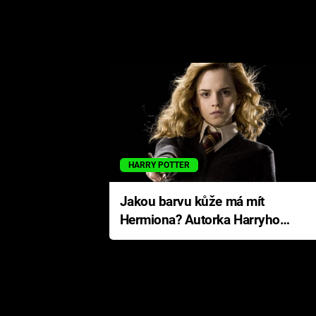
HARRY POTTER
Jakou barvu kůže má mít
Hermiona? Autorka Harryho
Pottera přišla s ráznou
odpovědí