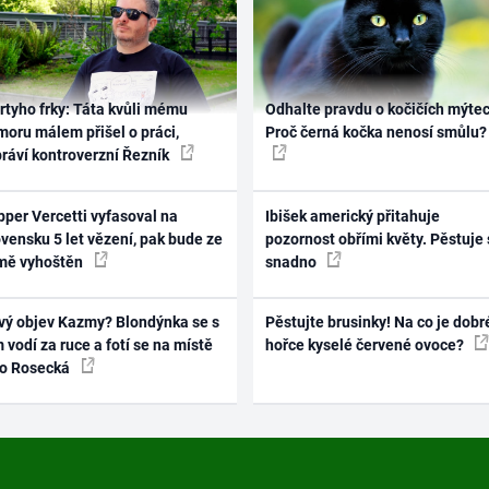
rtyho frky: Táta kvůli mému
Odhalte pravdu o kočičích mýtec
oru málem přišel o práci,
Proč černá kočka nenosí smůlu?
práví kontroverzní Řezník
per Vercetti vyfasoval na
Ibišek americký přitahuje
vensku 5 let vězení, pak bude ze
pozornost obřími květy. Pěstuje 
mě vyhoštěn
snadno
vý objev Kazmy? Blondýnka se s
Pěstujte brusinky! Na co je dobr
 vodí za ruce a fotí se na místě
hořce kyselé červené ovoce?
ko Rosecká