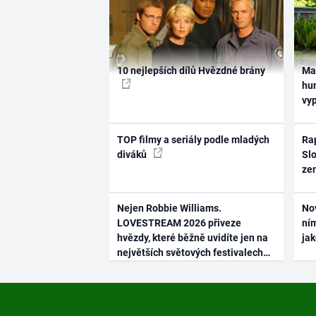
10 nejlepších dílů Hvězdné brány
Ma
hum
vy
TOP filmy a seriály podle mladých
Rap
diváků
Slo
ze
Nejen Robbie Williams.
No
LOVESTREAM 2026 přiveze
ním
hvězdy, které běžně uvidíte jen na
ja
největších světových festivalech