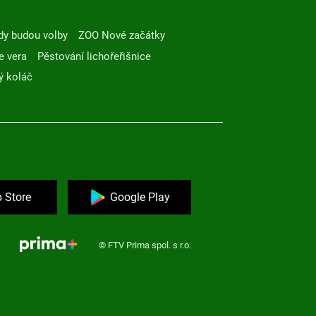
dy budou volby
ZOO Nové začátky
e vera
Pěstování lichořeřišnice
ý koláč
 Store
Google Play
© FTV Prima spol. s r.o.