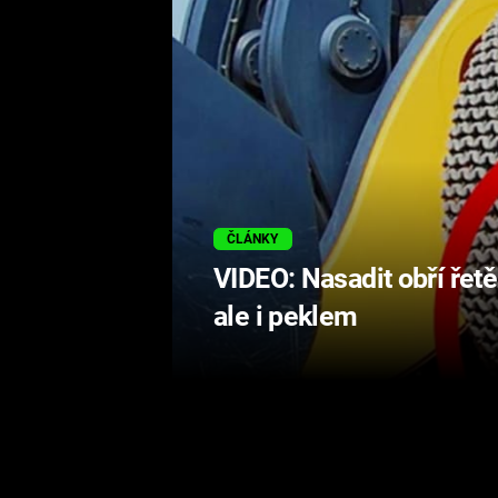
ČLÁNKY
VIDEO: Nasadit obří řetě
ale i peklem