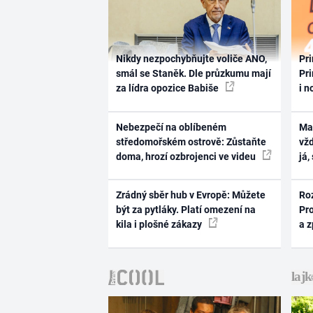
Nikdy nezpochybňujte voliče ANO,
Pri
smál se Staněk. Dle průzkumu mají
Pri
za lídra opozice Babiše
i n
Nebezpečí na oblíbeném
Ma
středomořském ostrově: Zůstaňte
vž
doma, hrozí ozbrojenci ve videu
já,
Zrádný sběr hub v Evropě: Můžete
Ro
být za pytláky. Platí omezení na
Pr
kila i plošné zákazy
a 