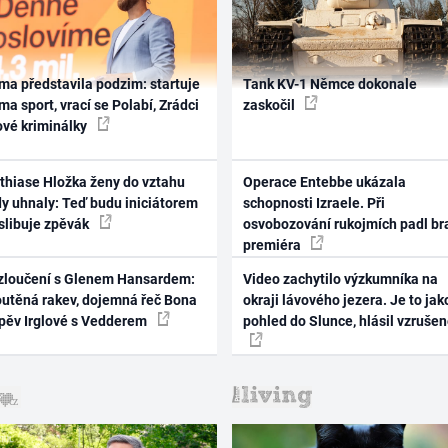
ma představila podzim: startuje
Tank KV-1 Němce dokonale
ma sport, vrací se Polabí, Zrádci
zaskočil
ové kriminálky
thiase Hložka ženy do vztahu
Operace Entebbe ukázala
dy uhnaly: Teď budu iniciátorem
schopnosti Izraele. Při
 slibuje zpěvák
osvobozování rukojmích padl br
premiéra
zloučení s Glenem Hansardem:
Video zachytilo výzkumníka na
outěná rakev, dojemná řeč Bona
okraji lávového jezera. Je to jak
zpěv Irglové s Vedderem
pohled do Slunce, hlásil vzruše