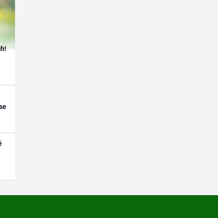
h!
se
é