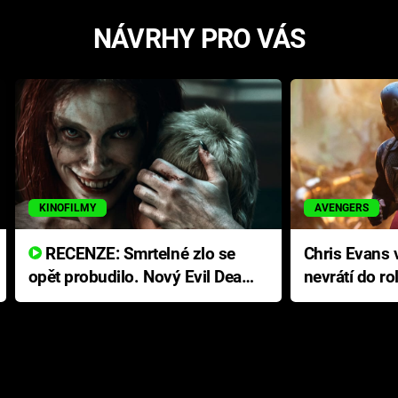
NÁVRHY PRO VÁS
KINOFILMY
AVENGERS
RECENZE: Smrtelné zlo se
Chris Evans v
opět probudilo. Nový Evil Dead
nevrátí do ro
přichází s neodolatelnou
Ameriky
hororovou nabídkou