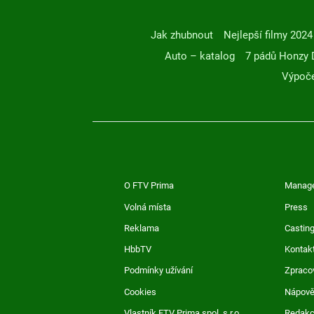
Jak zhubnout
Nejlepší filmy 2024
Auto – katalog
7 pádů Honzy 
Výpoče
O FTV Prima
Manag
Volná místa
Press
Reklama
Casting
HbbTV
Kontak
Podmínky užívání
Zpraco
Cookies
Nápov
Vlastník FTV Prima spol. s r.o.
Redak