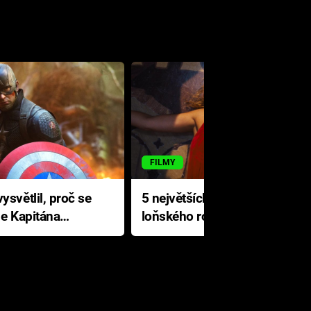
FILMY
ysvětlil, proč se
5 největších propadáků
le Kapitána
loňského roku: Disney na
jediné katastrofě prodělal 200
milionů dolarů