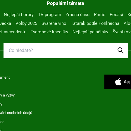
Populární témata
Nejlepší horory
TV program
Změna času
Partie
Počasí
K
Dědka
Volby 2025
Svařené víno
Tatarák podle Pohlreicha
Alo
t ascendentu
Tvarohové knedlíky
Nejlepší palačinky
Švestkov
ement
App
y a výzvy
ty
vání osobních údajů
ěda
ce