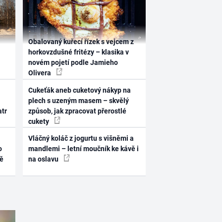
Obalovaný kuřecí řízek s vejcem z
horkovzdušné fritézy – klasika v
novém pojetí podle Jamieho
Olivera
Cukeťák aneb cuketový nákyp na
plech s uzeným masem – skvělý
atr
způsob, jak zpracovat přerostlé
cukety
Vláčný koláč z jogurtu s višněmi a
o
mandlemi – letní moučník ke kávě i
ně
na oslavu