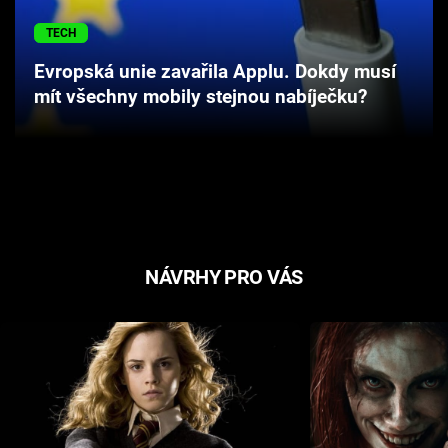
Cool Esport
TECH
Pořady
Evropská unie zavařila Applu. Dokdy musí
mít všechny mobily stejnou nabíječku?
TV Program
Sledujte prima+
Přihlášení
NÁVRHY PRO VÁS
Sledujte nás