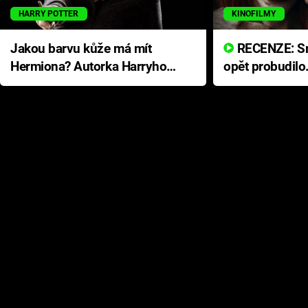
HARRY POTTER
KINOFILMY
Jakou barvu kůže má mít
RECENZE: Smrtelné zlo se
Hermiona? Autorka Harryho
opět probudilo
Pottera přišla s ráznou
přichází s neo
odpovědí
hororovou nab