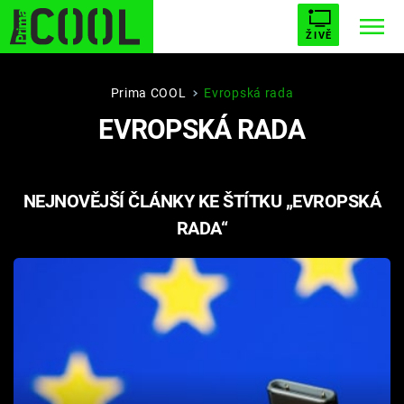
ŽIVĚ
STARHOUSE
BUFFY, PŘEMOŽITELKA UPÍRŮ
Trendy:
Prima COOL
Evropská rada
EVROPSKÁ RADA
ESCAPE
PLNEJ KOTEL
AVENGERS 5
NEJNOVĚJŠÍ ČLÁNKY KE ŠTÍTKU „EVROPSKÁ
RADA“
Témata
Filmy
Seriály
Hry