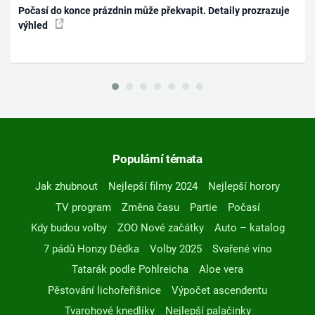
Počasí do konce prázdnin může překvapit. Detaily prozrazuje
výhled
Populární témata
Jak zhubnout
Nejlepší filmy 2024
Nejlepší horory
TV program
Změna času
Partie
Počasí
Kdy budou volby
ZOO Nové začátky
Auto – katalog
7 pádů Honzy Dědka
Volby 2025
Svařené víno
Tatarák podle Pohlreicha
Aloe vera
Pěstování lichořeřišnice
Výpočet ascendentu
Tvarohové knedlíky
Nejlepší palačinky