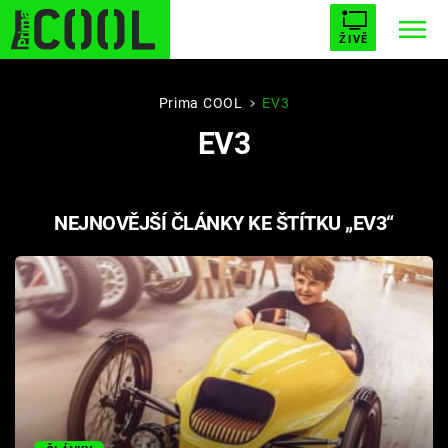
ŽIVĚ
STARHOUSE
BUFFY, PŘEMOŽITELKA UPÍRŮ
Trendy:
Prima COOL
EV3
EV3
ESCAPE
PLNEJ KOTEL
AVENGERS 5
NEJNOVĚJŠÍ ČLÁNKY KE ŠTÍTKU „EV3“
Témata
Filmy
Seriály
Hry