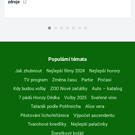
zdroje
Populární témata
Jak zhubnout
Nejlepší filmy 2024
Nejlepší horory
TV program
Změna času
Partie
Počasí
Kdy budou volby
ZOO Nové začátky
Auto – katalog
7 pádů Honzy Dědka
Volby 2025
Svařené víno
Tatarák podle Pohlreicha
Aloe vera
Pěstování lichořeřišnice
Výpočet ascendentu
Tvarohové knedlíky
Nejlepší palačinky
Švestkový koláč