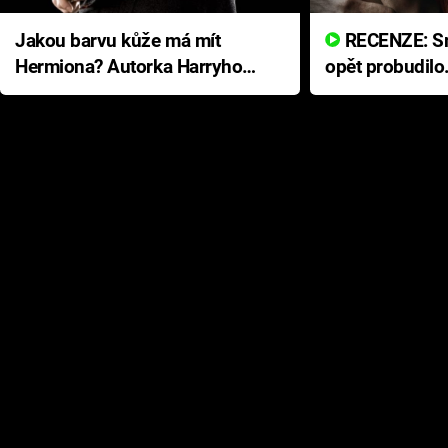
Jakou barvu kůže má mít
RECENZE: Smrtelné zlo se
Hermiona? Autorka Harryho
opět probudilo
Pottera přišla s ráznou
přichází s neo
odpovědí
hororovou nab