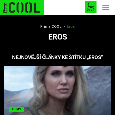
ŽIVĚ
STARHOUSE
BUFFY, PŘEMOŽITELKA UPÍRŮ
Trendy:
Prima COOL
Eros
EROS
ESCAPE
PLNEJ KOTEL
AVENGERS 5
NEJNOVĚJŠÍ ČLÁNKY KE ŠTÍTKU „EROS“
Témata
Filmy
Seriály
Hry
FILMY