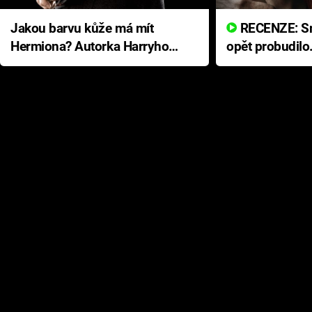
Jakou barvu kůže má mít
RECENZE: Smrtelné zlo se
Hermiona? Autorka Harryho
opět probudilo
Pottera přišla s ráznou
přichází s neo
odpovědí
hororovou nab