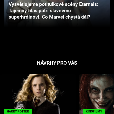
Vysvětlujeme potitulkové scény Eternals:
Cool Esport
Tajemný hlas patří slavnému
superhrdinovi. Co Marvel chystá dál?
Pořady
TV Program
Sledujte prima+
Přihlášení
NÁVRHY PRO VÁS
Sledujte nás
HARRY POTTER
KINOFILMY