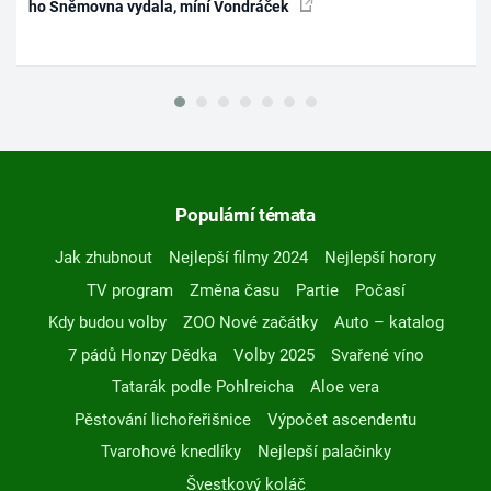
ho Sněmovna vydala, míní Vondráček
Populární témata
Jak zhubnout
Nejlepší filmy 2024
Nejlepší horory
TV program
Změna času
Partie
Počasí
Kdy budou volby
ZOO Nové začátky
Auto – katalog
7 pádů Honzy Dědka
Volby 2025
Svařené víno
Tatarák podle Pohlreicha
Aloe vera
Pěstování lichořeřišnice
Výpočet ascendentu
Tvarohové knedlíky
Nejlepší palačinky
Švestkový koláč