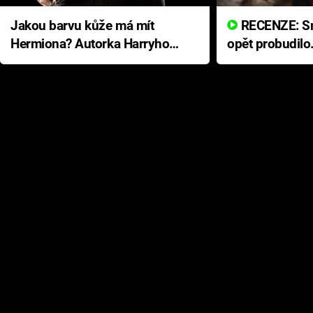
Jakou barvu kůže má mít
RECENZE: Smrtelné zlo se
Hermiona? Autorka Harryho
opět probudilo
Pottera přišla s ráznou
přichází s neo
odpovědí
hororovou nab