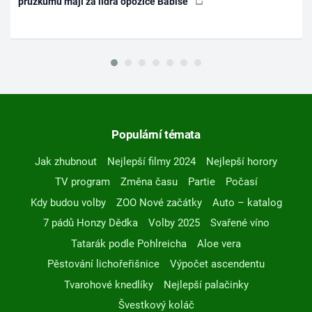
průzkumu mají za lídra opozice Babiše
Populární témata
Jak zhubnout
Nejlepší filmy 2024
Nejlepší horory
TV program
Změna času
Partie
Počasí
Kdy budou volby
ZOO Nové začátky
Auto – katalog
7 pádů Honzy Dědka
Volby 2025
Svařené víno
Tatarák podle Pohlreicha
Aloe vera
Pěstování lichořeřišnice
Výpočet ascendentu
Tvarohové knedlíky
Nejlepší palačinky
Švestkový koláč