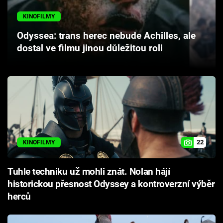
Cool Esport
KINOFILMY
Pořady
Odyssea: trans herec nebude Achilles, ale
dostal ve filmu jinou důležitou roli
TV Program
Sledujte prima+
Přihlášení
22
KINOFILMY
Sledujte nás
Tuhle techniku už mohli znát. Nolan hájí
historickou přesnost Odyssey a kontroverzní výběr
herců