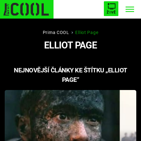
ŽIVĚ
STARHOUSE
BUFFY, PŘEMOŽITELKA UPÍRŮ
Trendy:
Prima COOL
Elliot Page
ELLIOT PAGE
ESCAPE
PLNEJ KOTEL
AVENGERS 5
NEJNOVĚJŠÍ ČLÁNKY KE ŠTÍTKU „ELLIOT
PAGE“
Témata
Filmy
Seriály
Hry