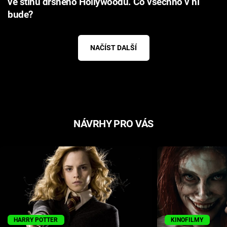
ve stínu drsného Hollywoodu. Co všechno v ní
bude?
NAČÍST DALŠÍ
NÁVRHY PRO VÁS
HARRY POTTER
KINOFILMY