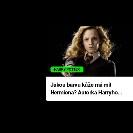
HARRY POTTER
Jakou barvu kůže má mít
Hermiona? Autorka Harryho
Pottera přišla s ráznou
odpovědí