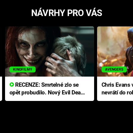
NÁVRHY PRO VÁS
KINOFILMY
AVENGERS
RECENZE: Smrtelné zlo se
Chris Evans v
opět probudilo. Nový Evil Dead
nevrátí do ro
přichází s neodolatelnou
Ameriky
hororovou nabídkou