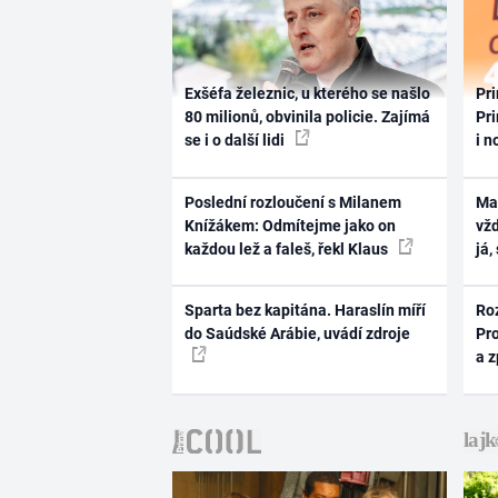
Exšéfa železnic, u kterého se našlo
Pri
80 milionů, obvinila policie. Zajímá
Pri
se i o další lidi
i n
Poslední rozloučení s Milanem
Ma
Knížákem: Odmítejme jako on
vž
každou lež a faleš, řekl Klaus
já,
Sparta bez kapitána. Haraslín míří
Ro
do Saúdské Arábie, uvádí zdroje
Pr
a 