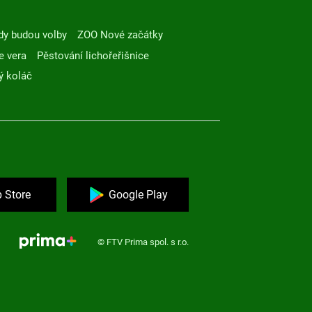
dy budou volby
ZOO Nové začátky
e vera
Pěstování lichořeřišnice
ý koláč
 Store
Google Play
© FTV Prima spol. s r.o.