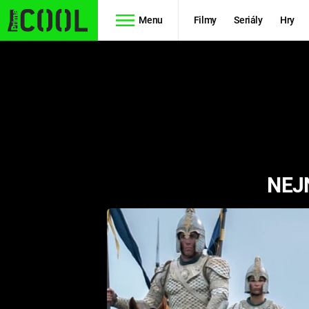
Menu
Filmy
Seriály
Hry
Seriály
Filmy
SIMPSONOVI
STAR WARS
HVĚZDNÁ
AVENGERS
BRÁNA
NEJ
RYCHLE A
TEORIE
ZBĚSILE 10
VELKÉHO
PREDÁTOR
TŘESKU
FUTURAMA