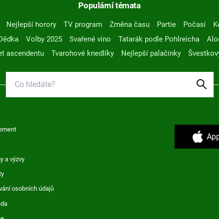
Populární témata
Nejlepší horory
TV program
Změna času
Partie
Počasí
K
Dědka
Volby 2025
Svařené víno
Tatarák podle Pohlreicha
Alo
t ascendentu
Tvarohové knedlíky
Nejlepší palačinky
Švestkov
ement
App
y a výzvy
ty
vání osobních údajů
ěda
ce