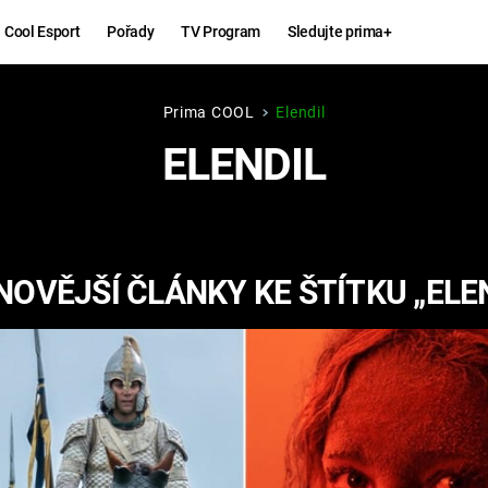
Cool Esport
Pořady
TV Program
Sledujte prima+
Prima COOL
Elendil
Hry
Zábava
ELENDIL
MAFIA
ZÁBAVN
GALERI
GTA 6
NEJLEP
NOVĚJŠÍ ČLÁNKY KE ŠTÍTKU „ELEN
KINGDOM
KOMEDI
COME:
DELIVERANCE
CHUCK
NORRIS
ESPORT
DEADP