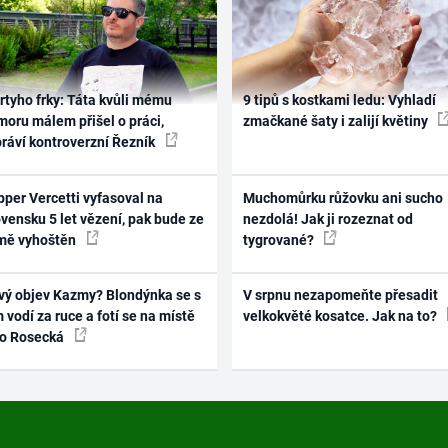
rtyho frky: Táta kvůli mému
9 tipů s kostkami ledu: Vyhladí
oru málem přišel o práci,
zmačkané šaty i zalijí květiny
práví kontroverzní Řezník
per Vercetti vyfasoval na
Muchomůrku růžovku ani sucho
vensku 5 let vězení, pak bude ze
nezdolá! Jak ji rozeznat od
mě vyhoštěn
tygrované?
vý objev Kazmy? Blondýnka se s
V srpnu nezapomeňte přesadit
 vodí za ruce a fotí se na místě
velkokvěté kosatce. Jak na to?
ko Rosecká