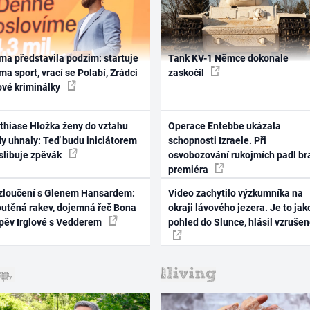
ma představila podzim: startuje
Tank KV-1 Němce dokonale
ma sport, vrací se Polabí, Zrádci
zaskočil
ové kriminálky
thiase Hložka ženy do vztahu
Operace Entebbe ukázala
dy uhnaly: Teď budu iniciátorem
schopnosti Izraele. Při
 slibuje zpěvák
osvobozování rukojmích padl br
premiéra
zloučení s Glenem Hansardem:
Video zachytilo výzkumníka na
outěná rakev, dojemná řeč Bona
okraji lávového jezera. Je to jak
zpěv Irglové s Vedderem
pohled do Slunce, hlásil vzruše