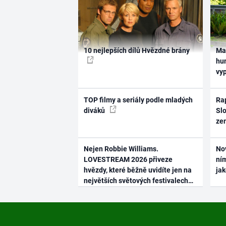
10 nejlepších dílů Hvězdné brány
Ma
hum
vy
TOP filmy a seriály podle mladých
Rap
diváků
Slo
ze
Nejen Robbie Williams.
No
LOVESTREAM 2026 přiveze
ním
hvězdy, které běžně uvidíte jen na
ja
největších světových festivalech