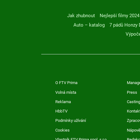
Jak zhubnout
Nejlepší filmy 2024
Auto – katalog
7 pádů Honzy 
Výpoče
O FTV Prima
Manag
Volná místa
Press
Reklama
Casting
HbbTV
Kontak
Podmínky užívání
Zpraco
Cookies
Nápov
Vlastník FTV Prima spol. s r.o.
Redak