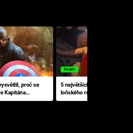
FILMY
ysvětlil, proč se
5 největších propadáků
le Kapitána
loňského roku: Disney na
jediné katastrofě prodělal 200
milionů dolarů