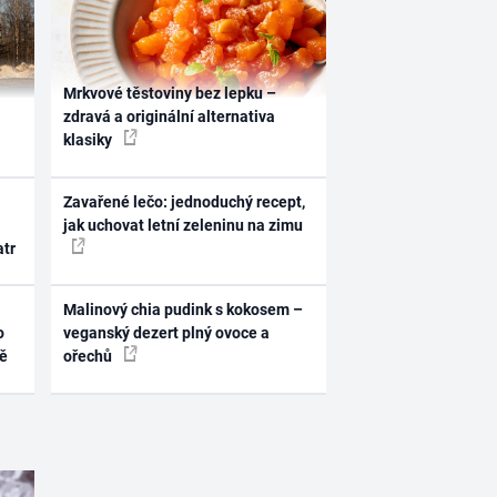
Mrkvové těstoviny bez lepku –
zdravá a originální alternativa
klasiky
Zavařené lečo: jednoduchý recept,
jak uchovat letní zeleninu na zimu
atr
Malinový chia pudink s kokosem –
o
veganský dezert plný ovoce a
ně
ořechů