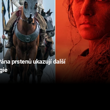
Pána prstenů ukazují další
gie