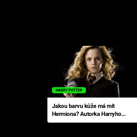
HARRY POTTER
Jakou barvu kůže má mít
Hermiona? Autorka Harryho
Pottera přišla s ráznou
odpovědí