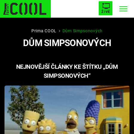
ŽIVĚ
STARHOUSE
BUFFY, PŘEMOŽITELKA UPÍRŮ
Trendy:
Prima COOL
Dům Simpsonových
DŮM SIMPSONOVÝCH
ESCAPE
PLNEJ KOTEL
AVENGERS 5
NEJNOVĚJŠÍ ČLÁNKY KE ŠTÍTKU „DŮM
SIMPSONOVÝCH“
Témata
Filmy
Seriály
Hry