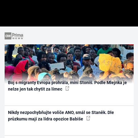
Boj s migranty Evropa prohrála, míní Stoniš. Podle Mlejnka je
nelze jen tak chytit za límec
Nikdy nezpochybňujte voliče ANO, smál se Staněk. Dle
průzkumu mají za lídra opozice Babiše