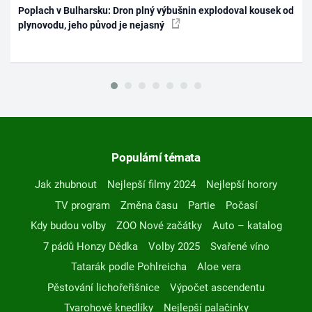
Poplach v Bulharsku: Dron plný výbušnin explodoval kousek od
plynovodu, jeho původ je nejasný
Populární témata
Jak zhubnout
Nejlepší filmy 2024
Nejlepší horory
TV program
Změna času
Partie
Počasí
Kdy budou volby
ZOO Nové začátky
Auto – katalog
7 pádů Honzy Dědka
Volby 2025
Svařené víno
Tatarák podle Pohlreicha
Aloe vera
Pěstování lichořeřišnice
Výpočet ascendentu
Tvarohové knedlíky
Nejlepší palačinky