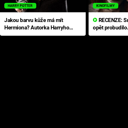
HARRY POTTER
KINOFILMY
Jakou barvu kůže má mít
RECENZE: Smrtelné zlo se
Hermiona? Autorka Harryho
opět probudilo
Pottera přišla s ráznou
přichází s neo
odpovědí
hororovou nab