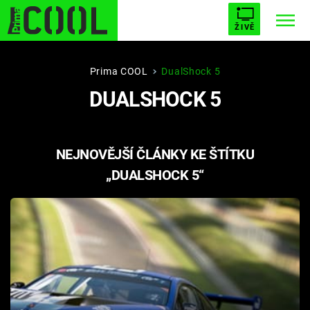
ŽIVĚ
STARHOUSE
BUFFY, PŘEMOŽITELKA UPÍRŮ
Trendy:
Prima COOL
DualShock 5
DUALSHOCK 5
ESCAPE
PLNEJ KOTEL
AVENGERS 5
NEJNOVĚJŠÍ ČLÁNKY KE ŠTÍTKU
„DUALSHOCK 5“
Témata
Filmy
Seriály
Hry