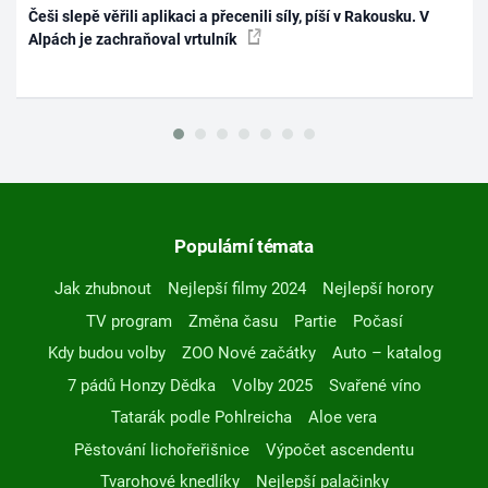
Češi slepě věřili aplikaci a přecenili síly, píší v Rakousku. V
Alpách je zachraňoval vrtulník
Populární témata
Jak zhubnout
Nejlepší filmy 2024
Nejlepší horory
TV program
Změna času
Partie
Počasí
Kdy budou volby
ZOO Nové začátky
Auto – katalog
7 pádů Honzy Dědka
Volby 2025
Svařené víno
Tatarák podle Pohlreicha
Aloe vera
Pěstování lichořeřišnice
Výpočet ascendentu
Tvarohové knedlíky
Nejlepší palačinky