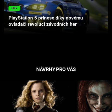
Cool Esport
HRY
Pořady
PlayStation 5 přinese díky novému
ovladači revoluci závodních her
TV Program
Sledujte prima+
Přihlášení
NÁVRHY PRO VÁS
Sledujte nás