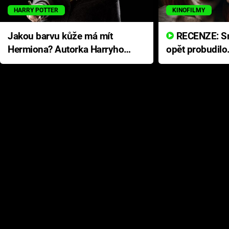
HARRY POTTER
KINOFILMY
Jakou barvu kůže má mít
RECENZE: Smrtelné zlo se
Hermiona? Autorka Harryho
opět probudilo
Pottera přišla s ráznou
přichází s neo
odpovědí
hororovou nab