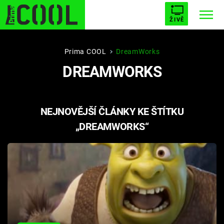
ŽIVĚ
STARHOUSE
BUFFY, PŘEMOŽITELKA UPÍRŮ
Trendy:
Prima COOL
DreamWorks
DREAMWORKS
ESCAPE
PLNEJ KOTEL
AVENGERS 5
NEJNOVĚJŠÍ ČLÁNKY KE ŠTÍTKU
„DREAMWORKS“
Témata
Filmy
Seriály
Hry