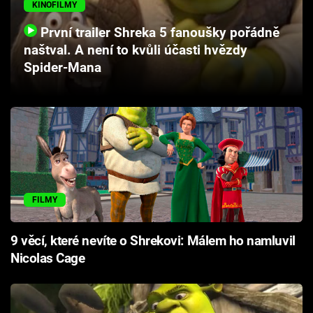
KINOFILMY
Cool Esport
První trailer Shreka 5 fanoušky pořádně
Pořady
naštval. A není to kvůli účasti hvězdy
Spider-Mana
TV Program
Sledujte prima+
Přihlášení
FILMY
Sledujte nás
9 věcí, které nevíte o Shrekovi: Málem ho namluvil
Nicolas Cage