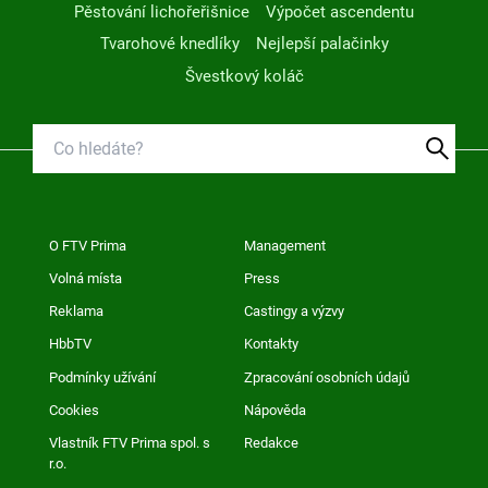
Pěstování lichořeřišnice
Výpočet ascendentu
Tvarohové knedlíky
Nejlepší palačinky
Švestkový koláč
O FTV Prima
Management
Volná místa
Press
Reklama
Castingy a výzvy
HbbTV
Kontakty
Podmínky užívání
Zpracování osobních údajů
Cookies
Nápověda
Vlastník FTV Prima spol. s
Redakce
r.o.