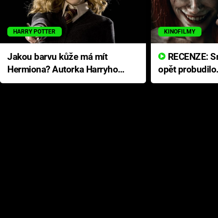
HARRY POTTER
KINOFILMY
Jakou barvu kůže má mít
RECENZE: Smrtelné zlo se
Hermiona? Autorka Harryho
opět probudilo
Pottera přišla s ráznou
přichází s neo
odpovědí
hororovou nab