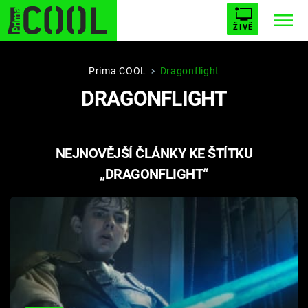
ŽIVĚ
STARHOUSE
BUFFY, PŘEMOŽITELKA UPÍRŮ
Trendy:
Prima COOL
Dragonflight
DRAGONFLIGHT
ESCAPE
PLNEJ KOTEL
AVENGERS 5
NEJNOVĚJŠÍ ČLÁNKY KE ŠTÍTKU
„DRAGONFLIGHT“
Témata
Filmy
Seriály
Hry