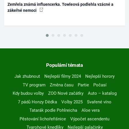
Zemřela známá influencerka. Towleová podlehla vzácné a
zákeřné nemoci
Populární témata
Jak zhubnout
Nejlepší filmy 2024
Nejlepší horory
TV program
Změna času
Partie
Počasí
Kdy budou volby
ZOO Nové začátky
Auto – katalog
7 pádů Honzy Dědka
Volby 2025
Svařené víno
Tatarák podle Pohlreicha
Aloe vera
Pěstování lichořeřišnice
Výpočet ascendentu
Tvarohové knedlíky
Nejlepší palačinky