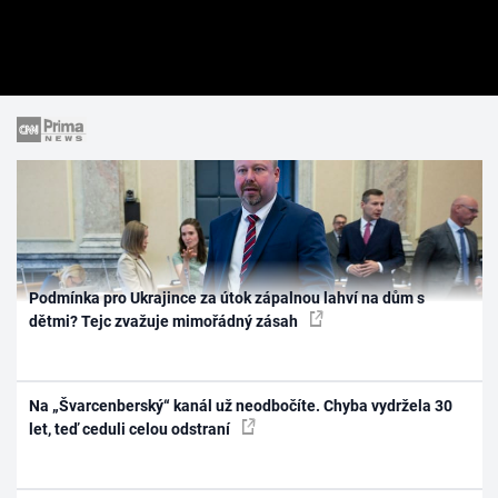
Podmínka pro Ukrajince za útok zápalnou lahví na dům s
dětmi? Tejc zvažuje mimořádný zásah
Na „Švarcenberský“ kanál už neodbočíte. Chyba vydržela 30
let, teď ceduli celou odstraní