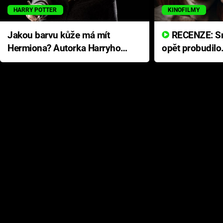
HARRY POTTER
KINOFILMY
Jakou barvu kůže má mít
RECENZE: Smrtelné zlo se
Hermiona? Autorka Harryho
opět probudilo
Pottera přišla s ráznou
přichází s neo
odpovědí
hororovou nab