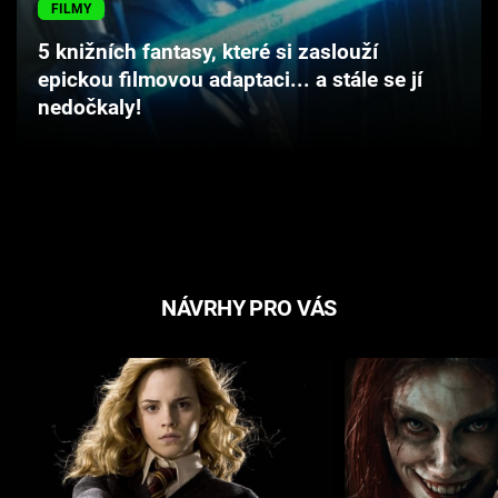
FILMY
Cool Esport
5 knižních fantasy, které si zaslouží
Pořady
epickou filmovou adaptaci... a stále se jí
nedočkaly!
TV Program
Sledujte prima+
Přihlášení
NÁVRHY PRO VÁS
Sledujte nás