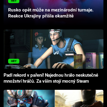
HRY
Cool Esport
Rusko opět může na mezinárodní turnaje.
Reakce Ukrajiny přišla okamžitě
Pořady
TV Program
Sledujte prima+
Přihlášení
HRY
Sledujte nás
Padl rekord v paření! Najednou hrálo neskutečné
množství hráčů. Za vším stojí mocný Steam