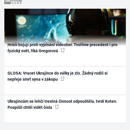
Hráči bojují proti vypínání videoher. Tvoříme precedent i pro
fyzický svět, říká Gregorová
GLOSA: Vracet Ukrajince do války je zlo. Žádný rodič si
nepřeje smrt syna v zákopu
Ukrajincům se lehčí trestná činnost odpouštěla, tvrdí Koten.
Pospíšil chtěl vidět čísla