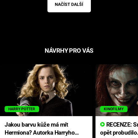
NAČÍST DALŠÍ
NÁVRHY PRO VÁS
HARRY POTTER
KINOFILMY
Jakou barvu kůže má mít
RECENZE: Smrtelné zlo se
Hermiona? Autorka Harryho
opět probudilo