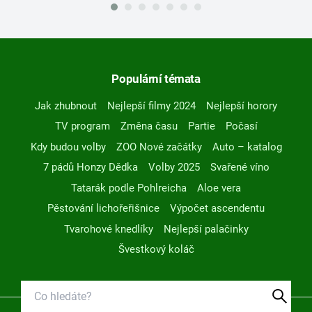
Populární témata
Jak zhubnout
Nejlepší filmy 2024
Nejlepší horory
TV program
Změna času
Partie
Počasí
Kdy budou volby
ZOO Nové začátky
Auto – katalog
7 pádů Honzy Dědka
Volby 2025
Svařené víno
Tatarák podle Pohlreicha
Aloe vera
Pěstování lichořeřišnice
Výpočet ascendentu
Tvarohové knedlíky
Nejlepší palačinky
Švestkový koláč