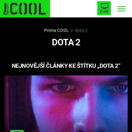
ŽIVĚ
STARHOUSE
BUFFY, PŘEMOŽITELKA UPÍRŮ
Trendy:
Prima COOL
dota 2
DOTA 2
ESCAPE
PLNEJ KOTEL
AVENGERS 5
NEJNOVĚJŠÍ ČLÁNKY KE ŠTÍTKU „DOTA 2“
Témata
Filmy
Seriály
Hry