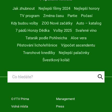
Jak zhubnout
Nejlepší filmy 2024
Nejlepší horory
TV program
Změna času
Partie
Počasí
Kdy budou volby
ZOO Nové začátky
Auto – katalog
7 pádů Honzy Dědka
Volby 2025
Svařené víno
Tatarák podle Pohlreicha
Aloe vera
Pěstování lichořeřišnice
Výpočet ascendentu
Tvarohové knedlíky
Nejlepší palačinky
Švestkový koláč
O FTV Prima
Management
Volná místa
Press