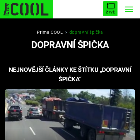
ŽIVĚ
STARHOUSE
BUFFY, PŘEMOŽITELKA UPÍRŮ
Trendy:
Prima COOL
dopravní špička
DOPRAVNÍ ŠPIČKA
ESCAPE
PLNEJ KOTEL
AVENGERS 5
NEJNOVĚJŠÍ ČLÁNKY KE ŠTÍTKU „DOPRAVNÍ
ŠPIČKA“
Témata
Filmy
Seriály
Hry