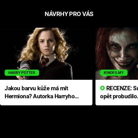
NÁVRHY PRO VÁS
HARRY POTTER
KINOFILMY
Jakou barvu kůže má mít
RECENZE: Smrtelné zlo se
Hermiona? Autorka Harryho
opět probudilo
Pottera přišla s ráznou
přichází s neo
odpovědí
hororovou nab