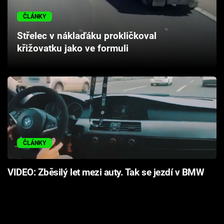
Cool Esport
ČLÁNKY
Pořady
Střelec v náklaďáku prokličkoval
křižovatku jako ve formuli
TV Program
Sledujte prima+
Přihlášení
ČLÁNKY
Sledujte nás
VIDEO: Zběsilý let mezi auty. Tak se jezdí v BMW