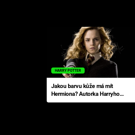
HARRY POTTER
Jakou barvu kůže má mít
Hermiona? Autorka Harryho
Pottera přišla s ráznou
odpovědí