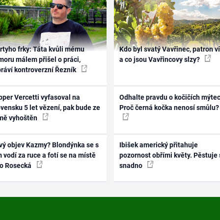
rtyho frky: Táta kvůli mému
Kdo byl svatý Vavřinec, patron v
oru málem přišel o práci,
a co jsou Vavřincovy slzy?
práví kontroverzní Řezník
per Vercetti vyfasoval na
Odhalte pravdu o kočičích mýtec
vensku 5 let vězení, pak bude ze
Proč černá kočka nenosí smůlu?
mě vyhoštěn
vý objev Kazmy? Blondýnka se s
Ibišek americký přitahuje
 vodí za ruce a fotí se na místě
pozornost obřími květy. Pěstuje 
ko Rosecká
snadno