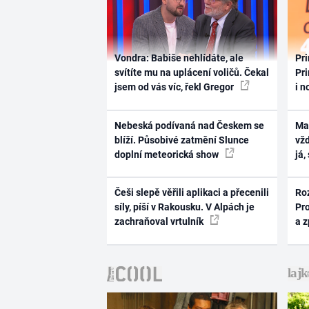
Vondra: Babiše nehlídáte, ale
Pri
svítíte mu na uplácení voličů. Čekal
Pri
jsem od vás víc, řekl Gregor
i n
Nebeská podívaná nad Českem se
Ma
blíží. Působivé zatmění Slunce
vž
doplní meteorická show
já,
Češi slepě věřili aplikaci a přecenili
Ro
síly, píší v Rakousku. V Alpách je
Pr
zachraňoval vrtulník
a 