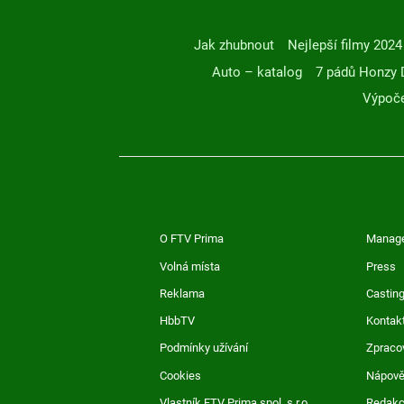
Jak zhubnout
Nejlepší filmy 2024
Auto – katalog
7 pádů Honzy 
Výpoče
O FTV Prima
Manag
Volná místa
Press
Reklama
Casting
HbbTV
Kontak
Podmínky užívání
Zpraco
Cookies
Nápov
Vlastník FTV Prima spol. s r.o.
Redak