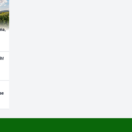
ína,
h!
se