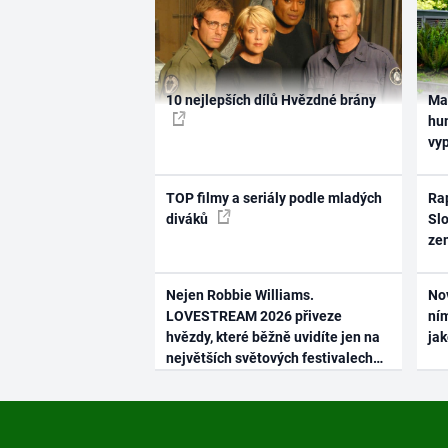
10 nejlepších dílů Hvězdné brány
Ma
hum
vy
TOP filmy a seriály podle mladých
Rap
diváků
Slo
ze
Nejen Robbie Williams.
No
LOVESTREAM 2026 přiveze
ním
hvězdy, které běžně uvidíte jen na
ja
největších světových festivalech