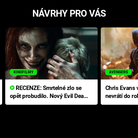
NÁVRHY PRO VÁS
KINOFILMY
AVENGERS
RECENZE: Smrtelné zlo se
Chris Evans v
opět probudilo. Nový Evil Dead
nevrátí do ro
přichází s neodolatelnou
Ameriky
hororovou nabídkou