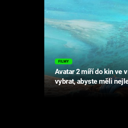
FILMY
Avatar 2 míří do kin ve v
vybrat, abyste měli nejl