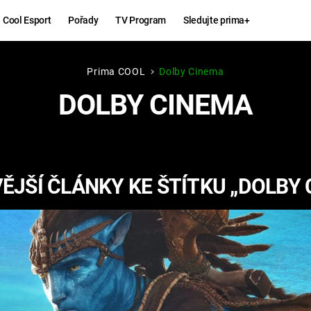
Cool Esport
Pořady
TV Program
Sledujte prima+
Prima COOL
Dolby Cinema
Hry
Zábava
DOLBY CINEMA
MAFIA
ZÁBAVN
GALERI
GTA 6
NEJLEP
ĚJŠÍ ČLÁNKY KE ŠTÍTKU „DOLBY 
KINGDOM
KOMEDI
COME:
DELIVERANCE
CHUCK
NORRIS
ESPORT
DEADP