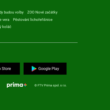
dy budou volby
ZOO Nové začátky
e vera
Pěstování lichořeřišnice
ý koláč
 Store
Google Play
© FTV Prima spol. s r.o.