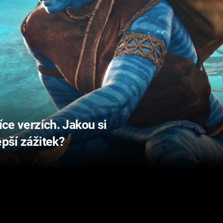
íce verzích. Jakou si
epší zážitek?