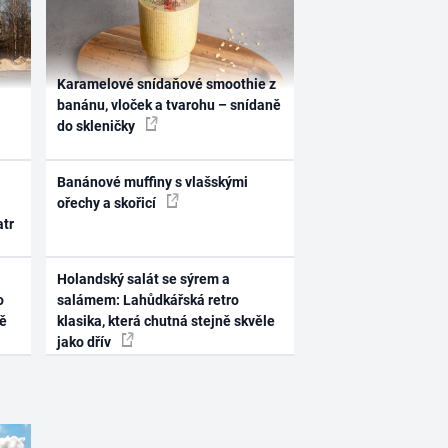
Karamelové snídaňové smoothie z
banánu, vloček a tvarohu – snídaně
do skleničky
Banánové muffiny s vlašskými
ořechy a skořicí
atr
Holandský salát se sýrem a
o
salámem: Lahůdkářská retro
ně
klasika, která chutná stejně skvěle
jako dřív