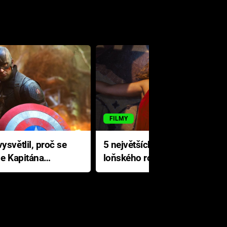
FILMY
ysvětlil, proč se
5 největších propadáků
le Kapitána
loňského roku: Disney na
jediné katastrofě prodělal 200
milionů dolarů