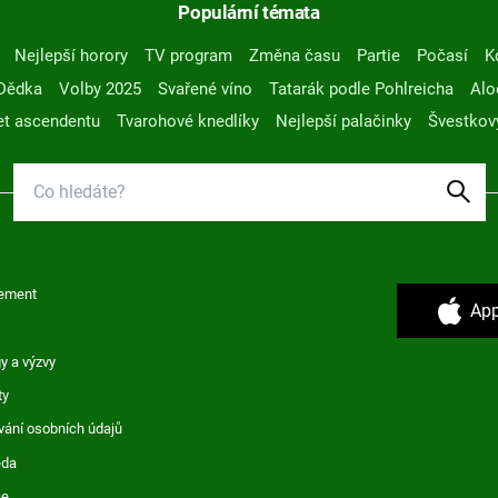
Populární témata
Nejlepší horory
TV program
Změna času
Partie
Počasí
K
Dědka
Volby 2025
Svařené víno
Tatarák podle Pohlreicha
Alo
t ascendentu
Tvarohové knedlíky
Nejlepší palačinky
Švestkov
ement
App
y a výzvy
ty
vání osobních údajů
ěda
ce