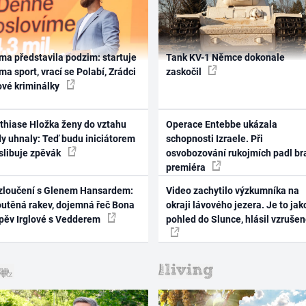
ma představila podzim: startuje
Tank KV-1 Němce dokonale
ma sport, vrací se Polabí, Zrádci
zaskočil
ové kriminálky
thiase Hložka ženy do vztahu
Operace Entebbe ukázala
dy uhnaly: Teď budu iniciátorem
schopnosti Izraele. Při
 slibuje zpěvák
osvobozování rukojmích padl br
premiéra
zloučení s Glenem Hansardem:
Video zachytilo výzkumníka na
outěná rakev, dojemná řeč Bona
okraji lávového jezera. Je to jak
zpěv Irglové s Vedderem
pohled do Slunce, hlásil vzruše