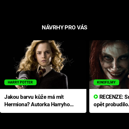
NÁVRHY PRO VÁS
HARRY POTTER
KINOFILMY
Jakou barvu kůže má mít
RECENZE: Smrtelné zlo se
Hermiona? Autorka Harryho
opět probudilo
Pottera přišla s ráznou
přichází s neo
odpovědí
hororovou nab