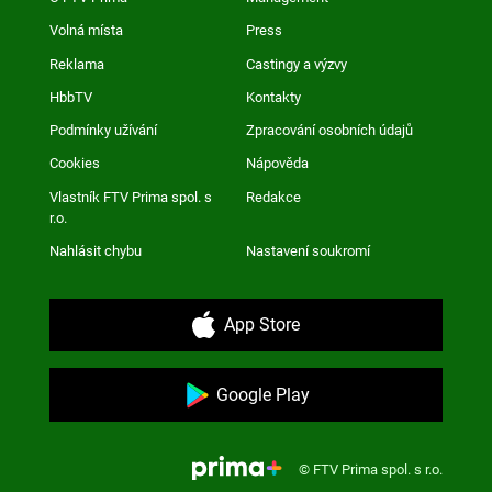
Volná místa
Press
Reklama
Castingy a výzvy
HbbTV
Kontakty
Podmínky užívání
Zpracování osobních údajů
Cookies
Nápověda
Vlastník FTV Prima spol. s
Redakce
r.o.
Nahlásit chybu
Nastavení soukromí
App Store
Google Play
© FTV Prima spol. s r.o.