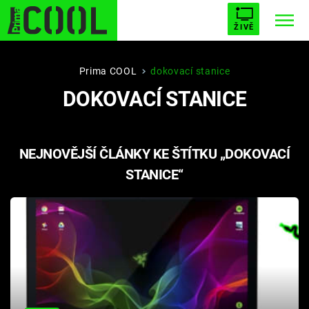
ŽIVĚ
STARHOUSE
BUFFY, PŘEMOŽITELKA UPÍRŮ
Trendy:
Prima COOL
dokovací stanice
DOKOVACÍ STANICE
ESCAPE
PLNEJ KOTEL
AVENGERS 5
NEJNOVĚJŠÍ ČLÁNKY KE ŠTÍTKU „DOKOVACÍ
STANICE“
Témata
Filmy
Seriály
Hry