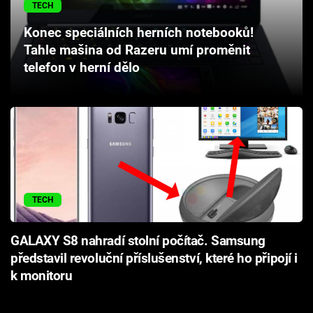
TECH
Cool Esport
Konec speciálních herních notebooků!
Pořady
Tahle mašina od Razeru umí proměnit
telefon v herní dělo
TV Program
Sledujte prima+
Přihlášení
TECH
Sledujte nás
GALAXY S8 nahradí stolní počítač. Samsung
představil revoluční příslušenství, které ho připojí i
k monitoru