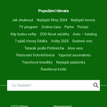
Populární témata
Jak zhubnout
Nejlepší filmy 2024
Nejlepší horory
TV program
Změna času
Partie
Počasí
Kdy budou volby
ZOO Nové začátky
Auto – katalog
7 pádů Honzy Dědka
Volby 2025
Svařené víno
Tatarák podle Pohlreicha
Aloe vera
Pěstování lichořeřišnice
Výpočet ascendentu
Tvarohové knedlíky
Nejlepší palačinky
Švestkový koláč
O FTV Prima
Management