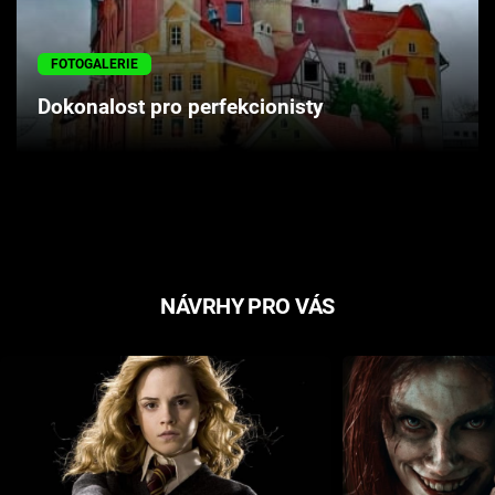
Cool Esport
FOTOGALERIE
Pořady
Dokonalost pro perfekcionisty
TV Program
Sledujte prima+
Přihlášení
NÁVRHY PRO VÁS
Sledujte nás