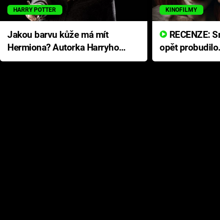
HARRY POTTER
KINOFILMY
Jakou barvu kůže má mít
RECENZE: Smrtelné zlo se
Hermiona? Autorka Harryho
opět probudilo
Pottera přišla s ráznou
přichází s neo
odpovědí
hororovou nab