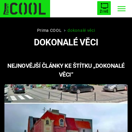
ŽIVĚ
STARHOUSE
BUFFY, PŘEMOŽITELKA UPÍRŮ
Trendy:
Prima COOL
dokonalé věci
DOKONALÉ VĚCI
ESCAPE
PLNEJ KOTEL
AVENGERS 5
NEJNOVĚJŠÍ ČLÁNKY KE ŠTÍTKU „DOKONALÉ
VĚCI“
Témata
Filmy
Seriály
Hry