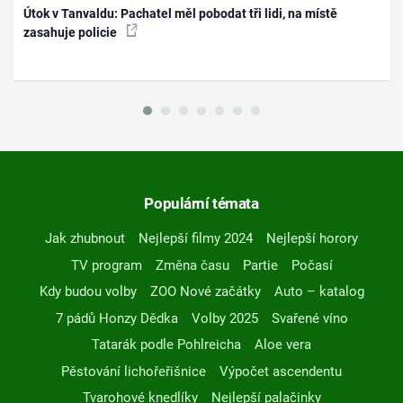
Útok v Tanvaldu: Pachatel měl pobodat tři lidi, na místě
zasahuje policie
Populární témata
Jak zhubnout
Nejlepší filmy 2024
Nejlepší horory
TV program
Změna času
Partie
Počasí
Kdy budou volby
ZOO Nové začátky
Auto – katalog
7 pádů Honzy Dědka
Volby 2025
Svařené víno
Tatarák podle Pohlreicha
Aloe vera
Pěstování lichořeřišnice
Výpočet ascendentu
Tvarohové knedlíky
Nejlepší palačinky