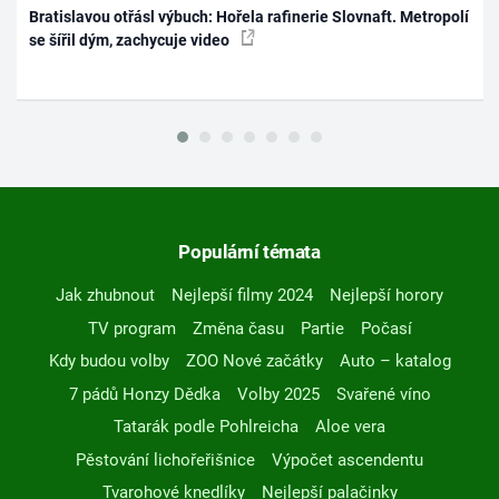
Bratislavou otřásl výbuch: Hořela rafinerie Slovnaft. Metropolí
se šířil dým, zachycuje video
Populární témata
Jak zhubnout
Nejlepší filmy 2024
Nejlepší horory
TV program
Změna času
Partie
Počasí
Kdy budou volby
ZOO Nové začátky
Auto – katalog
7 pádů Honzy Dědka
Volby 2025
Svařené víno
Tatarák podle Pohlreicha
Aloe vera
Pěstování lichořeřišnice
Výpočet ascendentu
Tvarohové knedlíky
Nejlepší palačinky