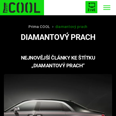
ŽIVĚ
STARHOUSE
BUFFY, PŘEMOŽITELKA UPÍRŮ
Trendy:
Prima COOL
diamantový prach
DIAMANTOVÝ PRACH
ESCAPE
PLNEJ KOTEL
AVENGERS 5
NEJNOVĚJŠÍ ČLÁNKY KE ŠTÍTKU
„DIAMANTOVÝ PRACH“
Témata
Filmy
Seriály
Hry