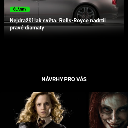
Cool Esport
ČLÁNKY
Pořady
Nejdražší lak světa. Rolls-Royce nadrtil
pravé diamaty
TV Program
Sledujte prima+
Přihlášení
NÁVRHY PRO VÁS
Sledujte nás