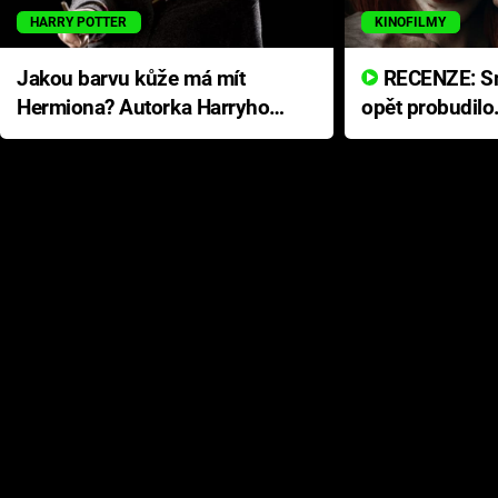
HARRY POTTER
KINOFILMY
Jakou barvu kůže má mít
RECENZE: Smrtelné zlo se
Hermiona? Autorka Harryho
opět probudilo
Pottera přišla s ráznou
přichází s neo
odpovědí
hororovou nab