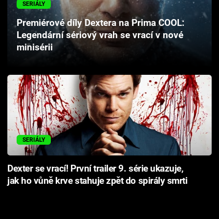
SERIÁLY
Cool Esport
Premiérové díly Dextera na Prima COOL:
Pořady
Legendární sériový vrah se vrací v nové
minisérii
TV Program
Sledujte prima+
Přihlášení
SERIÁLY
Sledujte nás
Dexter se vrací! První trailer 9. série ukazuje,
jak ho vůně krve stahuje zpět do spirály smrti