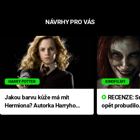
NÁVRHY PRO VÁS
HARRY POTTER
KINOFILMY
Jakou barvu kůže má mít
RECENZE: Smrtelné zlo se
Hermiona? Autorka Harryho
opět probudilo
Pottera přišla s ráznou
přichází s neo
odpovědí
hororovou nab