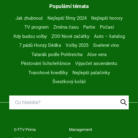
Populární témata
Jak zhubnout
Nejlepší filmy 2024
Nejlepší horory
TV program
Změna času
Partie
Počasí
Kdy budou volby
ZOO Nové začátky
Auto – katalog
7 pádů Honzy Dědka
Volby 2025
Svařené víno
Tatarák podle Pohlreicha
Aloe vera
Pěstování lichořeřišnice
Výpočet ascendentu
Tvarohové knedlíky
Nejlepší palačinky
Švestkový koláč
O FTV Prima
Management