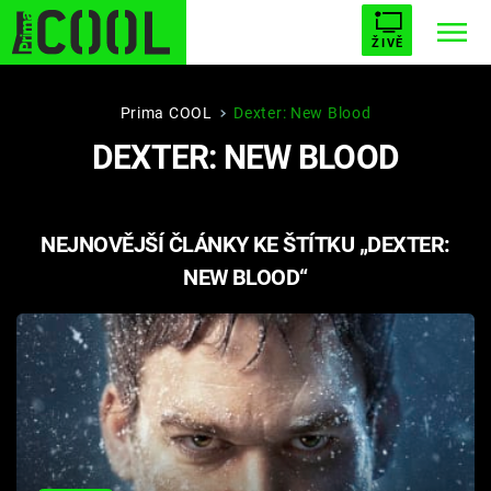
ŽIVĚ
STARHOUSE
BUFFY, PŘEMOŽITELKA UPÍRŮ
Trendy:
Prima COOL
Dexter: New Blood
DEXTER: NEW BLOOD
ESCAPE
PLNEJ KOTEL
AVENGERS 5
NEJNOVĚJŠÍ ČLÁNKY KE ŠTÍTKU „DEXTER:
NEW BLOOD“
Témata
Filmy
Seriály
Hry