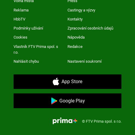
Volná místa
Press
Reklama
Castingy a výzvy
HbbTV
Kontakty
Podmínky užívání
Zpracování osobních údajů
Cookies
Nápověda
Vlastník FTV Prima spol. s
Redakce
r.o.
Nahlásit chybu
Nastavení soukromí
App Store
Google Play
© FTV Prima spol. s r.o.